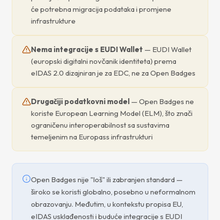
će potrebna migracija podataka i promjene
infrastrukture
Nema integracije s EUDI Wallet
— EUDI Wallet
(europski digitalni novčanik identiteta) prema
eIDAS 2.0 dizajniran je za EDC, ne za Open Badges
Drugačiji podatkovni model
— Open Badges ne
koriste European Learning Model (ELM), što znači
ograničenu interoperabilnost sa sustavima
temeljenim na Europass infrastrukturi
Open Badges nije "loš" ili zabranjen standard —
široko se koristi globalno, posebno u neformalnom
obrazovanju. Međutim, u kontekstu propisa EU,
eIDAS usklađenosti i buduće integracije s EUDI