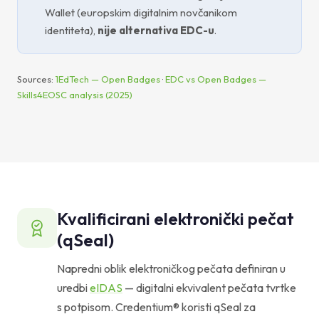
Wallet (europskim digitalnim novčanikom
identiteta),
nije alternativa EDC-u
.
Sources:
1EdTech — Open Badges
·
EDC vs Open Badges —
Skills4EOSC analysis (2025)
Kvalificirani elektronički pečat
(qSeal)
Napredni oblik elektroničkog pečata definiran u
uredbi
eIDAS
— digitalni ekvivalent pečata tvrtke
s potpisom. Credentium® koristi qSeal za