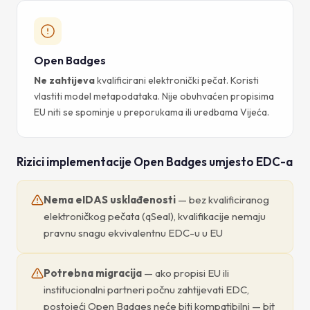
Open Badges
Ne zahtijeva
kvalificirani elektronički pečat. Koristi
vlastiti model metapodataka. Nije obuhvaćen propisima
EU niti se spominje u preporukama ili uredbama Vijeća.
Rizici implementacije Open Badges umjesto EDC-a
Nema eIDAS usklađenosti
— bez kvalificiranog
elektroničkog pečata (qSeal), kvalifikacije nemaju
pravnu snagu ekvivalentnu EDC-u u EU
Potrebna migracija
— ako propisi EU ili
institucionalni partneri počnu zahtijevati EDC,
postojeći Open Badges neće biti kompatibilni — bit