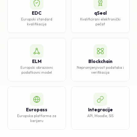
Baza znanja
EDC
qSeal
Europski standard
Kvalificirani elektronički
Podrška
kvalifikacija
pečat
ELM
Blockchain
Europski obrazovni
Nepromjenjivost podataka i
podatkovni model
verifikacija
Europass
Integracije
Europska platforma za
API, Moodle, SIS
karijeru