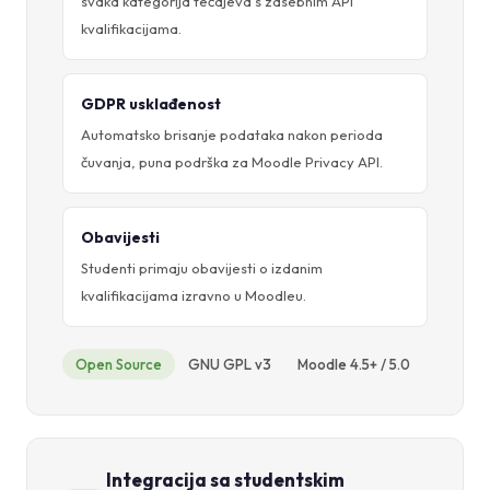
svaka kategorija tečajeva s zasebnim API
kvalifikacijama.
GDPR usklađenost
Automatsko brisanje podataka nakon perioda
čuvanja, puna podrška za Moodle Privacy API.
Obavijesti
Studenti primaju obavijesti o izdanim
kvalifikacijama izravno u Moodleu.
Open Source
GNU GPL v3
Moodle 4.5+ / 5.0
Integracija sa studentskim