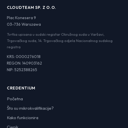
CLOUDTEAM SP. Z O.O.
Plac Konesera 9
03-736 Warszawa
Tvrtka upisana u sudski registar Okružnog suda u Varšavi,
Trgovačkog suda, 14. Trgovačkog odjela Nacionalnog sudskog
registra
KRS: 0000276018
REGON: 140903162
NIP: 5252388265
CREDENTIUM
Početna
Što su mikrokvalifikacije?
Kako funkcionira
Cjenik