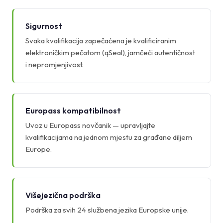
Sigurnost
Svaka kvalifikacija zapečaćena je kvalificiranim
elektroničkim pečatom (qSeal), jamčeći autentičnost
i nepromjenjivost.
Europass kompatibilnost
Uvoz u Europass novčanik — upravljajte
kvalifikacijama na jednom mjestu za građane diljem
Europe.
Višejezična podrška
Podrška za svih 24 službena jezika Europske unije.