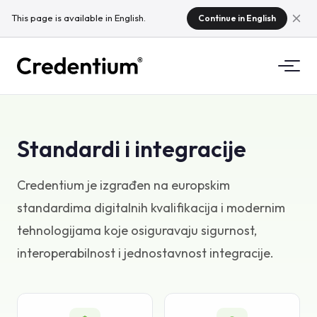
This page is available in English.
Continue in English
Značajke
Standardi i integracije
Kako funkcionira
Za sveučilišta
Zašto Credentium
Credentium je izgrađen na europskim
Za tvrtke za obuku
standardima digitalnih kvalifikacija i modernim
O CloudTeamu
Za eventne tvrtke
tehnologijama koje osiguravaju sigurnost,
Što su mikrokvalifikacije?
interoperabilnost i jednostavnost integracije.
Propisi
Standardi i integracije