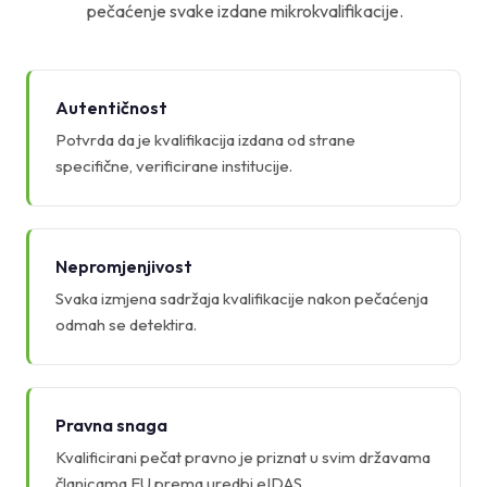
pečaćenje svake izdane mikrokvalifikacije.
Autentičnost
Potvrda da je kvalifikacija izdana od strane
specifične, verificirane institucije.
Nepromjenjivost
Svaka izmjena sadržaja kvalifikacije nakon pečaćenja
odmah se detektira.
Pravna snaga
Kvalificirani pečat pravno je priznat u svim državama
članicama EU prema uredbi eIDAS.