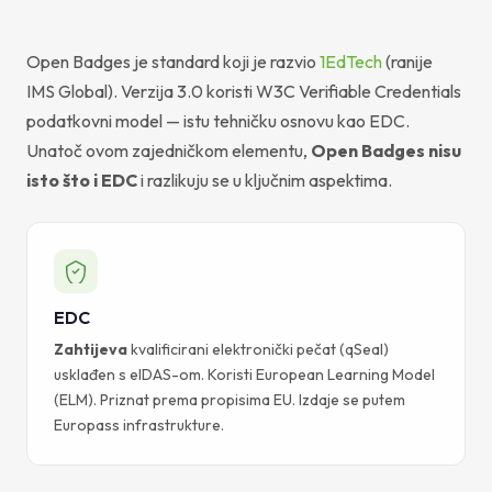
Open Badges je standard koji je razvio
1EdTech
(ranije
IMS Global). Verzija 3.0 koristi W3C Verifiable Credentials
podatkovni model — istu tehničku osnovu kao EDC.
Unatoč ovom zajedničkom elementu,
Open Badges nisu
isto što i EDC
i razlikuju se u ključnim aspektima.
EDC
Zahtijeva
kvalificirani elektronički pečat (qSeal)
usklađen s eIDAS-om. Koristi European Learning Model
(ELM). Priznat prema propisima EU. Izdaje se putem
Europass infrastrukture.