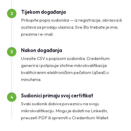
Tijekom događanja
2
Prikupite popis sudionika — iz registracije, obrasca ili
sustava za prodaju ulaznica. Sve što trebate je ime,
prezime i e-mail.
Nakon događanja
3
Uvezite CSV s popisom sudionika. Credentium
generira i potpisuje stotine mikrokvalifikacija
kvalificiranim elektroničkim pečatom (qSeal) u
minutama.
Sudionici primaju svoj certifikat
4
Svaki sudionik dobiva poveznicu na svoju
mikrokvalifikaciju. Mogu je dodati na LinkedIn,
preuzeti PDF ili spremiti u Credentium Wallet.