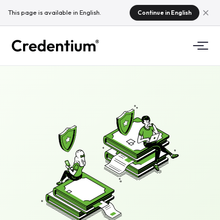
This page is available in English.
Continue in English
Značajke
Kako funkcionira
Za sveučilišta
Zašto Credentium
Za tvrtke za obuku
O CloudTeamu
Za eventne tvrtke
Što su mikrokvalifikacije?
Propisi
Standardi i integracije