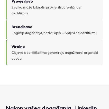
Provjerljivo
Svatko može kliknuti i provjeriti autentičnost
certifikata
Brendirano
Logotip događanja, naziv i opis — vidljivi na certifikatu
Viralno
Objave s certifikatima generiraju angažman i organski
doseg
Nakon vašeg događanja, LinkedIn