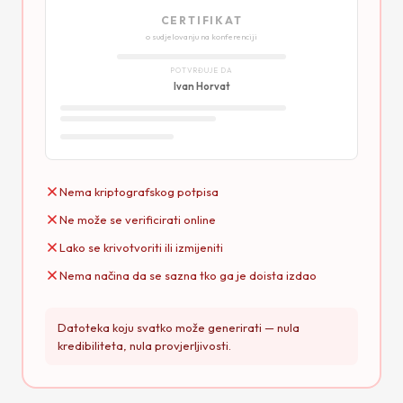
CERTIFIKAT
o sudjelovanju na konferenciji
POTVRĐUJE DA
Ivan Horvat
Nema kriptografskog potpisa
Ne može se verificirati online
Lako se krivotvoriti ili izmijeniti
Nema načina da se sazna tko ga je doista izdao
Datoteka koju svatko može generirati — nula
kredibiliteta, nula provjerljivosti.