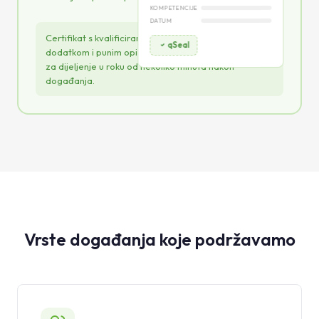
KOMPETENCIJE
DATUM
Certifikat s kvalificiranim elektroničkim pečatom,
qSeal
dodatkom i punim opisom kompetencija — spreman
za dijeljenje u roku od nekoliko minuta nakon
događanja.
Vrste događanja koje podržavamo