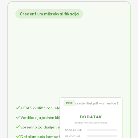
Credentium mikrokvalifikacija
credential.pdf
PDF
CERTIFIKAT
o sudjelovanju na konferenciji
POTVRĐUJE DA
Ivan Horvat
qSeal
credential.pdf — stranica 2
PDF
eIDAS kvalificirani elektronički pečat (qSeal)
DODATAK
Verifikacija jednim klikom
detalji mikrokvalifikacije
Spremno za dijeljenje na LinkedInu
DOGAĐANJE
Detaljan opis kompetencija
RADIONICA