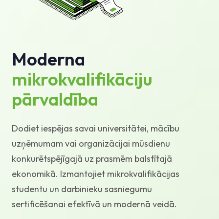
Zināšanu bāze
Atbalsts
Moderna
mikrokvalifikāciju
pārvaldība
Dodiet iespējas savai universitātei, mācību
uzņēmumam vai organizācijai mūsdienu
konkurētspējīgajā uz prasmēm balstītajā
ekonomikā. Izmantojiet mikrokvalifikācijas
studentu un darbinieku sasniegumu
sertificēšanai efektīvā un modernā veidā.