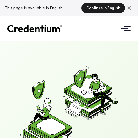
This page is available in English.
Continue in English
Funkcijas
Kā tas darbojas
Universitātēm
Kāpēc Credentium
Mācību uzņēmumiem
Par CloudTeam
Pasākumu uzņēmumiem
Kas ir mikrokvalifikācijas?
Regulējums
Standarti un integrācijas