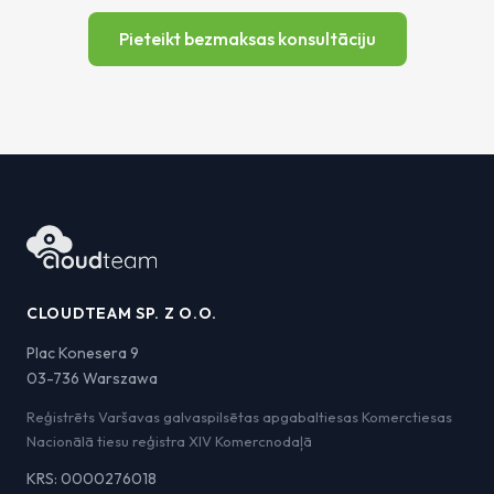
Pieteikt bezmaksas konsultāciju
CLOUDTEAM SP. Z O.O.
Plac Konesera 9
03-736 Warszawa
Reģistrēts Varšavas galvaspilsētas apgabaltiesas Komerctiesas
Nacionālā tiesu reģistra XIV Komercnodaļā
KRS: 0000276018