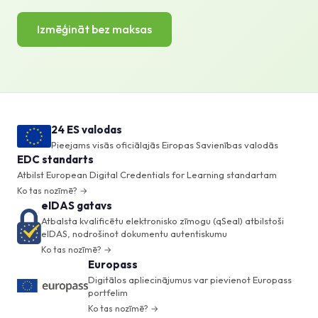
Izmēģināt bez maksas
24 ES valodas
Pieejams visās oficiālajās Eiropas Savienības valodās
EDC standarts
Atbilst European Digital Credentials for Learning standartam
Ko tas nozīmē? →
eIDAS gatavs
Atbalsta kvalificētu elektronisko zīmogu (qSeal) atbilstoši
eIDAS, nodrošinot dokumentu autentiskumu
Ko tas nozīmē? →
Europass
Digitālos apliecinājumus var pievienot Europass
portfelim
Ko tas nozīmē? →