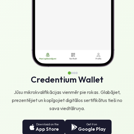
Credentium Wallet
Jūsu mikrokvalifikācijas vienmēr pie rokas. Glabājiet,
prezentējiet un kopīgojiet digitālos sertifikātus tieši no
sava viedtālruņa.
Download on the
Get it on
App Store
Google Play