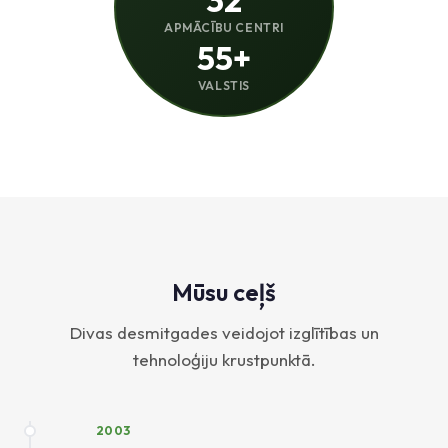
32
APMĀCĪBU CENTRI
55+
VALSTIS
Mūsu ceļš
Divas desmitgades veidojot izglītības un
tehnoloģiju krustpunktā.
2003