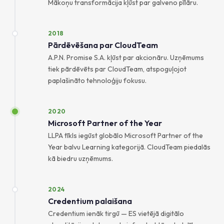
Mākoņu transformācija kļūst par galveno pīlāru.
2018
Pārdēvēšana par CloudTeam
A.P.N. Promise S.A. kļūst par akcionāru. Uzņēmums
tiek pārdēvēts par CloudTeam, atspoguļojot
paplašināto tehnoloģiju fokusu.
2020
Microsoft Partner of the Year
LLPA tīkls iegūst globālo Microsoft Partner of the
Year balvu Learning kategorijā. CloudTeam piedalās
kā biedru uzņēmums.
2024
Credentium palaišana
Credentium ienāk tirgū — ES vietējā digitālo