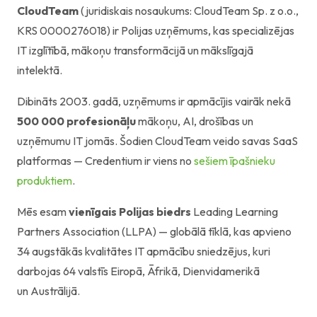
CloudTeam
(juridiskais nosaukums: CloudTeam Sp. z o.o.,
KRS 0000276018) ir Polijas uzņēmums, kas specializējas
IT izglītībā, mākoņu transformācijā un mākslīgajā
intelektā.
Dibināts 2003. gadā, uzņēmums ir apmācījis vairāk nekā
500 000 profesionāļu
mākoņu, AI, drošības un
uzņēmumu IT jomās. Šodien CloudTeam veido savas SaaS
platformas — Credentium ir viens no
sešiem īpašnieku
produktiem
.
Mēs esam
vienīgais Polijas biedrs
Leading Learning
Partners Association (LLPA) — globālā tīklā, kas apvieno
34 augstākās kvalitātes IT apmācību sniedzējus, kuri
darbojas 64 valstīs Eiropā, Āfrikā, Dienvidamerikā
un Austrālijā.