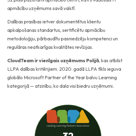
apmācību uzņēmums savā valstī.
Dalības prasības ietver dokumentētus klientu
apkalpošanas standartus, sertificētu apmācību
metodoloģiju, pārbaudītu pasniedzēju kompetenci un
regulāras neatkarīgas kvalitātes revīzijas.
CloudTeam ir vienīgais uzņēmums Polijā
, kas atbilst
LLPA dalības kritērijiem. 2020. gadā LLPA tīkls ieguva
globālo Microsoft Partner of the Year balvu Learning
kategorijā — atzinību, ko dala visi biedru uzņēmumi.