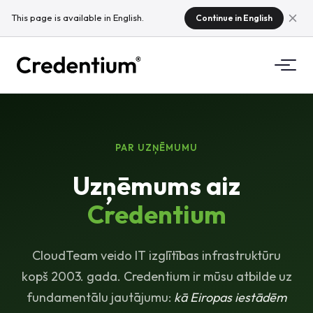
This page is available in English.
Continue in English
Funkcijas
Kā tas darbojas
PAR UZŅĒMUMU
Universitātēm
Uzņēmums aiz
Kāpēc Credentium
Mācību uzņēmumiem
Credentium
Par CloudTeam
Pasākumu uzņēmumiem
Kas ir mikrokvalifikācijas?
CloudTeam veido IT izglītības infrastruktūru
Regulējums
kopš 2003. gada. Credentium ir mūsu atbilde uz
fundamentālu jautājumu:
kā Eiropas iestādēm
Standarti un integrācijas