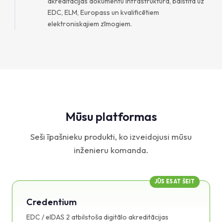
akreditācijas dokumentu infrastruktūra, balstīta uz
EDC, ELM, Europass un kvalificētiem
elektroniskajiem zīmogiem.
Mūsu platformas
Seši īpašnieku produkti, ko izveidojusi mūsu
inženieru komanda.
JŪS ESAT ŠEIT
Credentium
EDC / eIDAS 2 atbilstoša digitālo akreditācijas