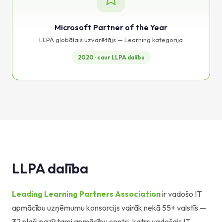
Microsoft Partner of the Year
LLPA globālais uzvarētājs — Learning kategorija
2020 · caur LLPA dalību
LLPA dalība
Leading Learning Partners Association
ir vadošo IT
apmācību uzņēmumu konsorcijs vairāk nekā 55+ valstīs —
32 plaši pazīstami apmācību centri, katrs vadošais IT