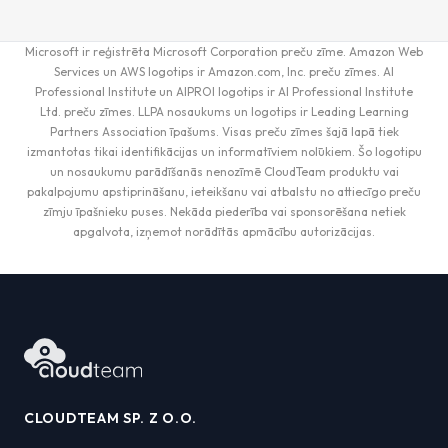
Microsoft ir reģistrēta Microsoft Corporation preču zīme. Amazon Web
Services un AWS logotips ir Amazon.com, Inc. preču zīmes. AI
Professional Institute un AIPROI logotips ir AI Professional Institute
Ltd. preču zīmes. LLPA nosaukums un logotips ir Leading Learning
Partners Association īpašums. Visas preču zīmes šajā lapā tiek
izmantotas tikai identifikācijas un informatīviem nolūkiem. Šo logotipu
un nosaukumu parādīšanās nenozīmē CloudTeam produktu vai
pakalpojumu apstiprināšanu, ieteikšanu vai atbalstu no attiecīgo preču
zīmju īpašnieku puses. Nekāda piederība vai sponsorēšana netiek
apgalvota, izņemot norādītās apmācību autorizācijas.
CLOUDTEAM SP. Z O.O.