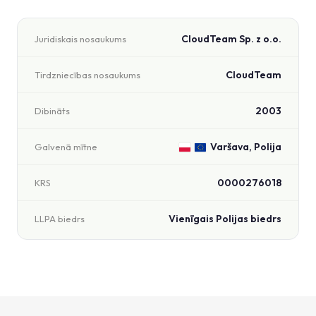
CloudTeam Sp. z o.o.
Juridiskais nosaukums
CloudTeam
Tirdzniecības nosaukums
2003
Dibināts
Varšava, Polija
Galvenā mītne
0000276018
KRS
Vienīgais Polijas biedrs
LLPA biedrs