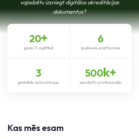
vajadzētu izsniegt digitālos akreditācijas
Zināšanu bāze
dokumentus?
Atbalsts
+
20
6
gadu IT izglītībā
īpašnieku platformas
k+
3
500
globālās autorizācijas
apmācītu profesionāļu
Kas mēs esam