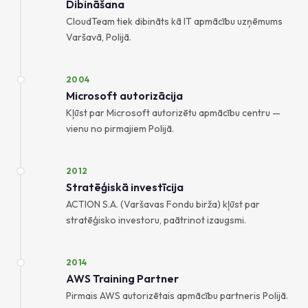
Dibināšana
CloudTeam tiek dibināts kā IT apmācību uzņēmums
Varšavā, Polijā.
2004
Microsoft autorizācija
Kļūst par Microsoft autorizētu apmācību centru —
vienu no pirmajiem Polijā.
2012
Stratēģiskā investīcija
ACTION S.A. (Varšavas Fondu birža) kļūst par
stratēģisko investoru, paātrinot izaugsmi.
2014
AWS Training Partner
Pirmais AWS autorizētais apmācību partneris Polijā.