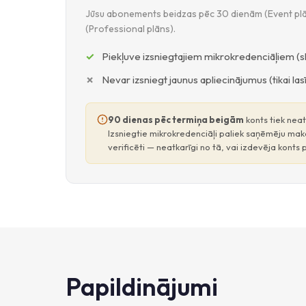
Jūsu abonements beidzas pēc 30 dienām (Event plā
(Professional plāns).
Piekļuve izsniegtajiem mikrokredenciāļiem (ska
Nevar izsniegt jaunus apliecinājumus (tikai la
90 dienas pēc termiņa beigām
konts tiek neat
Izsniegtie mikrokredenciāļi paliek saņēmēju mako
verificēti — neatkarīgi no tā, vai izdevēja konts 
Papildinājumi