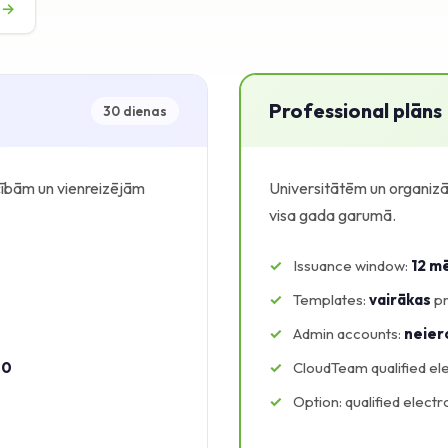
 →
Professional plāns
30 dienas
ībām un vienreizējām
Universitātēm un organizā
visa gada garumā.
Issuance window:
12 m
Templates:
vairākas
pr
Admin accounts:
neier
€0
CloudTeam qualified ele
Option: qualified electr