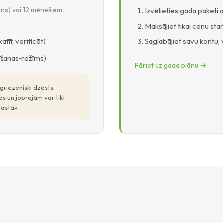
ns) vai 12 mēnešiem
Izvēlieties gada paketi 
Maksājiet tikai cenu sta
tīt, verificēt)
Saglabājiet savu kontu, 
sīšanas‑režīms)
Pāriet uz gada plānu →
griezeniski dzēsts.
s un joprojām var tikt
pastāv.