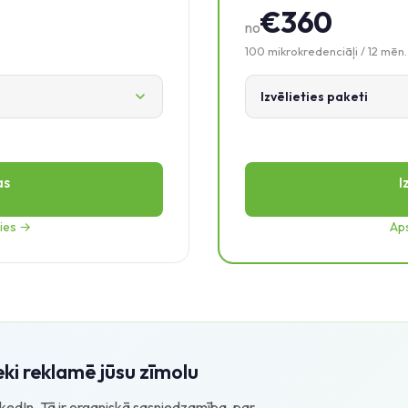
€360
no
100 mikrokredenciāļi / 12 mēn.
Izvēlieties paketi
as
I
mies →
Aps
eki reklamē jūsu zīmolu
kedIn. Tā ir organiskā sasniedzamība, par