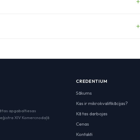
CREDENTIUM
Sākums
Kas ir mikrokvalifikācijas?
sētas apgabaltiesas
Kā tas darbojas
reģistra XIV Komercnodaļā
Cenas
Kontakti