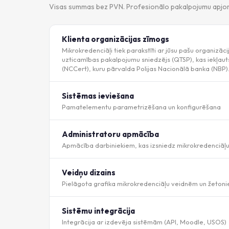
Visas summas bez PVN. Profesionālo pakalpojumu apjoms 
Klienta organizācijas zīmogs
Mikrokredenciāļi tiek parakstīti ar jūsu pašu organizāci
uzticamības pakalpojumu sniedzējs (QTSP), kas iekļauts P
(NCCert), kuru pārvalda Polijas Nacionālā banka (NBP). 
Sistēmas ieviešana
Pamatelementu parametrizēšana un konfigurēšana
Administratoru apmācība
Apmācība darbiniekiem, kas izsniedz mikrokredenciāļu
Veidņu dizains
Pielāgota grafika mikrokredenciāļu veidnēm un žeton
Sistēmu integrācija
Integrācija ar izdevēja sistēmām (API, Moodle, USOS)