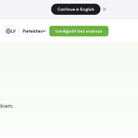
Continue in English
Izmēģināt bez maksas
LV
Pieteikties
ekiem.