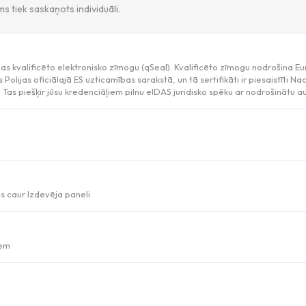
tiek saskaņots individuāli.
jas kvalificēto elektronisko zīmogu (qSeal). Kvalificēto zīmogu nodrošina Eur
olijas oficiālajā ES uzticamības sarakstā, un tā sertifikāti ir piesaistīti N
Tas piešķir jūsu kredenciāļiem pilnu eIDAS juridisko spēku ar nodrošinātu au
s caur Izdevēja paneli
iem