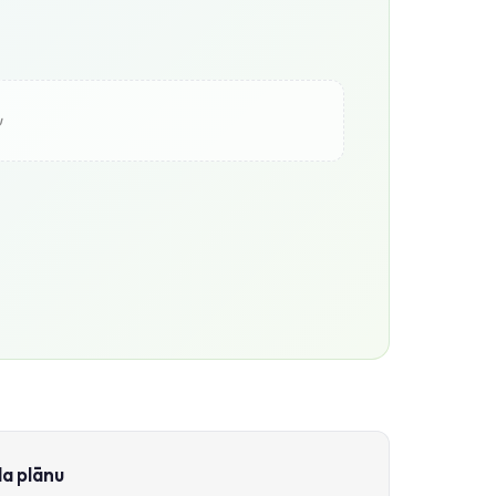
u
da plānu