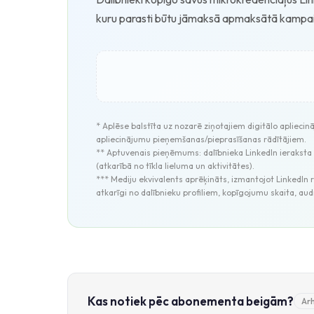
kuru parasti būtu jāmaksā apmaksātā kampa
* Aplēse balstīta uz nozarē ziņotajiem digitālo aplieci
apliecinājumu pieņemšanas/pieprasīšanas rādītājiem.
** Aptuvenais pieņēmums: dalībnieka LinkedIn ieraksta
(atkarībā no tīkla lieluma un aktivitātes).
*** Mediju ekvivalents aprēķināts, izmantojot LinkedIn
atkarīgi no dalībnieku profiliem, kopīgojumu skaita, aud
Kas notiek pēc abonementa beigām?
Arh