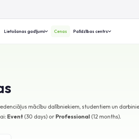
Lietošanas gadījumi
Cenas
Palīdzības centrs
as
redenciāļus mācību dalībniekiem, studentiem un darbini
mai:
Event
(30 days) or
Professional
(12 months).