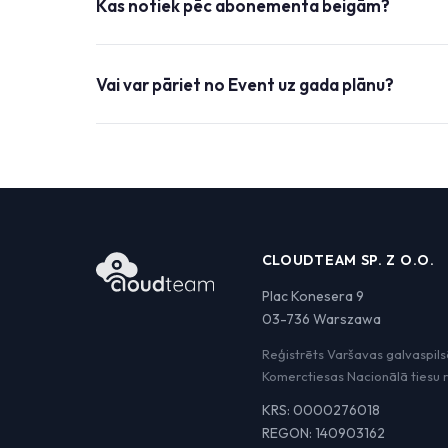
Kas notiek pēc abonementa beigām?
Vai var pāriet no Event uz gada plānu?
CLOUDTEAM SP. Z O.O.
Plac Konesera 9
03-736 Warszawa
Reģistrēts Varšavas galvaspil
Komerctiesas Nacionālā tiesu 
KRS: 0000276018
REGON: 140903162