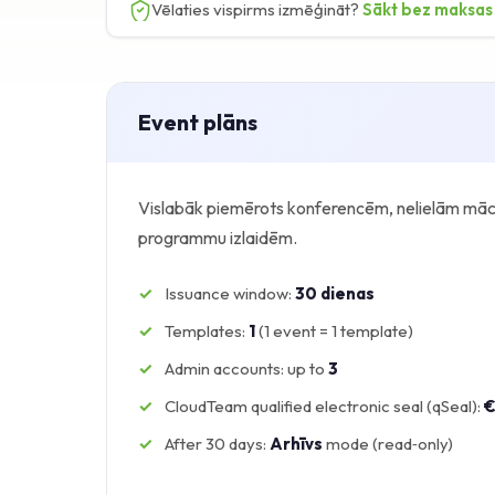
Vēlaties vispirms izmēģināt?
Sākt bez maksas
Event plāns
Vislabāk piemērots konferencēm, nelielām māc
programmu izlaidēm.
Issuance window:
30 dienas
Templates:
1
(1 event = 1 template)
Admin accounts: up to
3
CloudTeam qualified electronic seal (qSeal):
After 30 days:
Arhīvs
mode (read‑only)