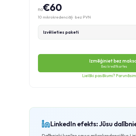
€60
no
10 mikrokredenciāļi · bez PVN
Izvēlieties paketi
Izmēģiniet bez maks
Bez kredītkartes
Lielāki pasākumi? Parunāsi
LinkedIn efekts: Jūsu dalībni
Dalībnieki kopīgo savus mikrokredenciāļus Lin