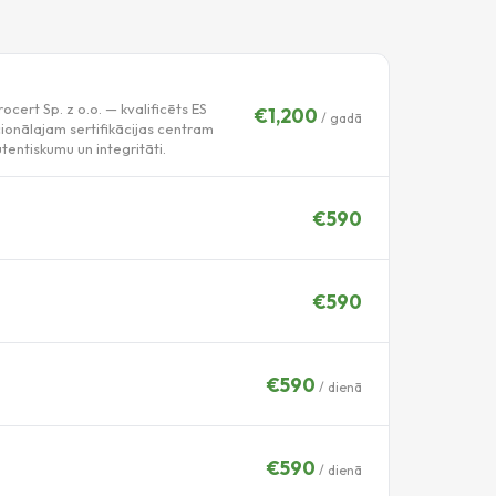
ocert Sp. z o.o. — kvalificēts ES
€1,200
/ gadā
acionālajam sertifikācijas centram
tentiskumu un integritāti.
€590
€590
€590
/ dienā
€590
/ dienā