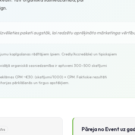
ign.
Izvēlieties paketi augstāk, lai redzētu aprēķināto mārketinga vērtīb
nājumu kopīgošanas rādītājiem (piem. Credly/Accredible) un tipiskajiem
 vidējā organiskā sasniedzamība ir aptuveni 300–500 skatījumi
 reklāmas CPM ~€30: (skatījumi/1000) × CPM. Faktiskie rezultāti
itorijas pārklāšanās un tirgus apstākļiem.
Pāreja no Event uz ga
īvs