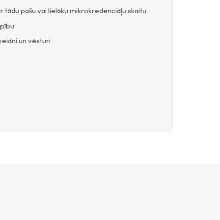
ar tādu pašu vai lielāku mikrokredenciāļu skaitu
rpību
veidni un vēsturi