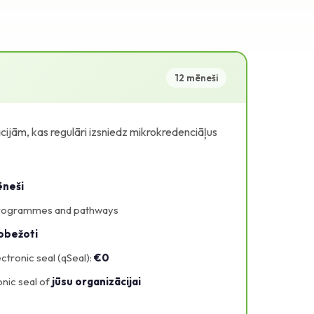
12 mēneši
cijām, kas regulāri izsniedz mikrokredenciāļus
ēneši
ogrammes and pathways
obežoti
ctronic seal (qSeal):
€0
onic seal of
jūsu organizācijai