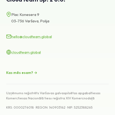
Zināšanu bāze
Plac Konesera 9
Atbalsts
03-736 Varšava, Polija
hello@cloudteam.global
cloudteam.global
Kas mēs esam? →
Uzņēmums reģistrēts Varšavas galvaspilsētas apgabaltiesas
Komerctiesas Nacionālā tiesu reģistra XIV Komercnodaļā
KRS: 0000276018 · REGON: 140903162 · NIP: 5252388265