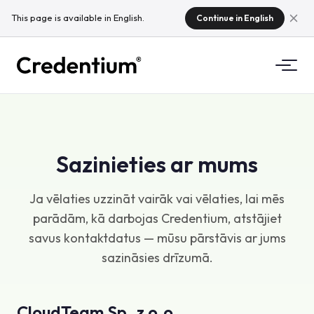
This page is available in English.
Continue in English
Funkcijas
Kā tas darbojas
Universitātēm
Sazinieties ar mums
Kāpēc Credentium
Mācību uzņēmumiem
Ja vēlaties uzzināt vairāk vai vēlaties, lai mēs
Par CloudTeam
parādām, kā darbojas Credentium, atstājiet
Pasākumu uzņēmumiem
Kas ir mikrokvalifikācijas?
savus kontaktdatus — mūsu pārstāvis ar jums
sazināsies drīzumā.
Regulējums
Standarti un integrācijas
CloudTeam Sp. z o.o.