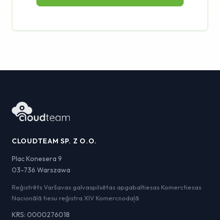
CLOUDTEAM SP. Z O.O.
Plac Konesera 9
03-736 Warszawa
Reģistrēts Varšavas galvaspilsētas apgabaltiesas Komerctiesas
Nacionālā tiesu reģistra XIV Komercnodaļā
KRS: 0000276018