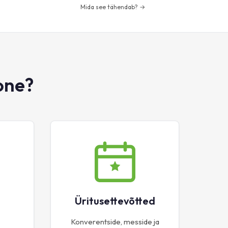
Mida see tähendab? →
one?
Üritusettevõtted
Konverentside, messide ja