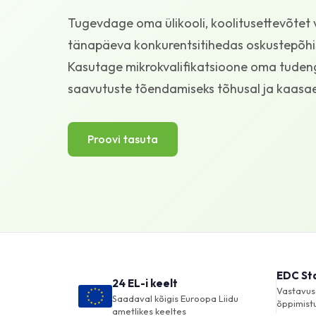
Tugevdage oma ülikooli, koolitusettevõtet 
tänapäeva konkurentsitihedas oskustepõhi
Kasutage mikrokvalifikatsioone oma tudeng
saavutuste tõendamiseks tõhusal ja kaasaegs
Proovi tasuta
EDC St
24 EL-i keelt
Vastavus
Saadaval kõigis Euroopa Liidu
õppimist
ametlikes keeltes