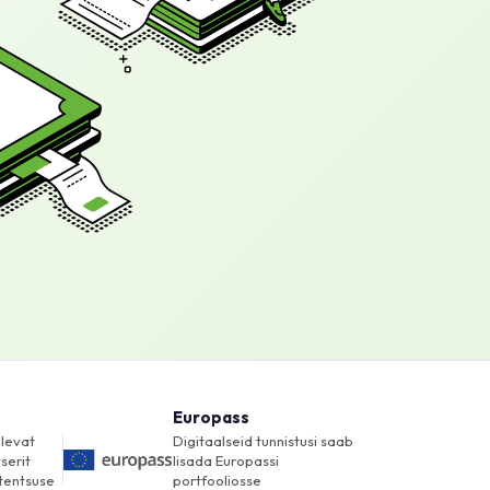
Europass
levat
Digitaalseid tunnistusi saab
tserit
lisada Europassi
tentsuse
portfooliosse