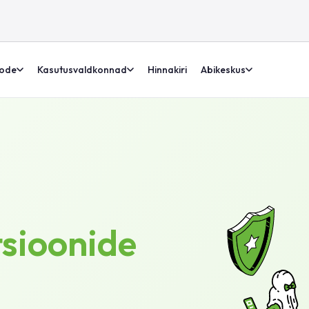
ode
Kasutusvaldkonnad
Hinnakiri
Abikeskus
tsioonide