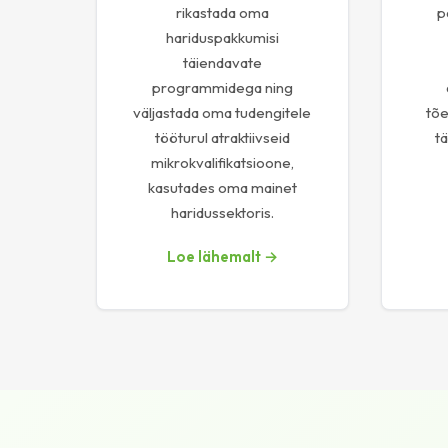
rikastada oma
p
hariduspakkumisi
täiendavate
programmidega ning
väljastada oma tudengitele
tõe
tööturul atraktiivseid
t
mikrokvalifikatsioone,
kasutades oma mainet
haridussektoris.
Loe lähemalt →