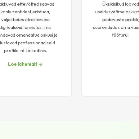
akkuvad ettevõtted saavad
Üksikisikud loovad
konkurentidest eristuda,
usaldusväärse oskust
väljastades atraktiivseid
pädevuste profiili,
digitaalseid tunnistusi, mis
suurendades oma väär
ndavad omandatud oskusi ja
tööturul.
äiustavad professionaalseid
profiile, nt LinkedInis.
Loe lähemalt →