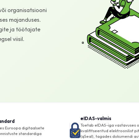
või organisatsiooni
ses majanduses.
ite ja töötajate
el viisil.
eIDAS-valmis
andard
Toetab eIDAS-iga vastavuses o
es Euroopa digitaalsete
kvalifitseeritud elektroonilist pi
unnistuste standardiga
(qSeal), tagades dokumendi au