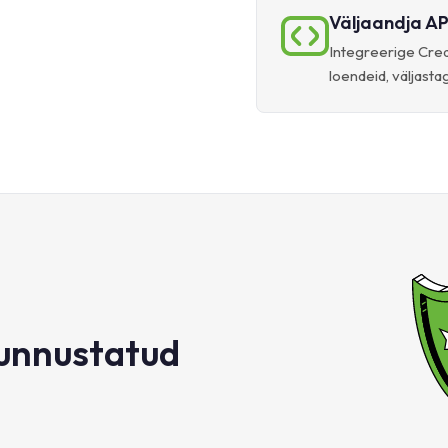
Väljaandja AP
Integreerige Cred
loendeid, väljastag
tunnustatud