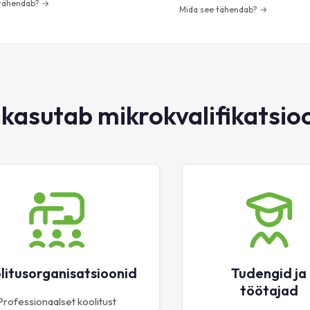
 tähendab? →
Mida see tähendab? →
 kasutab mikrokvalifikatsio
litusorganisatsioonid
Tudengid ja
töötajad
Professionaalset koolitust