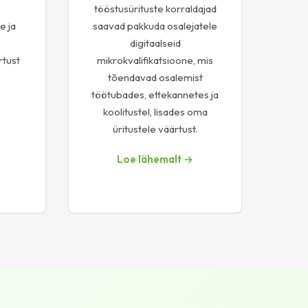
tööstusürituste korraldajad
e ja
saavad pakkuda osalejatele
digitaalseid
tust
mikrokvalifikatsioone, mis
tõendavad osalemist
töötubades, ettekannetes ja
koolitustel, lisades oma
üritustele väärtust.
Loe lähemalt →