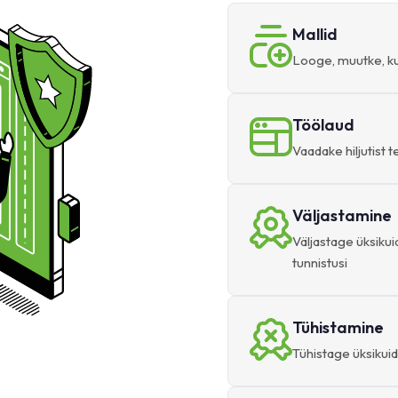
Mallid
Looge, muutke, kus
Töölaud
Vaadake hiljutist t
Väljastamine
Väljastage üksikuid
tunnistusi
Tühistamine
Tühistage üksikuid 