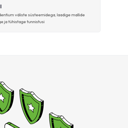
I
entium väliste süsteemidega, laadige mallide
e ja tühistage tunnistusi