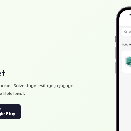
et
 kaasas. Salvestage, esitage ja jagage
utitelefonist.
e
le Play