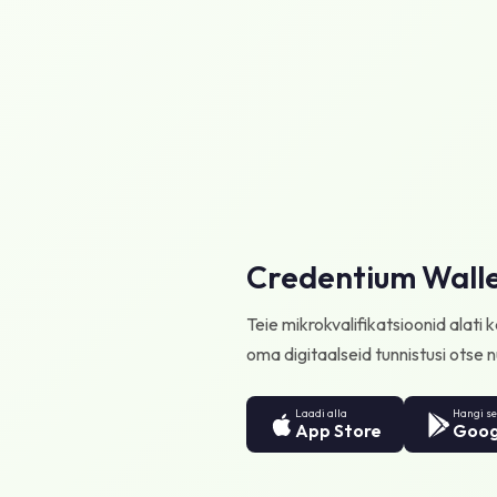
Credentium Wall
Teie mikrokvalifikatsioonid alati
oma digitaalseid tunnistusi otse n
Laadi alla
Hangi se
App Store
Goog