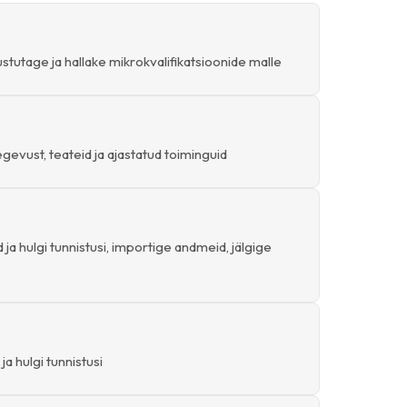
tutage ja hallake mikrokvalifikatsioonide malle
egevust, teateid ja ajastatud toiminguid
 ja hulgi tunnistusi, importige andmeid, jälgige
ja hulgi tunnistusi