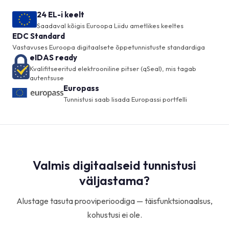
24 EL-i keelt
Saadaval kõigis Euroopa Liidu ametlikes keeltes
EDC Standard
Vastavuses Euroopa digitaalsete õppetunnistuste standardiga
eIDAS ready
Kvalifitseeritud elektrooniline pitser (qSeal), mis tagab
autentsuse
Europass
Tunnistusi saab lisada Europassi portfelli
Valmis digitaalseid tunnistusi
väljastama?
Alustage tasuta prooviperioodiga — täisfunktsionaalsus,
kohustusi ei ole.