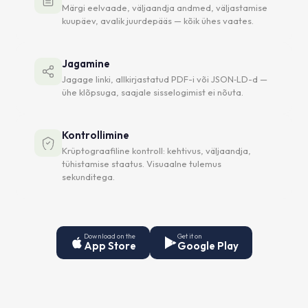
Märgi eelvaade, väljaandja andmed, väljastamise
kuupäev, avalik juurdepääs — kõik ühes vaates.
Jagamine
Jagage linki, allkirjastatud PDF-i või JSON‑LD-d —
ühe klõpsuga, saajale sisselogimist ei nõuta.
Kontrollimine
Krüptograafiline kontroll: kehtivus, väljaandja,
tühistamise staatus. Visuaalne tulemus
sekunditega.
Download on the
Get it on
App Store
Google Play