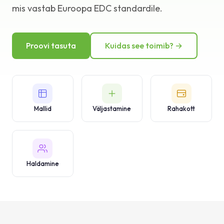
mis vastab Euroopa EDC standardile.
Teadmistebaas
Tugi
Proovi tasuta
Kuidas see toimib? →
Mallid
Väljastamine
Rahakott
Haldamine