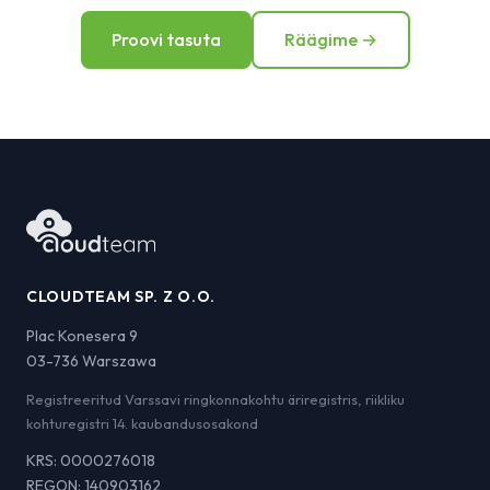
Proovi tasuta
Räägime →
CLOUDTEAM SP. Z O.O.
Plac Konesera 9
03-736 Warszawa
Registreeritud Varssavi ringkonnakohtu äriregistris, riikliku
kohturegistri 14. kaubandusosakond
KRS: 0000276018
REGON: 140903162