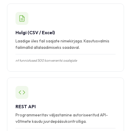
Hulgi (CSV / Excel)
Laadige üles fail saajate nimekirjaga. Kasutusvalmis
failimallid allalaadimiseks saadaval.
nt tunnistused 500 konverentsi osalejale
REST API
Programmeeritav väljastamine autoriseeritud API-
võtmete kaudu juurdepääsukontrolliga.