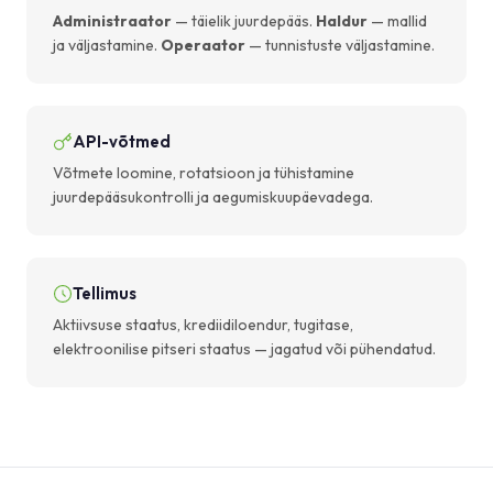
Administraator
— täielik juurdepääs.
Haldur
— mallid
ja väljastamine.
Operaator
— tunnistuste väljastamine.
API-võtmed
Võtmete loomine, rotatsioon ja tühistamine
juurdepääsukontrolli ja aegumiskuupäevadega.
Tellimus
Aktiivsuse staatus, krediidiloendur, tugitase,
elektroonilise pitseri staatus — jagatud või pühendatud.