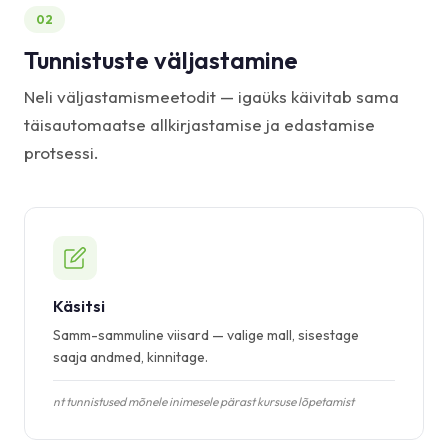
02
Tunnistuste väljastamine
Neli väljastamismeetodit — igaüks käivitab sama
täisautomaatse allkirjastamise ja edastamise
protsessi.
Käsitsi
Samm-sammuline viisard — valige mall, sisestage
saaja andmed, kinnitage.
nt tunnistused mõnele inimesele pärast kursuse lõpetamist