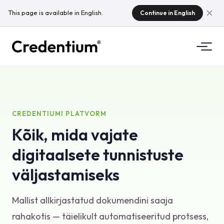
This page is available in English.
Continue in English
Funktsioonid
Kuidas see toimib
Ülikoolidele
CREDENTIUMI PLATVORM
Kõik, mida vajate
Miks Credentium
Koolitusettevõtetele
digitaalsete tunnistuste
CloudTeamist
Üritusettevõtetele
Mis on mikrokvalifikatsioonid?
väljastamiseks
Regulatsioonid
Mallist allkirjastatud dokumendini saaja
Standardid ja integratsioonid
rahakotis — täielikult automatiseeritud protsess,