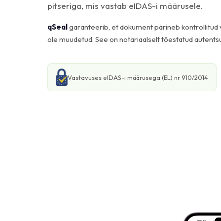
pitseriga, mis vastab eIDAS-i määrusele.
qSeal
garanteerib, et dokument pärineb kontrollitud vä
ole muudetud. See on notariaalselt tõestatud autentsu
Vastavuses eIDAS-i määrusega (EL) nr 910/2014