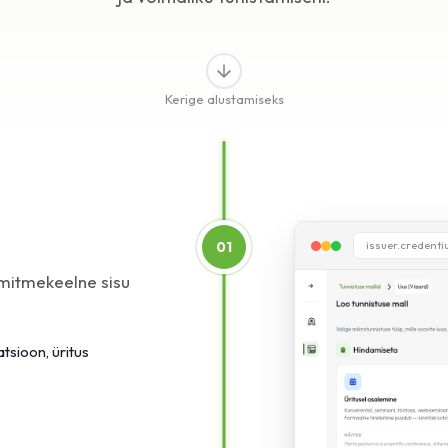
Kerige alustamiseks
01
issuer.credent
 mitmekeelne sisu
atsioon, üritus