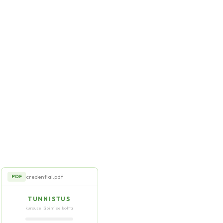
credential.pdf
PDF
TUNNISTUS
kursuse läbimise kohta