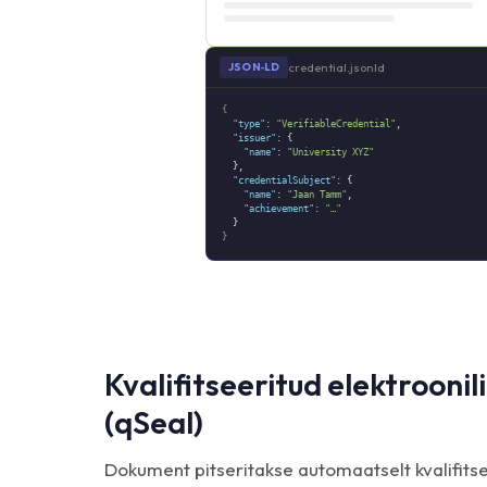
credential.jsonld
JSON‑LD
{
"type"
:
"VerifiableCredential"
,
"issuer"
: {
"name"
:
"University XYZ"
},
"credentialSubject"
: {
"name"
:
"Jaan Tamm"
,
"achievement"
:
"…"
}
}
Kvalifitseeritud elektroonil
(qSeal)
Dokument pitseritakse automaatselt kvalifitse