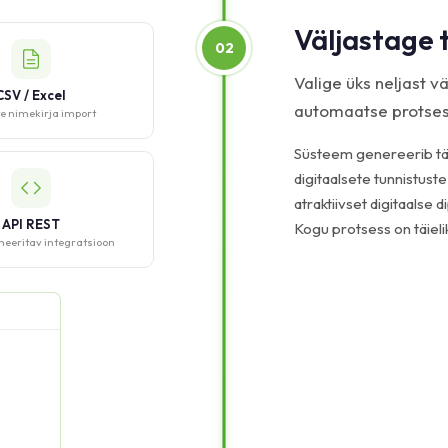
Väljastage 
02
Valige üks neljast 
CSV / Excel
automaatse protses
e nimekirja import
Süsteem genereerib tä
digitaalsete tunnistust
atraktiivset digitaalse d
API REST
Kogu protsess on täieli
eritav integratsioon