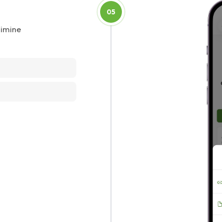
05
limine