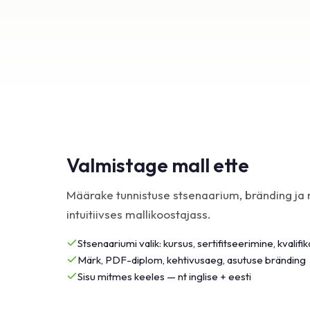
Valmistage mall ette
Määrake tunnistuse stsenaarium, bränding ja
intuitiivses mallikoostajass.
Stsenaariumi valik: kursus, sertifitseerimine, kvalifik
Märk, PDF-diplom, kehtivusaeg, asutuse bränding
Sisu mitmes keeles — nt inglise + eesti