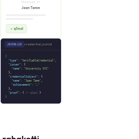
TÕENDAB, ET
Jaan Tamm
qSeal
credential.jsonld
JSON‑LD
{
"type"
:
"VerifiableCredential"
,
"issuer"
: {
"name"
:
"University XYZ"
},
"credentialSubject"
: {
"name"
:
"Jaan Tamm"
,
"achievement"
:
"…"
},
"proof"
: {
// qSeal
}
}
rahakotti