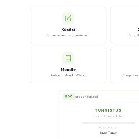
Käsitsi
Samm-sammuline viisard
Saajat
Moodle
Automaatselt LMS-ist
Programme
credential.pdf
EDC
TUNNISTUS
kursuse läbimise kohta
TÕENDAB, ET
Jaan Tamm