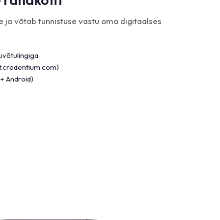
e ja võtab tunnistuse vastu oma digitaalses
uvõtulingiga
et.credentium.com)
 + Android)