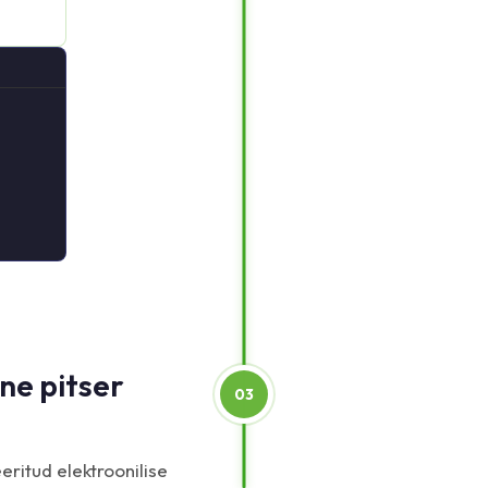
ine pitser
03
eritud elektroonilise