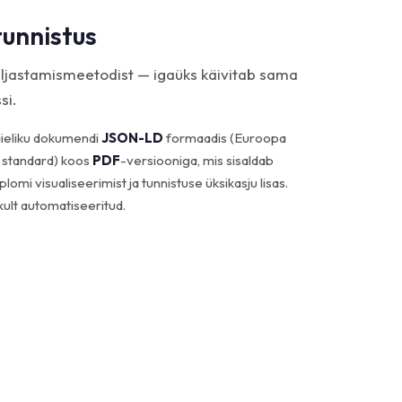
tunnistus
väljastamismeetodist — igaüks käivitab sama
si.
ieliku dokumendi
JSON-LD
formaadis (Euroopa
e standard) koos
PDF
-versiooniga, mis sisaldab
iplomi visualiseerimist ja tunnistuse üksikasju lisas.
kult automatiseeritud.