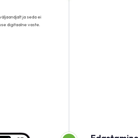
ljaandjalt ja seda ei
se digitaalne vaste.
Edastamine 