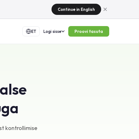
Continue in English
Proovi tasuta
ET
Logi sisse
aalse
uga
st kontrollimise