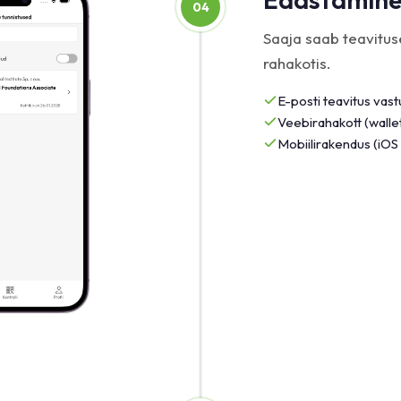
04
Saaja saab teavitus
rahakotis.
E-posti teavitus vast
Veebirahakott (wall
Mobiilirakendus (iOS