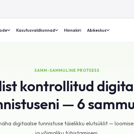
ode
Kasutusvaldkonnad
Hinnakiri
Abikeskus
SAMM-SAMMULINE PROTSESS
ist kontrollitud digit
nnistuseni — 6 samm
 näha digitaalse tunnistuse täielikku elutsüklit — loomise
ja võimaliku tühistamiseni.