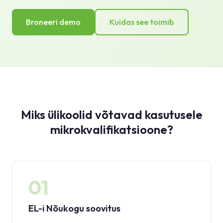
Broneeri demo
Kuidas see toimib
Miks ülikoolid võtavad kasutusele
mikrokvalifikatsioone?
01
EL-i Nõukogu soovitus