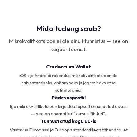
Mida tudeng saab?
Mikrokvalifikatsioon ei ole ainult tunnistus — see on
karjääritööriist.
Credentium Wallet
iOS-i ja Androidi rakendus mikrokvalifikatsioonide
salvestamiseks, esitamiseks ja jagamiseks otse
nutitelefonist.
Pädevusprofiil
Iga mikrokvalifikatsioon kirjeldab täpselt omandatud oskusi
— see on enamat kui "kursus läbitud".
Tunnustatud kogu EL-is
Vastavus Europassi ja Euroopa standarditega tähendab, et