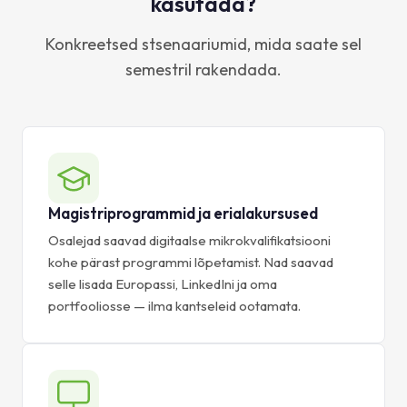
kasutada?
Konkreetsed stsenaariumid, mida saate sel
semestril rakendada.
Magistriprogrammid ja erialakursused
Osalejad saavad digitaalse mikrokvalifikatsiooni
kohe pärast programmi lõpetamist. Nad saavad
selle lisada Europassi, LinkedIni ja oma
portfooliosse — ilma kantseleid ootamata.