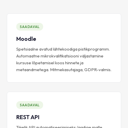
SAADAVAL
Moodle
Spetsiaalne avatud lähtekoodiga pistikprogramm.
Automaatne mikrokvalifikatsiooni väljastamine
kursuse lõpetamisel koos hinnete ja
metaandmetega. Mitmekasutajaga, GDPR-valmis.
SAADAVAL
REST API
Täielik API automatiseerimiseks: laadige malle,