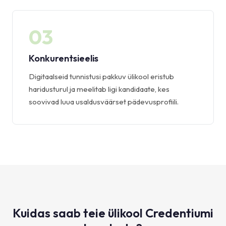
03
Konkurentsieelis
Digitaalseid tunnistusi pakkuv ülikool eristub
haridusturul ja meelitab ligi kandidaate, kes
soovivad luua usaldusväärset pädevusprofiili.
Kuidas saab teie ülikool Credentiumi