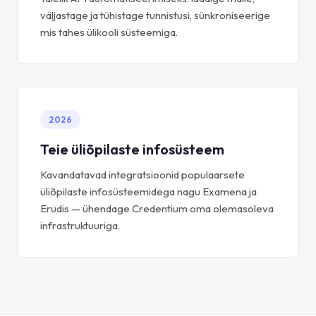
väljastage ja tühistage tunnistusi, sünkroniseerige
mis tahes ülikooli süsteemiga.
2026
Teie üliõpilaste infosüsteem
Kavandatavad integratsioonid populaarsete
üliõpilaste infosüsteemidega nagu Examena ja
Erudis — ühendage Credentium oma olemasoleva
infrastruktuuriga.