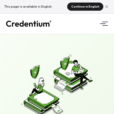
This page is available in English.
Continue in English
Funktsioonid
Kuidas see toimib
Ülikoolidele
Miks Credentium
Koolitusettevõtetele
CloudTeamist
Üritusettevõtetele
Mis on mikrokvalifikatsioonid?
Regulatsioonid
Standardid ja integratsioonid