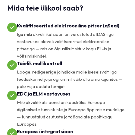
Mida teie ülikool saab?
Kvalifitseeritud elektrooniline pitser (qSeal)
Iga mikrokvalifikatsioon on varustatud eIDAS-iga
vastavuses oleva kvalifitseeritud elektroonilise
pitseriga — mis on õiguslikult siduv kogu EL-is ja
võltsimiskindel.
Täielik mallikontroll
Looge, redigeerige ja hallake malle iseseisvalt. Igal
teaduskonnal ja programmil võib olla oma kujundus —
pole vaja oodata tarnijat.
EDC ja ELM vastavuses
Mikrokvalifikatsioonid on kooskõlas Euroopa
digitaalsete tunnistuste ja Euroopa õppimise mudeliga
— tunnustatud asutuste ja tööandjate poolt kogu
Euroopas.
Europassi integratsioon