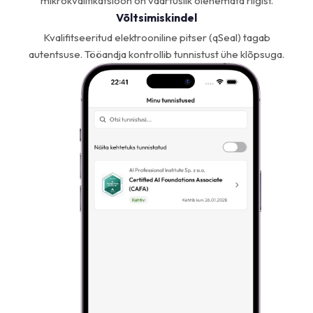
mikrokvalifikatsioon on väärtuslik olenemata riigist.
Võltsimiskindel
Kvalifitseeritud elektrooniline pitser (qSeal) tagab
autentsuse. Tööandja kontrollib tunnistust ühe klõpsuga.