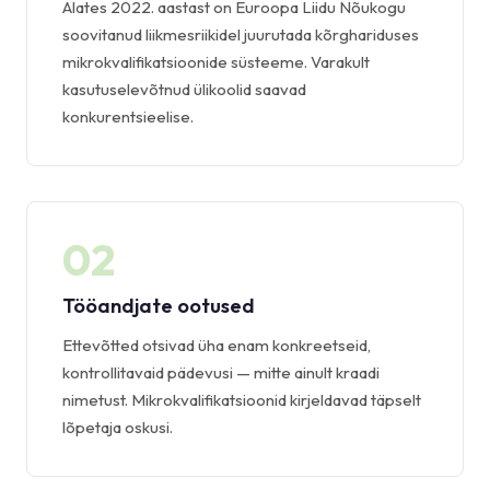
Alates 2022. aastast on Euroopa Liidu Nõukogu
soovitanud liikmesriikidel juurutada kõrghariduses
mikrokvalifikatsioonide süsteeme. Varakult
kasutuselevõtnud ülikoolid saavad
konkurentsieelise.
02
Tööandjate ootused
Ettevõtted otsivad üha enam konkreetseid,
kontrollitavaid pädevusi — mitte ainult kraadi
nimetust. Mikrokvalifikatsioonid kirjeldavad täpselt
lõpetaja oskusi.