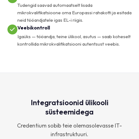
Tudengid saavad automaatselt lisada
mikrokvalifikatsioone oma Europassi rahakotti ja esitada
neid tööandjatele igas EL-i riigis.
Veebikontroll
Igaüks — tööandja, teine ülikool, asutus — saab koheselt
kontrollida mikrokvalifikatsiooni autentsust veebis.
Integratsioonid ülikooli
süsteemidega
Credentium sobib teie olemasolevasse IT-
infrastruktuuri.