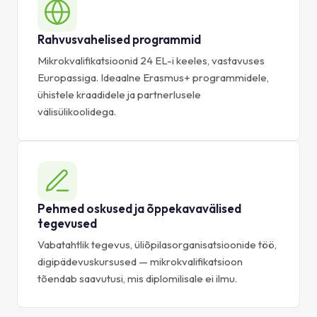
Rahvusvahelised programmid
Mikrokvalifikatsioonid 24 EL-i keeles, vastavuses
Europassiga. Ideaalne Erasmus+ programmidele,
ühistele kraadidele ja partnerlusele
välisülikoolidega.
Pehmed oskused ja õppekavavälised
tegevused
Vabatahtlik tegevus, üliõpilasorganisatsioonide töö,
digipädevuskursused — mikrokvalifikatsioon
tõendab saavutusi, mis diplomilisale ei ilmu.