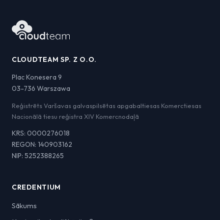
CLOUDTEAM SP. Z O.O.
Plac Konesera 9
03-736 Warszawa
Reģistrēts Varšavas galvaspilsētas apgabaltiesas Komerctiesas
Nacionālā tiesu reģistra XIV Komercnodaļā
KRS: 0000276018
REGON: 140903162
NIP: 5252388265
CREDENTIUM
Sākums