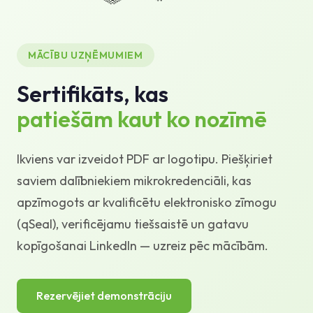
Zināšanu bāze
Atbalsts
MĀCĪBU UZŅĒMUMIEM
Sertifikāts, kas
patiešām kaut ko nozīmē
Ikviens var izveidot PDF ar logotipu. Piešķiriet
saviem dalībniekiem mikrokredenciāli, kas
apzīmogots ar kvalificētu elektronisko zīmogu
(qSeal), verificējamu tiešsaistē un gatavu
kopīgošanai LinkedIn — uzreiz pēc mācībām.
Rezervējiet demonstrāciju