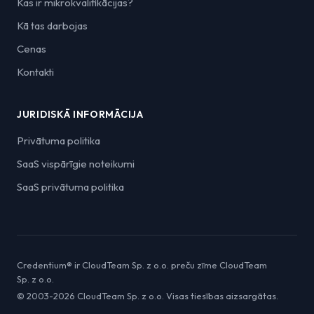
Kas ir mikrokvalifikācijas?
Kā tas darbojas
Cenas
Kontakti
JURIDISKĀ INFORMĀCIJA
Privātuma politika
SaaS vispārīgie noteikumi
SaaS privātuma politika
Credentium® ir CloudTeam Sp. z o.o. preču zīme CloudTeam
Sp. z o.o.
© 2003-2026 CloudTeam Sp. z o.o. Visas tiesības aizsargātas.