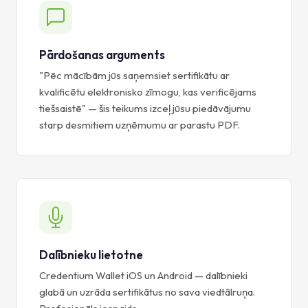
Pārdošanas arguments
"Pēc mācībām jūs saņemsiet sertifikātu ar
kvalificētu elektronisko zīmogu, kas verificējams
tiešsaistē" — šis teikums izceļ jūsu piedāvājumu
starp desmitiem uzņēmumu ar parastu PDF.
Dalībnieku lietotne
Credentium Wallet iOS un Android — dalībnieki
glabā un uzrāda sertifikātus no sava viedtālruņa.