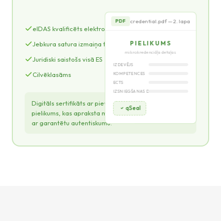
credential.pdf — 2. lapa
PDF
eIDAS kvalificēts elektroniskais zīmogs
PIELIKUMS
Jebkura satura izmaiņa tiek atklāta
mikrokredenciāļa detaļas
Juridiski saistošs visā ES
IZDEVĒJS
Cilvēklasāms
KOMPETENCES
ECTS
IZSNIEGŠANAS DATUMS
Digitāls sertifikāts ar pievilcīgu vizuālo dizainu un
qSeal
pielikums, kas apraksta mikrokredenciāļa detaļas —
ar garantētu autentiskumu.