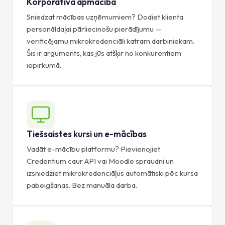
Korporatīvā apmācība
Sniedzat mācības uzņēmumiem? Dodiet klienta
personāldaļai pārliecinošu pierādījumu —
verificējamu mikrokredenciāli katram darbiniekam.
Šis ir arguments, kas jūs atšķir no konkurentiem
iepirkumā.
Tiešsaistes kursi un e-mācības
Vadāt e-mācību platformu? Pievienojiet
Credentium caur API vai Moodle spraudni un
izsniedziet mikrokredenciāļus automātiski pēc kursa
pabeigšanas. Bez manuāla darba.