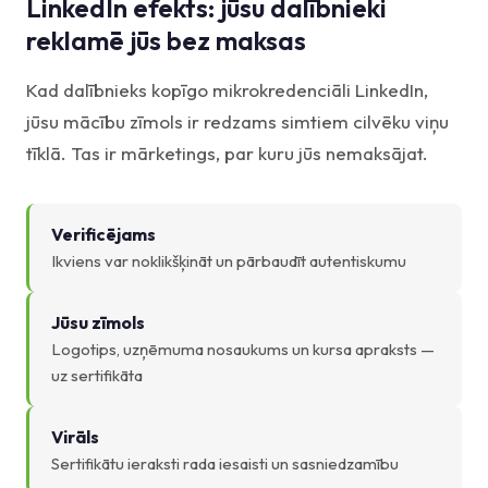
LinkedIn efekts: jūsu dalībnieki
reklamē jūs bez maksas
Kad dalībnieks kopīgo mikrokredenciāli LinkedIn,
jūsu mācību zīmols ir redzams simtiem cilvēku viņu
tīklā. Tas ir mārketings, par kuru jūs nemaksājat.
Verificējams
Ikviens var noklikšķināt un pārbaudīt autentiskumu
Jūsu zīmols
Logotips, uzņēmuma nosaukums un kursa apraksts —
uz sertifikāta
Virāls
Sertifikātu ieraksti rada iesaisti un sasniedzamību