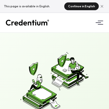
This page is available in English.
Continue in English
Funkcijas
Kā tas darbojas
Universitātēm
Kāpēc Credentium
Mācību uzņēmumiem
Par CloudTeam
Pasākumu uzņēmumiem
Kas ir mikrokvalifikācijas?
Regulējums
Standarti un integrācijas