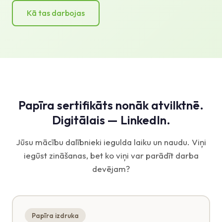
Kā tas darbojas
Papīra sertifikāts nonāk atvilktnē.
Digitālais — LinkedIn.
Jūsu mācību dalībnieki iegulda laiku un naudu. Viņi
iegūst zināšanas, bet ko viņi var parādīt darba
devējam?
Papīra izdruka