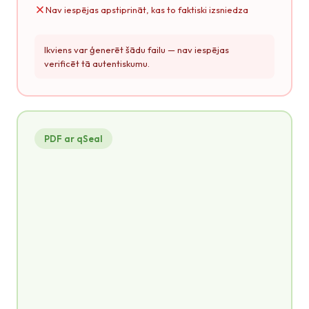
Nav iespējas apstiprināt, kas to faktiski izsniedza
Ikviens var ģenerēt šādu failu — nav iespējas
verificēt tā autentiskumu.
PDF ar qSeal
credential.pdf
PDF
SERTIFIKĀTS
par mācību pabeigšanu
APLIECINA, KA
Jānis Bērziņš
qSeal