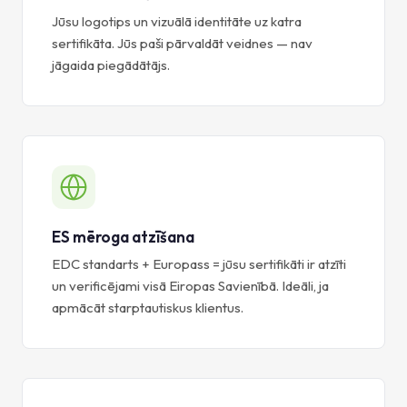
Jūsu logotips un vizuālā identitāte uz katra
sertifikāta. Jūs paši pārvaldāt veidnes — nav
jāgaida piegādātājs.
ES mēroga atzīšana
EDC standarts + Europass = jūsu sertifikāti ir atzīti
un verificējami visā Eiropas Savienībā. Ideāli, ja
apmācāt starptautiskus klientus.