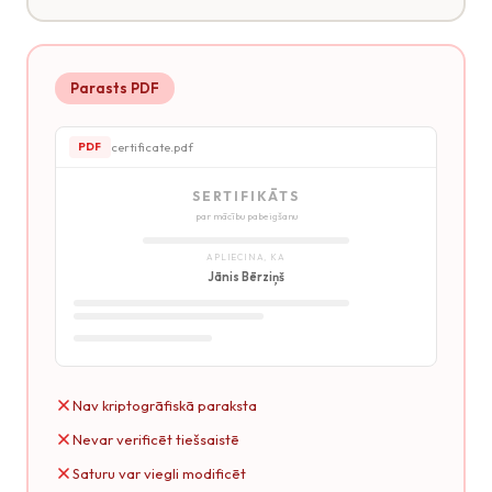
Parasts PDF
certificate.pdf
PDF
SERTIFIKĀTS
par mācību pabeigšanu
APLIECINA, KA
Jānis Bērziņš
Nav kriptogrāfiskā paraksta
Nevar verificēt tiešsaistē
Saturu var viegli modificēt