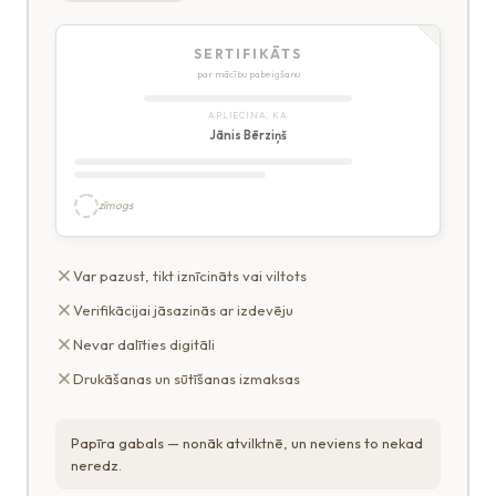
SERTIFIKĀTS
par mācību pabeigšanu
APLIECINA, KA
Jānis Bērziņš
zīmogs
Var pazust, tikt iznīcināts vai viltots
Verifikācijai jāsazinās ar izdevēju
Nevar dalīties digitāli
Drukāšanas un sūtīšanas izmaksas
Papīra gabals — nonāk atvilktnē, un neviens to nekad
neredz.