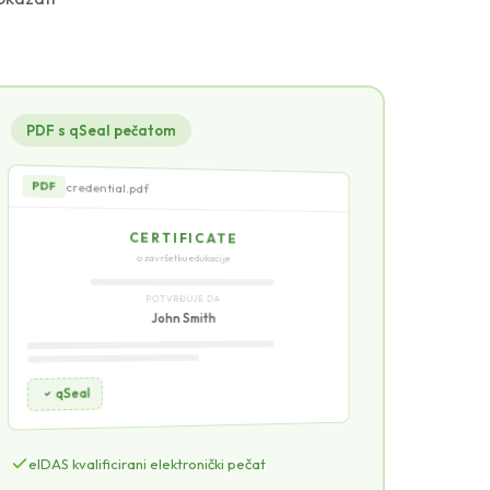
PDF s qSeal pečatom
credential.pdf
PDF
CERTIFICATE
o završetku edukacije
POTVRĐUJE DA
John Smith
qSeal
credential.pdf — stranica 2
PDF
eIDAS kvalificirani elektronički pečat