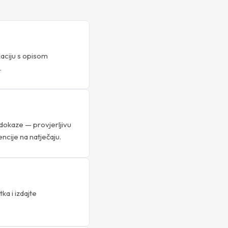
kaciju s opisom
.
 dokaze — provjerljivu
ncije na natječaju.
a i izdajte