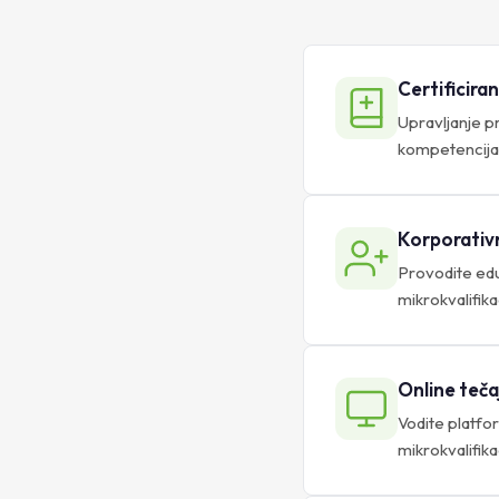
Certificira
Upravljanje pr
kompetencija,
Korporativ
Provodite edu
mikrokvalifika
Online tečaj
Vodite platfo
mikrokvalifik