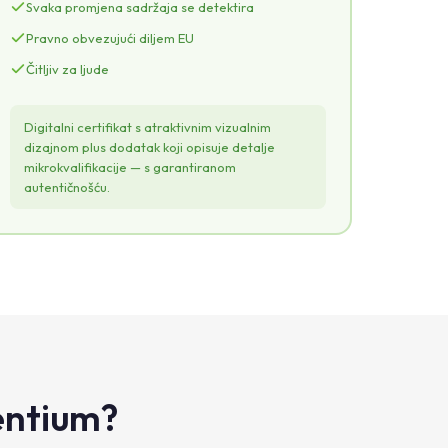
DODATAK
Svaka promjena sadržaja se detektira
detalji mikrokvalifikacije
Pravno obvezujući diljem EU
IZDAVATELJ
Čitljiv za ljude
KOMPETENCIJE
ECTS
DATUM IZDAVANJA
Digitalni certifikat s atraktivnim vizualnim
qSeal
dizajnom plus dodatak koji opisuje detalje
mikrokvalifikacije — s garantiranom
autentičnošću.
entium?