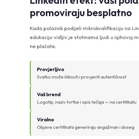
LinkedIn efekt: vaši pola
promoviraju besplatno
Kada polaznik podijeli mikrokvalifikaciju na Li
edukaciju vidljiv je stotinama ljudi u njihovoj m
ne plaćate.
Provjerljivo
Svatko može kliknuti i provjeriti autentičnost
Vaš brend
Logotip, naziv tvrtke i opis tečaja — na certifikatu
Viralno
Objave certifikata generiraju angažman i doseg