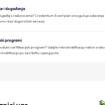
e i događanja
ogađaj s radionicama? Credentium Event plan omogućuje izdavanje c
vno i bez dugoročnih obveza.
jski programi
odulni certifikacijski program? Izdajte mikrokvalifikaciju nakon svak
valifikaciju po završetku cijelog puta.