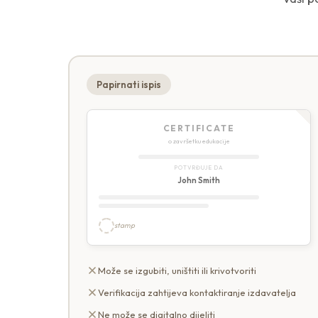
Papirnati ispis
CERTIFICATE
o završetku edukacije
POTVRĐUJE DA
John Smith
stamp
Može se izgubiti, uništiti ili krivotvoriti
Verifikacija zahtijeva kontaktiranje izdavatelja
Ne može se digitalno dijeliti