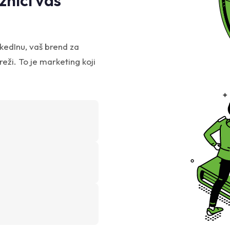
znici vas
nkedInu, vaš brend za
reži. To je marketing koji