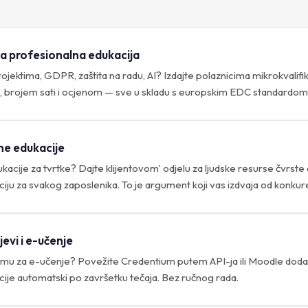
na profesionalna edukacija
ojektima, GDPR, zaštita na radu, AI? Izdajte polaznicima mikrokvalifi
 brojem sati i ocjenom — sve u skladu s europskim EDC standardom
ne edukacije
kacije za tvrtke? Dajte klijentovom' odjelu za ljudske resurse čvrste
ciju za svakog zaposlenika. To je argument koji vas izdvaja od konkure
evi i e-učenje
rmu za e-učenje? Povežite Credentium putem API-ja ili Moodle dodatk
acije automatski po završetku tečaja. Bez ručnog rada.