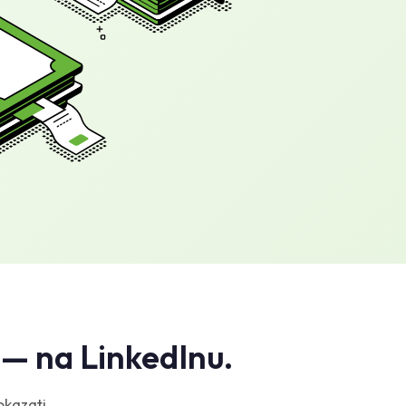
i — na LinkedInu.
okazati