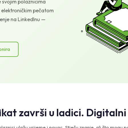
e svojim polaznicima
m elektroničkim pečatom
ljenje na LinkedInu —
onira
ikat završi u ladici. Digitaln
olaznici ulažu vrijeme i novac. Stječu znanje, ali što mogu p