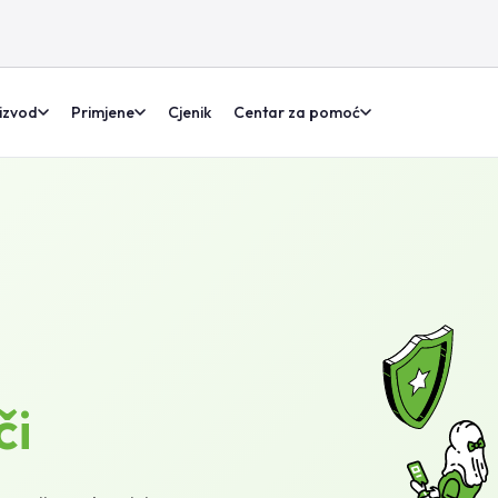
izvod
Primjene
Cjenik
Centar za pomoć
či