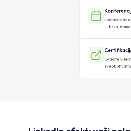
Konferencij
Jednokratni d
— brzo, maso
Certifikaci
Gradite višem
sveobuhvatnu k