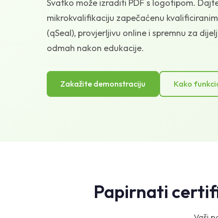
Svatko može izraditi PDF s logotipom. Dajt
mikrokvalifikaciju zapečaćenu kvalificirani
(qSeal), provjerljivu online i spremnu za dije
odmah nakon edukacije.
Zakažite demonstraciju
Kako funkci
Papirnati certif
Vaši p