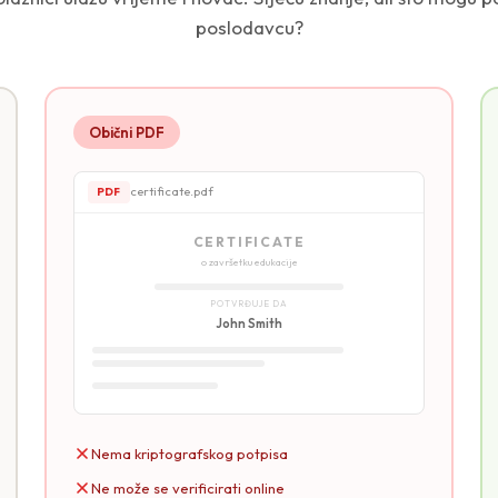
poslodavcu?
Obični PDF
certificate.pdf
PDF
CERTIFICATE
o završetku edukacije
POTVRĐUJE DA
John Smith
Nema kriptografskog potpisa
Ne može se verificirati online