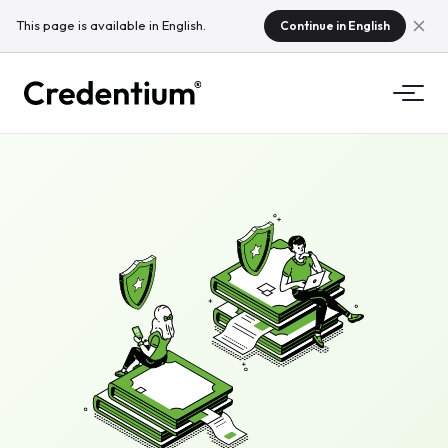
This page is available in English.
Continue in English
Značajke
Kako funkcionira
Za sveučilišta
Zašto Credentium
Za tvrtke za obuku
O CloudTeamu
Za eventne tvrtke
Što su mikrokvalifikacije?
Propisi
Standardi i integracije