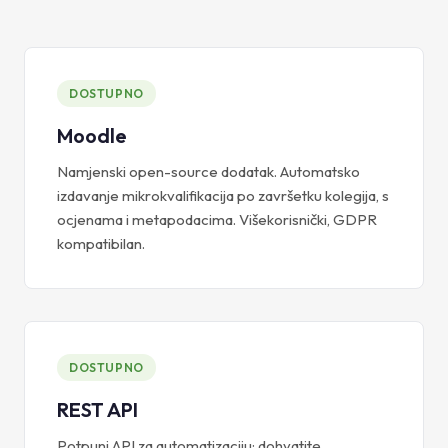
DOSTUPNO
Moodle
Namjenski open-source dodatak. Automatsko
izdavanje mikrokvalifikacija po završetku kolegija, s
ocjenama i metapodacima. Višekorisnički, GDPR
kompatibilan.
DOSTUPNO
REST API
Potpuni API za automatizaciju: dohvatite