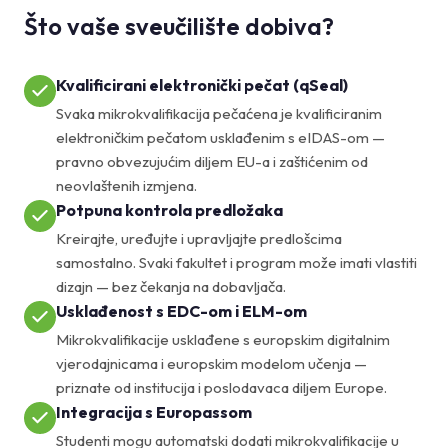
Što vaše sveučilište dobiva?
Kvalificirani elektronički pečat (qSeal)
Svaka mikrokvalifikacija pečaćena je kvalificiranim
elektroničkim pečatom usklađenim s eIDAS-om —
pravno obvezujućim diljem EU-a i zaštićenim od
neovlaštenih izmjena.
Potpuna kontrola predložaka
Kreirajte, uređujte i upravljajte predlošcima
samostalno. Svaki fakultet i program može imati vlastiti
dizajn — bez čekanja na dobavljača.
Usklađenost s EDC-om i ELM-om
Mikrokvalifikacije usklađene s europskim digitalnim
vjerodajnicama i europskim modelom učenja —
priznate od institucija i poslodavaca diljem Europe.
Integracija s Europassom
Studenti mogu automatski dodati mikrokvalifikacije u