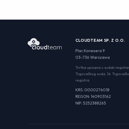
CLOUDTEAM SP. Z O.O.
Plac Konesera 9
03-736 Warszawa
Tvrtka upisana u sudski regista
Trgovačkog suda, 14. Trgovačk
registra
KRS: 0000276018
REGON: 140903162
NIP: 5252388265