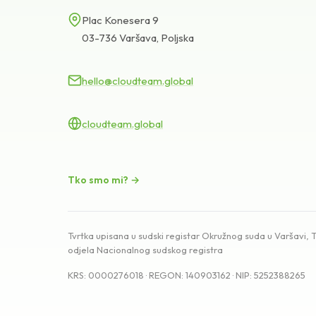
Plac Konesera 9
03-736 Varšava, Poljska
hello@cloudteam.global
cloudteam.global
Tko smo mi? →
Tvrtka upisana u sudski registar Okružnog suda u Varšavi,
odjela Nacionalnog sudskog registra
KRS: 0000276018 · REGON: 140903162 · NIP: 5252388265