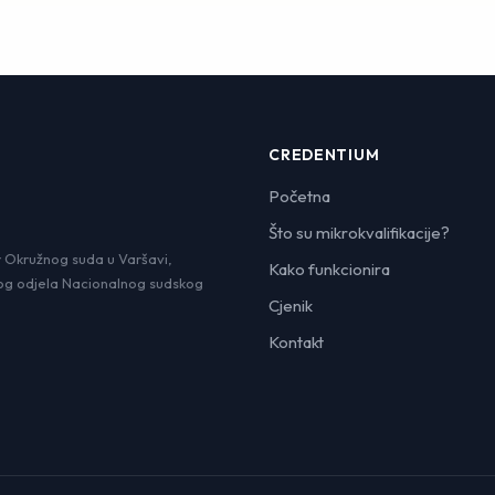
CREDENTIUM
Početna
Što su mikrokvalifikacije?
r Okružnog suda u Varšavi,
Kako funkcionira
og odjela Nacionalnog sudskog
Cjenik
Kontakt