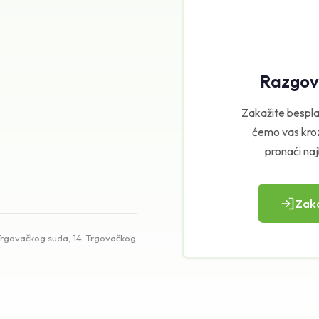
Razgov
Zakažite bespla
ćemo vas kro
pronaći naj
Zaka
 Trgovačkog suda, 14. Trgovačkog