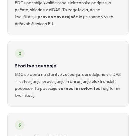
EDC uporablja kvalificirane elektronske podpise in
pečate, skladne z eIDAS. To zagotavlja, da so
kvalifikacije
pravno zavezujoče
in priznane v vseh
državah članicah EU.
2
Storitve zaupanja
EDC se opira na storitve zaupanja, opredeljene v eIDAS
— ustvarjanje, preverjanje in ohranjanje elektronskih
podpisov. To povečuje
varnost in celovitost
digitalnih
kvalifikacij.
3