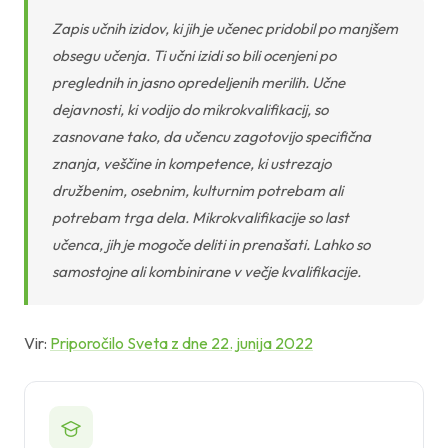
Zapis učnih izidov, ki jih je učenec pridobil po manjšem
obsegu učenja. Ti učni izidi so bili ocenjeni po
preglednih in jasno opredeljenih merilih. Učne
dejavnosti, ki vodijo do mikrokvalifikacij, so
zasnovane tako, da učencu zagotovijo specifična
znanja, veščine in kompetence, ki ustrezajo
družbenim, osebnim, kulturnim potrebam ali
potrebam trga dela. Mikrokvalifikacije so last
učenca, jih je mogoče deliti in prenašati. Lahko so
samostojne ali kombinirane v večje kvalifikacije.
Vir:
Priporočilo Sveta z dne 22. junija 2022