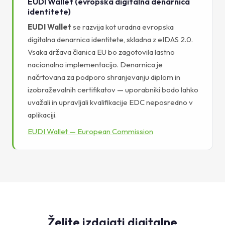
EUDI Wallet (evropska digitalna denarnica
identitete)
EUDI Wallet
se razvija kot uradna evropska
digitalna denarnica identitete, skladna z eIDAS 2.0.
Vsaka država članica EU bo zagotovila lastno
nacionalno implementacijo. Denarnica je
načrtovana za podporo shranjevanju diplom in
izobraževalnih certifikatov — uporabniki bodo lahko
uvažali in upravljali kvalifikacije EDC neposredno v
aplikaciji.
EUDI Wallet — European Commission
Želite izdajati digitalne