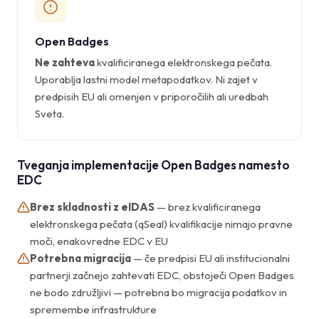
Open Badges
Ne zahteva
kvalificiranega elektronskega pečata.
Uporablja lastni model metapodatkov. Ni zajet v
predpisih EU ali omenjen v priporočilih ali uredbah
Sveta.
Tveganja implementacije Open Badges namesto
EDC
Brez skladnosti z eIDAS
— brez kvalificiranega
elektronskega pečata (qSeal) kvalifikacije nimajo pravne
moči, enakovredne EDC v EU
Potrebna migracija
— če predpisi EU ali institucionalni
partnerji začnejo zahtevati EDC, obstoječi Open Badges
ne bodo združljivi — potrebna bo migracija podatkov in
spremembe infrastrukture