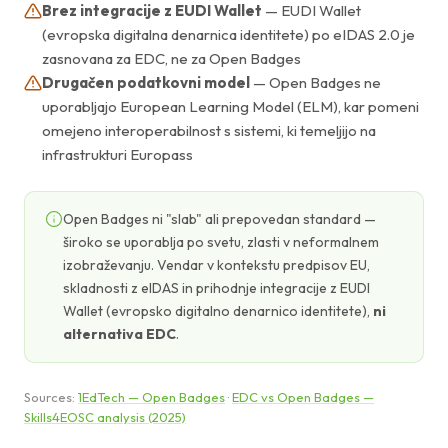
Brez integracije z EUDI Wallet
— EUDI Wallet
(evropska digitalna denarnica identitete) po eIDAS 2.0 je
zasnovana za EDC, ne za Open Badges
Drugačen podatkovni model
— Open Badges ne
uporabljajo European Learning Model (ELM), kar pomeni
omejeno interoperabilnost s sistemi, ki temeljijo na
infrastrukturi Europass
Open Badges ni "slab" ali prepovedan standard —
široko se uporablja po svetu, zlasti v neformalnem
izobraževanju. Vendar v kontekstu predpisov EU,
skladnosti z eIDAS in prihodnje integracije z EUDI
Wallet (evropsko digitalno denarnico identitete),
ni
alternativa EDC
.
Sources:
1EdTech — Open Badges
·
EDC vs Open Badges —
Skills4EOSC analysis (2025)