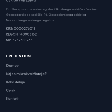
03-736 Warszawa
Družba vpisana v sodni register Okrožnega sodišča v Varšavi,
Gospodarskega sodišča, 14. Gospodarskega oddelka
Nacionalnega sodnega registra
KRS: 0000276018
REGON: 140903162
NIP: 5252388265
CREDENTIUM
Domov
Kaj so mikrokvalifikacije?
Kako deluje
Cenik
Kontakt