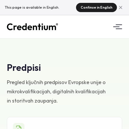
This page is available in English.
Continue in English
Funkcionalnosti
Kako deluje
Za univerze
Predpisi
Zakaj Credentium
Za podjetja za usposabljanje
Pregled ključnih predpisov Evropske unije o
O CloudTeamu
mikrokvalifikacijah, digitalnih kvalifikacijah
Za organizatorje dogodkov
Kaj so mikrokvalifikacije?
in storitvah zaupanja.
Predpisi
Standardi in integracije