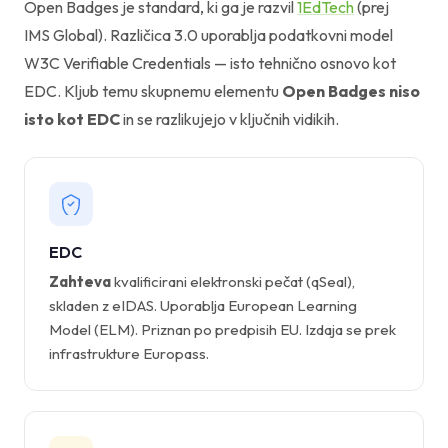
Open Badges je standard, ki ga je razvil
1EdTech
(prej
IMS Global). Različica 3.0 uporablja podatkovni model
W3C Verifiable Credentials — isto tehnično osnovo kot
EDC. Kljub temu skupnemu elementu
Open Badges niso
isto kot EDC
in se razlikujejo v ključnih vidikih.
EDC
Zahteva
kvalificirani elektronski pečat (qSeal),
skladen z eIDAS. Uporablja European Learning
Model (ELM). Priznan po predpisih EU. Izdaja se prek
infrastrukture Europass.