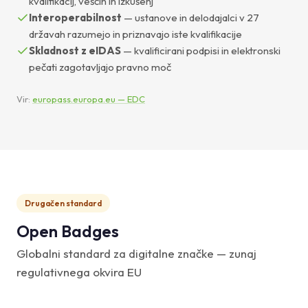
kvalifikacij, veščin in izkušenj
Interoperabilnost
— ustanove in delodajalci v 27
državah razumejo in priznavajo iste kvalifikacije
Skladnost z eIDAS
— kvalificirani podpisi in elektronski
pečati zagotavljajo pravno moč
Vir:
europass.europa.eu — EDC
Drugačen standard
Open Badges
Globalni standard za digitalne značke — zunaj
regulativnega okvira EU