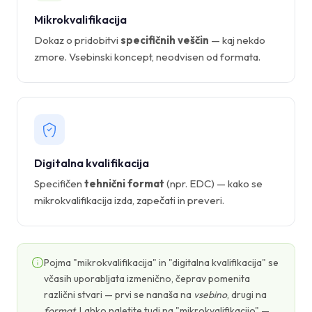
Mikrokvalifikacija
Dokaz o pridobitvi
specifičnih veščin
— kaj nekdo
zmore. Vsebinski koncept, neodvisen od formata.
Digitalna kvalifikacija
Specifičen
tehnični format
(npr. EDC) — kako se
mikrokvalifikacija izda, zapečati in preveri.
Pojma "mikrokvalifikacija" in "digitalna kvalifikacija" se
včasih uporabljata izmenično, čeprav pomenita
različni stvari — prvi se nanaša na
vsebino
, drugi na
format
. Lahko naletite tudi na "mikrokvalifikacijo" —