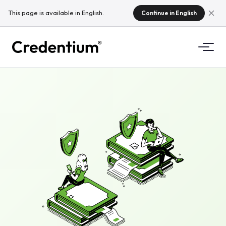
This page is available in English.
Continue in English
Funkcionalnosti
Kako deluje
Za univerze
Zakaj Credentium
Za podjetja za usposabljanje
O CloudTeamu
Za organizatorje dogodkov
Kaj so mikrokvalifikacije?
Predpisi
Standardi in integracije