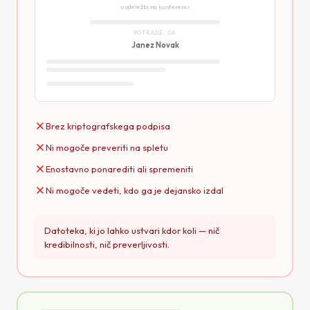
o udeležbi na konferenci
POTRJUJE, DA
Janez Novak
Brez kriptografskega podpisa
Ni mogoče preveriti na spletu
Enostavno ponarediti ali spremeniti
Ni mogoče vedeti, kdo ga je dejansko izdal
Datoteka, ki jo lahko ustvari kdor koli — nič
kredibilnosti, nič preverljivosti.