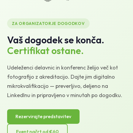
Baza znanja
Podpora
ZA ORGANIZATORJE DOGODKOV
Vaš dogodek se konča.
Certifikat ostane.
Udeleženci delavnic in konferenc želijo več kot
fotografijo z akreditacijo. Dajte jim digitalno
mikrokvalifikacijo — preverljivo, deljeno na
LinkedInu in pripravljeno v minutah po dogodku.
Rezervirajte predstavitev
Event načrt od €60