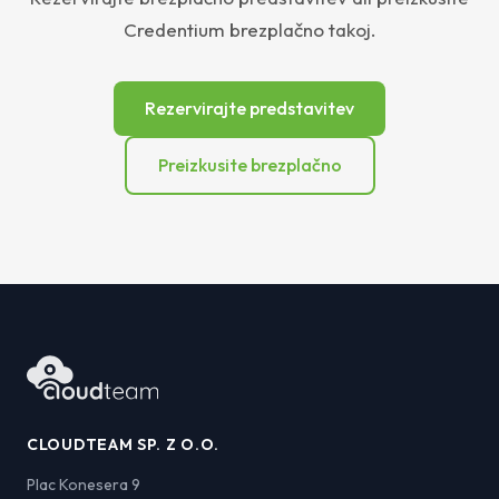
Credentium brezplačno takoj.
Rezervirajte predstavitev
Preizkusite brezplačno
CLOUDTEAM SP. Z O.O.
Plac Konesera 9