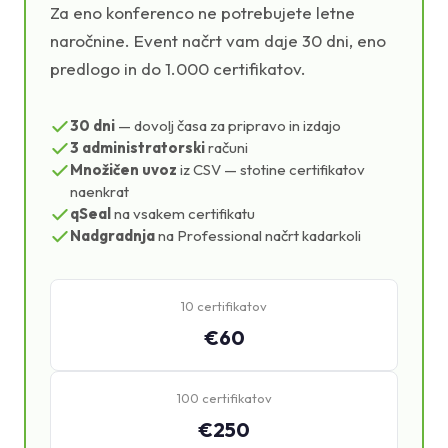
Za eno konferenco ne potrebujete letne
naročnine. Event načrt vam daje 30 dni, eno
predlogo in do 1.000 certifikatov.
30 dni
— dovolj časa za pripravo in izdajo
3 administratorski
računi
Množičen uvoz
iz CSV — stotine certifikatov
naenkrat
qSeal
na vsakem certifikatu
Nadgradnja
na Professional načrt kadarkoli
10 certifikatov
€60
100 certifikatov
€250