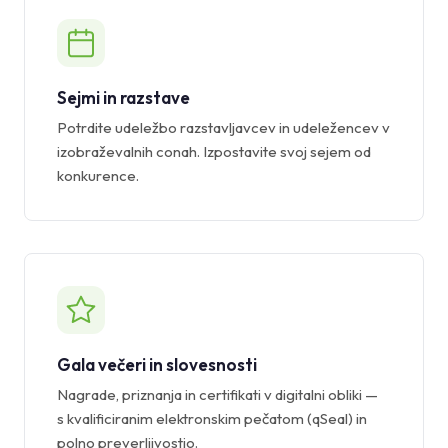
Sejmi in razstave
Potrdite udeležbo razstavljavcev in udeležencev v
izobraževalnih conah. Izpostavite svoj sejem od
konkurence.
Gala večeri in slovesnosti
Nagrade, priznanja in certifikati v digitalni obliki —
s kvalificiranim elektronskim pečatom (qSeal) in
polno preverljivostjo.