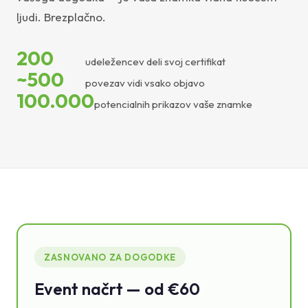
ljudi. Brezplačno.
200
udeležencev deli svoj certifikat
~500
povezav vidi vsako objavo
100.000
potencialnih prikazov vaše znamke
ZASNOVANO ZA DOGODKE
Event načrt — od €60