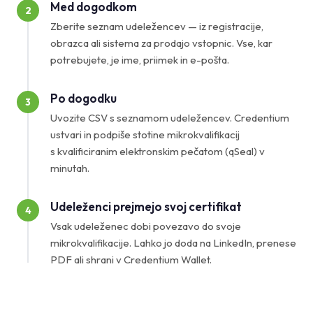
Med dogodkom
2
Zberite seznam udeležencev — iz registracije,
obrazca ali sistema za prodajo vstopnic. Vse, kar
potrebujete, je ime, priimek in e-pošta.
Po dogodku
3
Uvozite CSV s seznamom udeležencev. Credentium
ustvari in podpiše stotine mikrokvalifikacij
s kvalificiranim elektronskim pečatom (qSeal) v
minutah.
Udeleženci prejmejo svoj certifikat
4
Vsak udeleženec dobi povezavo do svoje
mikrokvalifikacije. Lahko jo doda na LinkedIn, prenese
PDF ali shrani v Credentium Wallet.