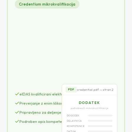
Credentium mikrokvalifikacija
credential.pdf
PDF
CERTIFIKAT
o udeležbi na konferenci
POTRJUJE, DA
Janez Novak
qSeal
credential.pdf — stran 2
PDF
eIDAS kvalificirani elektronski pečat (qSeal)
DODATEK
Preverjanje z enim klikom
podrobnosti mikrokvalifikacije
Pripravljeno za deljenje na LinkedInu
DOGODEK
Podroben opis kompetenc
DELAVNICA
KOMPETENCE
DATUM