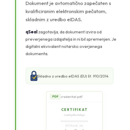
Dokument je avtomatično zapečaten s
kvalificiranim elektronskim pečatom,
skladnim z uredbo eIDAS.
qSeal
zagotavlja, da dokument izvira od
preverjenega izdajatelja in ni bil spremenjen. Je
digitalni ekvivalent notarsko overjenega
dokumenta.
Skladno z uredbo eIDAS (EU) št. 910/2014
credential.pdf
PDF
CERTIFIKAT
o zaključku tečaja
POTRJUJE, DA