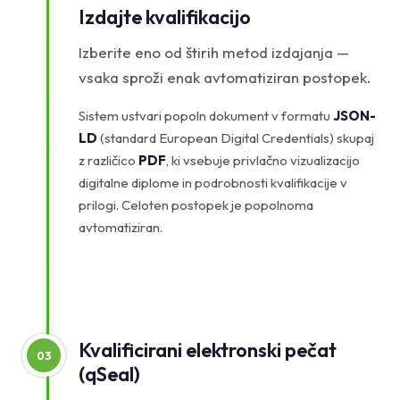
Izdajte kvalifikacijo
Izberite eno od štirih metod izdajanja —
vsaka sproži enak avtomatiziran postopek.
Sistem ustvari popoln dokument v formatu
JSON-
LD
(standard European Digital Credentials) skupaj
z različico
PDF
, ki vsebuje privlačno vizualizacijo
digitalne diplome in podrobnosti kvalifikacije v
prilogi. Celoten postopek je popolnoma
avtomatiziran.
Kvalificirani elektronski pečat
03
(qSeal)