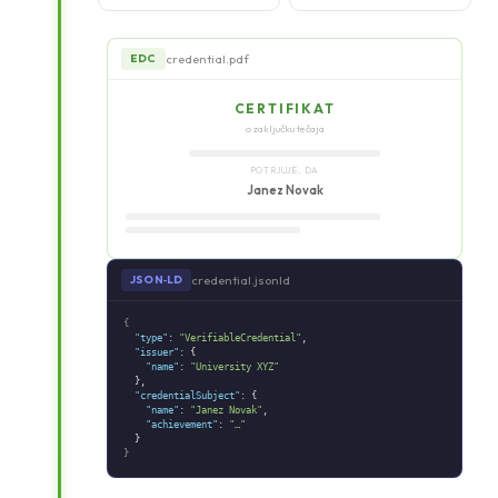
credential.pdf
EDC
CERTIFIKAT
o zaključku tečaja
POTRJUJE, DA
Janez Novak
credential.jsonld
JSON‑LD
{
"type"
:
"VerifiableCredential"
,
"issuer"
: {
"name"
:
"University XYZ"
},
"credentialSubject"
: {
"name"
:
"Janez Novak"
,
"achievement"
:
"…"
}
}