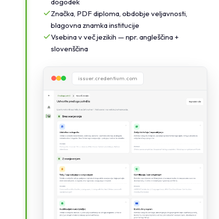
dogodek
Značka, PDF diploma, obdobje veljavnosti,
blagovna znamka institucije
Vsebina v več jezikih — npr. angleščina +
slovenščina
issuer.credentium.com