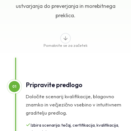
ustvarjanja do preverjanja in morebitnega
Baza znanja
preklica.
Podpora
Pomaknite se za začetek
Pripravite predlogo
01
Določite scenarij kvalifikacije, blagovno
znamko in večjezično vsebino v intuitivnem
graditelju predlog.
Izbira scenarija: tečaj, certifikacija, kvalifikacija,