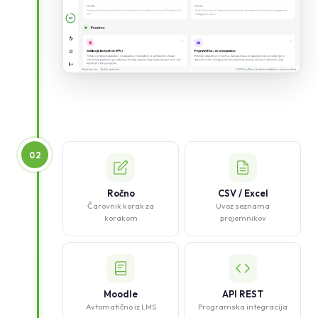
02
Ročno
CSV / Excel
Čarovnik korak za
Uvoz seznama
korakom
prejemnikov
Moodle
API REST
Avtomatično iz LMS
Programska integracija