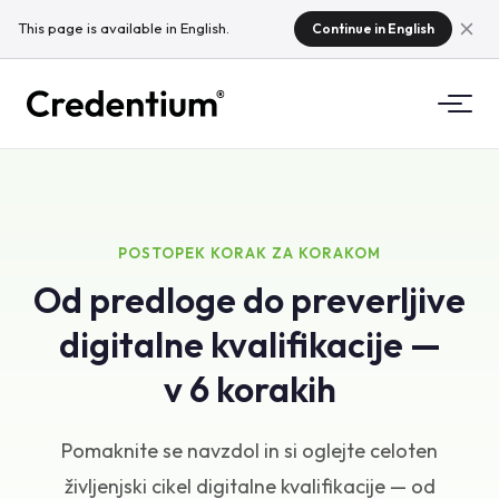
This page is available in English.
Continue in English
Funkcionalnosti
Kako deluje
Za univerze
POSTOPEK KORAK ZA KORAKOM
Od predloge do preverljive
Zakaj Credentium
Za podjetja za usposabljanje
digitalne kvalifikacije —
O CloudTeamu
Za organizatorje dogodkov
Kaj so mikrokvalifikacije?
v 6 korakih
Predpisi
Pomaknite se navzdol in si oglejte celoten
Standardi in integracije
življenjski cikel digitalne kvalifikacije — od