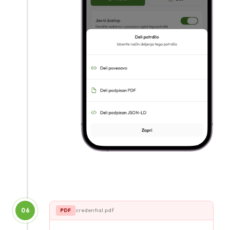
06
credential.pdf
PDF