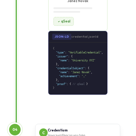
Janez Novak
qSeal
credential.jsonld
JSON‑LD
{
"type"
:
"VerifiableCredential"
,
"issuer"
: {
"name"
:
"University XYZ"
},
"credentialSubject"
: {
"name"
:
"Janez Novak"
,
"achievement"
:
"…"
},
"proof"
: {
// qSeal
}
}
04
Credentium
C
Nova kvalifikacija vas čaka