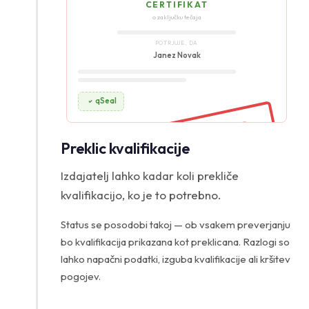
CERTIFIKAT
o zaključku tečaja
POTRJUJE, DA
Janez Novak
qSeal
PREKLICANO
Preklic kvalifikacije
Izdajatelj lahko kadar koli prekliče
kvalifikacijo, ko je to potrebno.
Status se posodobi takoj — ob vsakem preverjanju
bo kvalifikacija prikazana kot preklicana. Razlogi so
lahko napačni podatki, izguba kvalifikacije ali kršitev
pogojev.