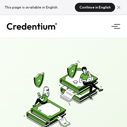
This page is available in English.
Continue in English
Funkcionalnosti
Kako deluje
Za univerze
Zakaj Credentium
Za podjetja za usposabljanje
O CloudTeamu
Za organizatorje dogodkov
Kaj so mikrokvalifikacije?
Predpisi
Standardi in integracije