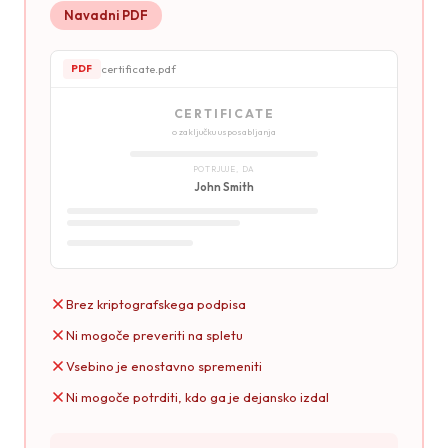
Navadni PDF
certificate.pdf
PDF
CERTIFICATE
o zaključku usposabljanja
POTRJUJE, DA
John Smith
Brez kriptografskega podpisa
Ni mogoče preveriti na spletu
Vsebino je enostavno spremeniti
Ni mogoče potrditi, kdo ga je dejansko izdal