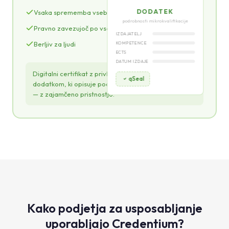
DODATEK
Vsaka sprememba vsebine se zazna
podrobnosti mikrokvalifikacije
Pravno zavezujoč po vsej EU
IZDAJATELJ
Berljiv za ljudi
KOMPETENCE
ECTS
DATUM IZDAJE
Digitalni certifikat z privlačno vizualno zasnovo in
qSeal
dodatkom, ki opisuje podrobnosti mikrokvalifikacije
— z zajamčeno pristnostjo.
Kako podjetja za usposabljanje
uporabljajo Credentium?