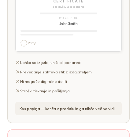
CERTIFICATE
o zaključku usposabljanja
POTRJUJE, DA
John Smith
stamp
Lahko se izgubi, uniči ali ponaredi
Preverjanje zahteva stik z izdajateljem
Ni mogoče digitalno deliti
Stroški tiskanja in pošiljanja
Kos papirja — konča v predalu in ga nihče več ne vidi.