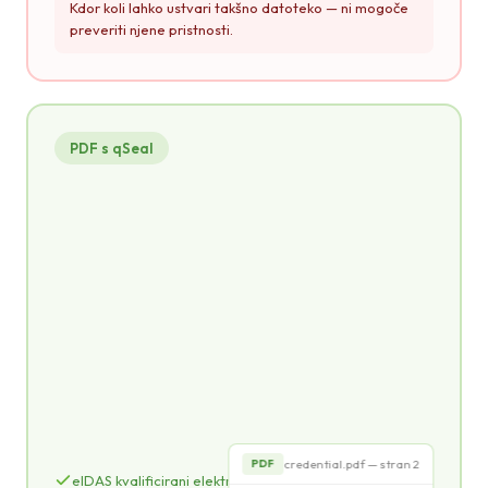
Kdor koli lahko ustvari takšno datoteko — ni mogoče
preveriti njene pristnosti.
PDF s qSeal
credential.pdf
PDF
CERTIFICATE
o zaključku usposabljanja
POTRJUJE, DA
John Smith
qSeal
credential.pdf — stran 2
PDF
eIDAS kvalificirani elektronski pečat