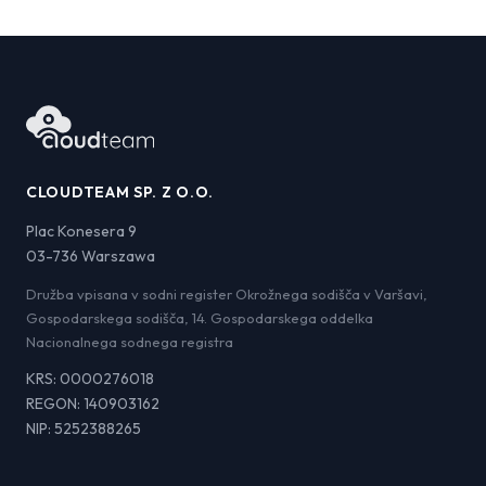
CLOUDTEAM SP. Z O.O.
Plac Konesera 9
03-736 Warszawa
Družba vpisana v sodni register Okrožnega sodišča v Varšavi,
Gospodarskega sodišča, 14. Gospodarskega oddelka
Nacionalnega sodnega registra
KRS: 0000276018
REGON: 140903162
NIP: 5252388265