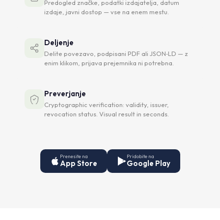
Predogled značke, podatki izdajatelja, datum
izdaje, javni dostop — vse na enem mestu.
Deljenje
Delite povezavo, podpisani PDF ali JSON‑LD — z
enim klikom, prijava prejemnika ni potrebna.
Preverjanje
Cryptographic verification: validity, issuer,
revocation status. Visual result in seconds.
Prenesite na
Pridobite na
App Store
Google Play