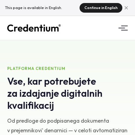
This page is available in English.
Continue in English
Funkcionalnosti
Kako deluje
Za univerze
PLATFORMA CREDENTIUM
Vse, kar potrebujete
Zakaj Credentium
Za podjetja za usposabljanje
za izdajanje digitalnih
O CloudTeamu
Za organizatorje dogodkov
Kaj so mikrokvalifikacije?
kvalifikacij
Predpisi
Od predloge do podpisanega dokumenta
Standardi in integracije
v prejemnikovi' denarnici — v celoti avtomatiziran