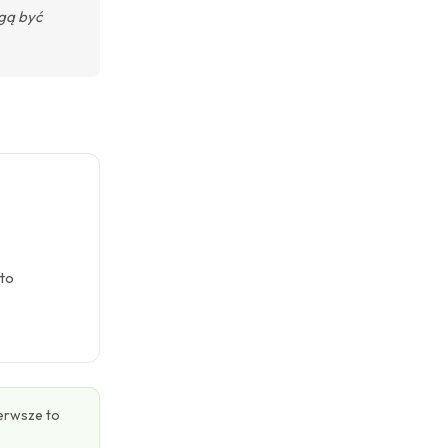
ogą być
 to
erwsze to