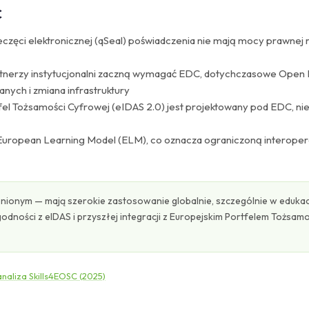
C
eczęci elektronicznej (qSeal) poświadczenia nie mają mocy prawne
partnerzy instytucjonalni zaczną wymagać EDC, dotychczasowe Open
nych i zmiana infrastruktury
fel Tożsamości Cyfrowej (eIDAS 2.0) jest projektowany pod EDC, n
uropean Learning Model (ELM), co oznacza ograniczoną interoper
nionym — mają szerokie zastosowanie globalnie, szczególnie w edukac
godności z eIDAS i przyszłej integracji z Europejskim Portfelem Tożsamo
aliza Skills4EOSC (2025)