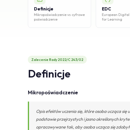
Definicje
EDC
Mikro­poświadczenie vs cyfrowe
European Digital
poświadczenie
for Learning
Zalecenie Rady 2022/C 243/02
Definicje
Mikropoświadczenie
Opis efektów uczenia się, które osoba ucząca się 
podstawie przejrzystych i jasno określonych kry
opracowywane tak, aby osoba ucząca się zdobyła