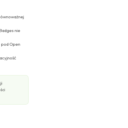
j równoważnej
 Badges nie
ie pod Open
acyjność
ji
ści