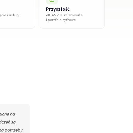
Przyszłość
ęcie i usługi
eIDAS 2.0, mObywatel
i portfele cyfrowe
nione na
dczeń są
na potrzeby