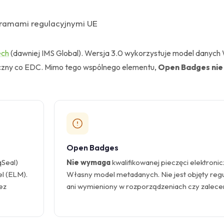
 ramami regulacyjnymi UE
ech
(dawniej IMS Global). Wersja 3.0 wykorzystuje model danyc
niczny co EDC. Mimo tego wspólnego elementu,
Open Badges nie
Open Badges
qSeal)
Nie wymaga
kwalifikowanej pieczęci elektronic
l (ELM).
Własny model metadanych. Nie jest objęty reg
ez
ani wymieniony w rozporządzeniach czy zalece