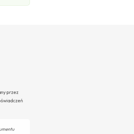
any przez
poświadczeń
kumentu