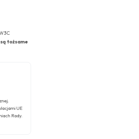
h W3C
 są tożsame
znej.
ulacjami UE
niach Rady.