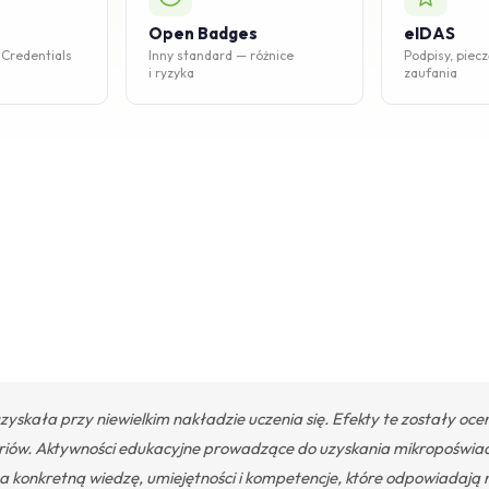
Open Badges
eIDAS
 Credentials
Inny standard — różnice
Podpisy, piecz
i ryzyka
zaufania
uzyskała przy niewielkim nakładzie uczenia się. Efekty te zostały oce
teriów. Aktywności edukacyjne prowadzące do uzyskania mikropoświa
 konkretną wiedzę, umiejętności i kompetencje, które odpowiadają 