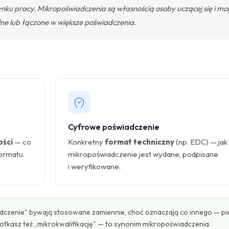
rynku pracy. Mikropoświadczenia są własnością osoby uczącej się i m
ne lub łączone w większe poświadczenia.
Cyfrowe poświadczenie
ości
— co
Konkretny
format techniczny
(np. EDC) — jak
formatu.
mikropoświadczenie jest wydane, podpisane
i weryfikowane.
dczenie" bywają stosowane zamiennie, choć oznaczają co innego — pi
potkasz też „mikrokwalifikację" — to synonim mikropoświadczenia.