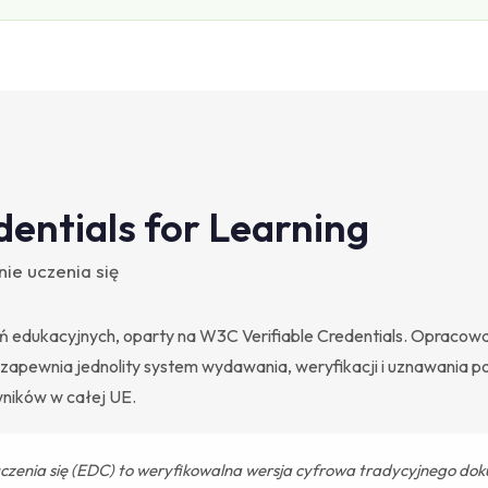
dentials for Learning
ie uczenia się
ń edukacyjnych, oparty na W3C Verifiable Credentials. Opracow
, zapewnia jednolity system wydawania, weryfikacji i uznawania 
wników w całej UE.
uczenia się (EDC) to weryfikowalna wersja cyfrowa tradycyjnego do