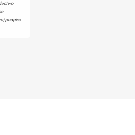
adectwo
ne
zaj podpisu