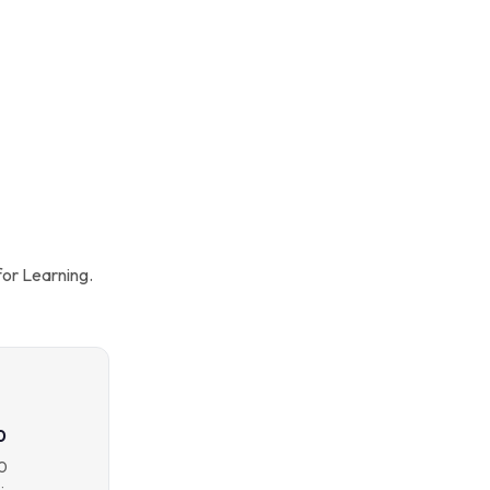
for Learning.
0
.0