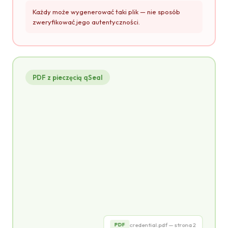
Każdy może wygenerować taki plik — nie sposób
zweryfikować jego autentyczności.
PDF z pieczęcią qSeal
credential.pdf
PDF
CERTYFIKAT
ukończenia szkolenia
POTWIERDZA, ŻE
Jan Kowalski
Pieczęć qSeal
credential.pdf — strona 2
PDF