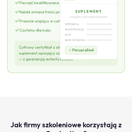
Pieczęć kwalifikowana eIDAS
SUPLEMENT
Każda zmiana treści jest wykrywana
szczegóły mikropoświadczenia
Prawnie wiążący w całej UE
WYSTAWCA
Czytelny dla ludzi
KOMPETENCJE
ECTS
DATA WYDANIA
Cyfrowy certyfikat z atrakcyjną wizualizacją oraz
Pieczęć qSeal
suplement opisujący szczegóły mikropoświadczenia
— z gwarancją autentyczności.
Jak firmy szkoleniowe korzystają z