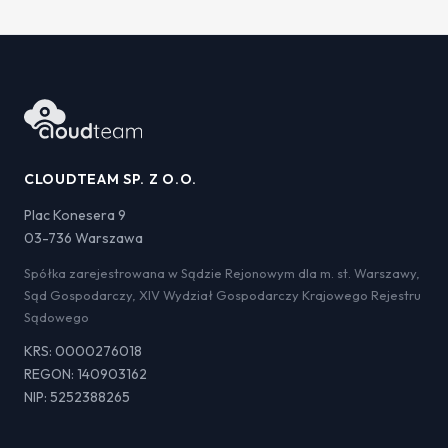
CLOUDTEAM SP. Z O.O.
Plac Konesera 9
03-736 Warszawa
Spółka zarejestrowana w Sądzie Rejonowym dla m. st. Warszawy,
Sąd Gospodarczy, XIV Wydział Gospodarczy Krajowego Rejestru
Sądowego
KRS: 0000276018
REGON: 140903162
NIP: 5252388265