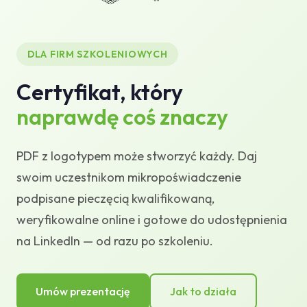
USOS Credentium Connector
Baza wiedzy
DLA FIRM SZKOLENIOWYCH
Certyfikat, który
Wsparcie
naprawdę coś znaczy
PDF z logotypem może stworzyć każdy. Daj
swoim uczestnikom mikropoświadczenie
podpisane pieczęcią kwalifikowaną,
weryfikowalne online i gotowe do udostępnienia
na LinkedIn — od razu po szkoleniu.
Umów prezentację
Jak to działa