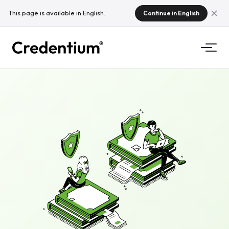
This page is available in English.
Continue in English
Funkcje
Jak to działa
Dla Uczelni
Dlaczego Credentium
Dla firm szkoleniowych
O CloudTeam
Dla firm eventowych
Czym są mikropoświadczenia
Regulacje
Standardy i integracje