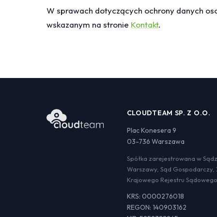
W sprawach dotyczących ochrony danych oso
wskazanym na stronie
Kontakt
.
CLOUDTEAM SP. Z O.O.
Plac Konesera 9
03-736 Warszawa
Spółka zarejestrowana w Sądzi
Warszawy, Sąd Gospodarczy, 
Krajowego Rejestru Sądoweg
KRS: 0000276018
REGON: 140903162