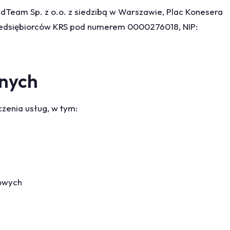
dTeam Sp. z o.o. z siedzibą w Warszawie, Plac Konesera
zedsiębiorców KRS pod numerem 0000276018, NIP:
anych
zenia usług, w tym:
owych