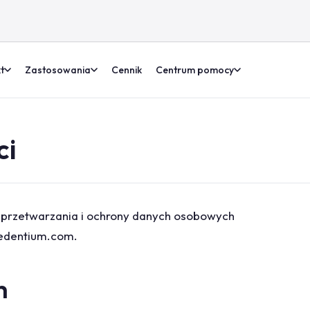
t
Zastosowania
Cennik
Centrum pomocy
ci
dy przetwarzania i ochrony danych osobowych
redentium.com.
h