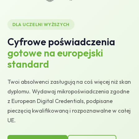
USOS Credentium Connector
Baza wiedzy
DLA UCZELNI WYŻSZYCH
Cyfrowe poświadczenia
Wsparcie
gotowe na europejski
standard
Twoi absolwenci zasługują na coś więcej niż skan
dyplomu. Wydawaj mikropoświadczenia zgodne
z European Digital Credentials, podpisane
pieczęcią kwalifikowaną i rozpoznawalne w całej
UE.