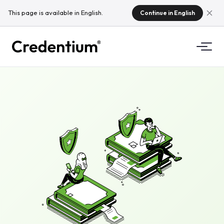
This page is available in English.
Continue in English
Funkcje
Jak to działa
Dla Uczelni
Dlaczego Credentium
Dla firm szkoleniowych
O CloudTeam
Dla firm eventowych
Czym są mikropoświadczenia
Regulacje
Standardy i integracje