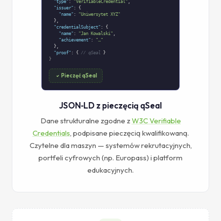
"type"
:
"VerifiableCredential"
,
"issuer"
: {
"name"
:
"Uniwersytet XYZ"
},
"credentialSubject"
: {
"name"
:
"Jan Kowalski"
,
"achievement"
:
"…"
},
"proof"
: {
// qSeal
}
}
Pieczęć qSeal
JSON‑LD z pieczęcią qSeal
Dane strukturalne zgodne z
W3C Verifiable
Credentials
, podpisane pieczęcią kwalifikowaną.
Czytelne dla maszyn — systemów rekrutacyjnych,
portfeli cyfrowych (np. Europass) i platform
edukacyjnych.