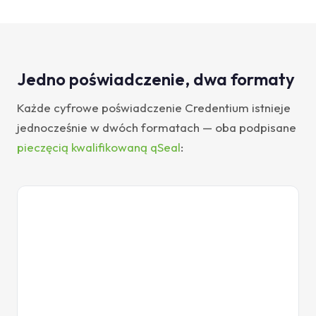
Jedno poświadczenie, dwa formaty
Każde cyfrowe poświadczenie Credentium istnieje
jednocześnie w dwóch formatach — oba podpisane
pieczęcią kwalifikowaną qSeal
:
credential.pdf
PDF
CERTYFIKAT
ukończenia szkolenia
POTWIERDZA, ŻE
Jan Kowalski