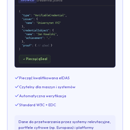
credential.jsonld
JSON‑LD
{
"type"
:
"VerifiableCredential"
,
"issuer"
: {
"name"
:
"Uniwersytet XYZ"
},
"credentialSubject"
: {
"name"
:
"Jan Kowalski"
,
"achievement"
:
"…"
},
"proof"
: {
// qSeal
}
}
Pieczęć qSeal
Pieczęć kwalifikowana eIDAS
Czytelny dla maszyn i systemów
Automatyczna weryfikacja
Standard W3C + EDC
Dane do przetwarzania przez systemy rekrutacyjne,
portfele cyfrowe (np. Europass) i platformy