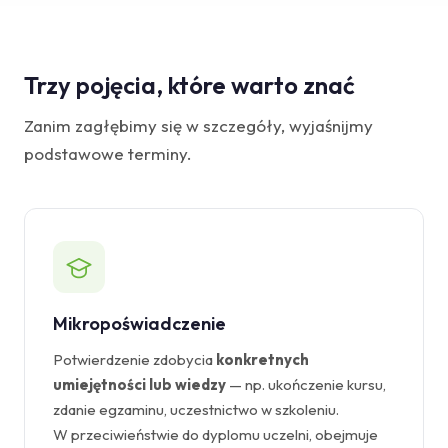
USOS Credentium Connector
Baza wiedzy
Trzy pojęcia, które warto znać
Wsparcie
Zanim zagłębimy się w szczegóły, wyjaśnijmy
podstawowe terminy.
Mikropoświadczenie
Potwierdzenie zdobycia
konkretnych
umiejętności lub wiedzy
— np. ukończenie kursu,
zdanie egzaminu, uczestnictwo w szkoleniu.
W przeciwieństwie do dyplomu uczelni, obejmuje