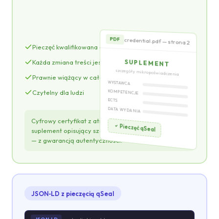
Pieczęć qSeal
credential.pdf — strona 2
PDF
Pieczęć kwalifikowana eIDAS
SUPLEMENT
Każda zmiana treści jest wykrywana
szczegóły mikropoświadczenia
Prawnie wiążący w całej UE
WYSTAWCA
Czytelny dla ludzi
KOMPETENCJE
ECTS
DATA WYDANIA
Cyfrowy certyfikat z atrakcyjną wizualizacją oraz
Pieczęć qSeal
suplement opisujący szczegóły mikropoświadczenia
— z gwarancją autentyczności.
JSON‑LD z pieczęcią qSeal