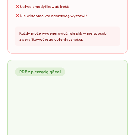
Łatwo zmodyfikować treść
Nie wiadomo kto naprawdę wystawił
Każdy może wygenerować taki plik — nie sposób
zweryfikować jego autentyczności.
PDF z pieczęcią qSeal
credential.pdf
PDF
CERTYFIKAT
ukończenia szkolenia
POTWIERDZA, ŻE
Jan Kowalski