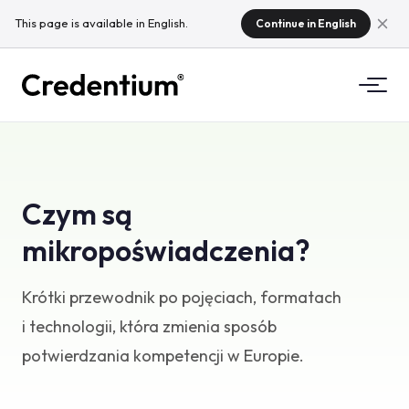
This page is available in English.
Continue in English
Funkcje
Jak to działa
Dla Uczelni
Czym są
Dlaczego Credentium
mikropoświadczenia?
Dla firm szkoleniowych
O CloudTeam
Dla firm eventowych
Krótki przewodnik po pojęciach, formatach
Czym są mikropoświadczenia
i technologii, która zmienia sposób
Regulacje
potwierdzania kompetencji w Europie.
Standardy i integracje