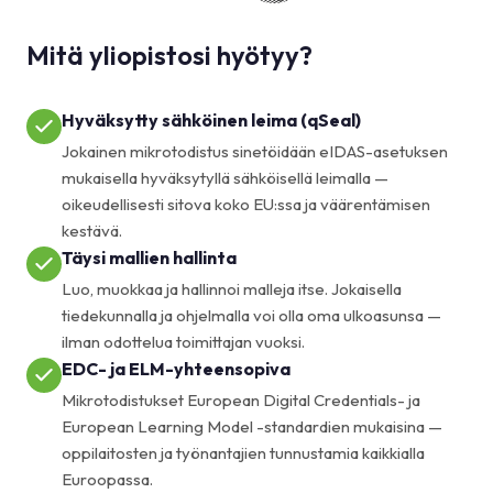
Mitä yliopistosi hyötyy?
Hyväksytty sähköinen leima (qSeal)
Jokainen mikrotodistus sinetöidään eIDAS-asetuksen
mukaisella hyväksytyllä sähköisellä leimalla —
oikeudellisesti sitova koko EU:ssa ja väärentämisen
kestävä.
Täysi mallien hallinta
Luo, muokkaa ja hallinnoi malleja itse. Jokaisella
tiedekunnalla ja ohjelmalla voi olla oma ulkoasunsa —
ilman odottelua toimittajan vuoksi.
EDC- ja ELM-yhteensopiva
Mikrotodistukset European Digital Credentials- ja
European Learning Model -standardien mukaisina —
oppilaitosten ja työnantajien tunnustamia kaikkialla
Euroopassa.