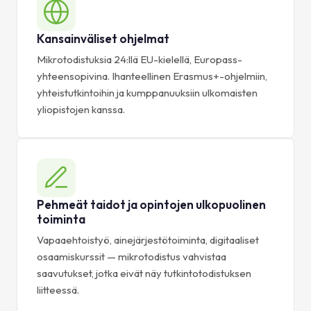
Kansainväliset ohjelmat
Mikrotodistuksia 24:llä EU-kielellä, Europass-
yhteensopivina. Ihanteellinen Erasmus+-ohjelmiin,
yhteistutkintoihin ja kumppanuuksiin ulkomaisten
yliopistojen kanssa.
Pehmeät taidot ja opintojen ulkopuolinen
toiminta
Vapaaehtoistyö, ainejärjestötoiminta, digitaaliset
osaamiskurssit — mikrotodistus vahvistaa
saavutukset, jotka eivät näy tutkintotodistuksen
liitteessä.