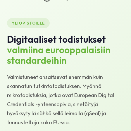
Tietopankki
Tuki
YLIOPISTOILLE
Digitaaliset todistukset
valmiina eurooppalaisiin
standardeihin
Valmistuneet ansaitsevat enemmän kuin
skannatun tutkintotodistuksen. Myönnä
mikrotodistuksia, jotka ovat European Digital
Credentials -yhteensopivia, sinetöityjä
hyväksytyllä sähköisellä leimalla (qSeal) ja
tunnustettuja koko EU:ssa.