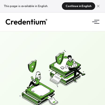
This page is available in English.
Continue in English
Ominaisuudet
Miten se toimii
Yliopistoille
Miksi Credentium
Koulutusyrityksille
Tietoa CloudTeamista
Tapahtumayrityksille
Mitä ovat mikrotodistukset?
Säädökset
Standardit ja integraatiot