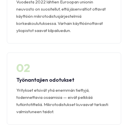
Vuodesta 2022 lähtien Euroopan unionin
neuvosto on suositellut, että jäsenvaltiot ottavat
käyttöön mikrotodistusjärjestelmiä
korkeakoulutuksessa. Varhain käyttöönottavat
yliopistot saavat kilpailuedun.
02
Työnantajien odotukset
Yritykset etsivät yhä enemmän tiettyjä,
todennettavia osaamisia — eivät pelkkää
tutkintotitteliä. Mikrotodistukset kuvaavat tarkasti
valmistuneen taidot.