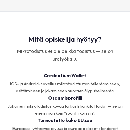
Mitä opiskelija hyötyy?
Mikrotodistus ei ole pelkkä todistus — se on
uratyökalu.
Credentium Wallet
iOS- ja Android-sovellus mikrotodistusten tallentamiseen,
esittämiseen ja jakamiseen suoraan älypuhelimesta.
Osaamisprofiili
Jokainen mikrotodistus kuvaa tarkasti hankitut taidot — se on
enemmän kuin "suoritti kurssin".
Tunnustettu koko EU:ssa
Europass-yhteensopivuus ja eurooppalaiset standardit