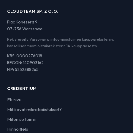
CLOUDTEAM SP. Z O.O.
Plac Konesera 9
03-736 Warszawa
Rekisteröity Varsovan piirituomioistuimen kaupparekisteriin,
kansallisen tuomioistuinrekisterin 14. kauppaosasto
KRS: 0000276018
REGON: 140903162
NIP: 5252388265
CREDENTIUM
Etusivu
Mitä ovat mikrotodistukset?
Miten se toimii
Hinnoittelu