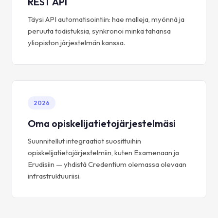
REST API
Täysi API automatisointiin: hae malleja, myönnä ja
peruuta todistuksia, synkronoi minkä tahansa
yliopiston järjestelmän kanssa.
2026
Oma opiskelijatietojärjestelmäsi
Suunnitellut integraatiot suosittuihin
opiskelijatietojärjestelmiin, kuten Examenaan ja
Erudisiin — yhdistä Credentium olemassa olevaan
infrastruktuuriisi.