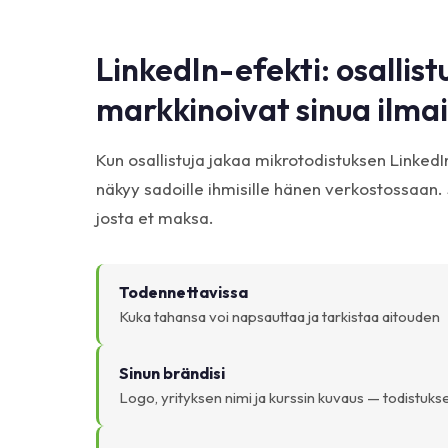
LinkedIn-efekti: osallist
markkinoivat sinua ilmai
Kun osallistuja jakaa mikrotodistuksen LinkedI
näkyy sadoille ihmisille hänen verkostossaan. 
josta et maksa.
Todennettavissa
Kuka tahansa voi napsauttaa ja tarkistaa aitouden
Sinun brändisi
Logo, yrityksen nimi ja kurssin kuvaus — todistuks