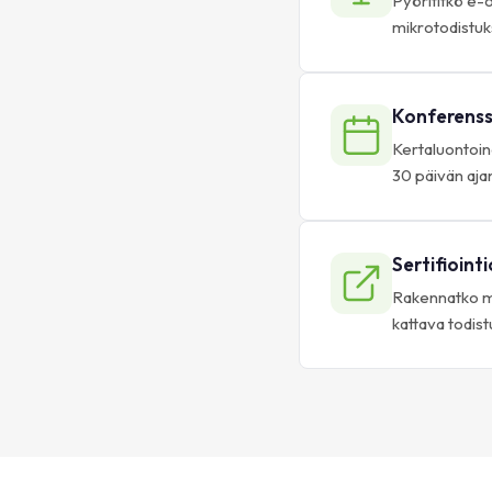
Pyörititkö e-
mikrotodistuk
Konferenss
Kertaluontoin
30 päivän ajan
Sertifioint
Rakennatko mo
kattava todist