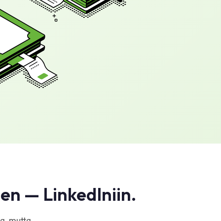
en — LinkedIniin.
oa, mutta