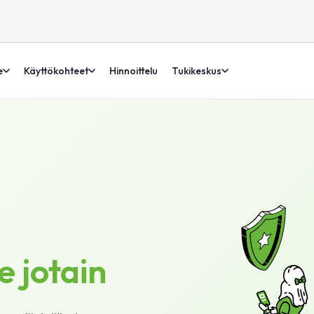
e
Käyttökohteet
Hinnoittelu
Tukikeskus
e jotain