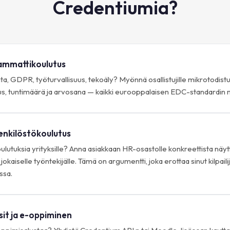
Credentiumia?
 ammattikoulutus
nta, GDPR, työturvallisuus, tekoäly? Myönnä osallistujille mikrotodistu
, tuntimäärä ja arvosana — kaikki eurooppalaisen EDC-standardin m
enkilöstökoulutus
oulutuksia yrityksille? Anna asiakkaan HR-osastolle konkreettista nä
jokaiselle työntekijälle. Tämä on argumentti, joka erottaa sinut kilpaili
ssa.
it ja e-oppiminen