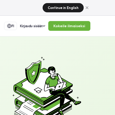
Continue in English
Kokeile ilmaiseksi
FI
Kirjaudu sisään