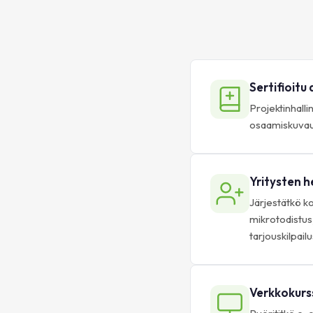
Sertifioitu
Projektinhalli
osaamiskuvaus
Yritysten h
Järjestätkö k
mikrotodistus 
tarjouskilpailu
Verkkokurss