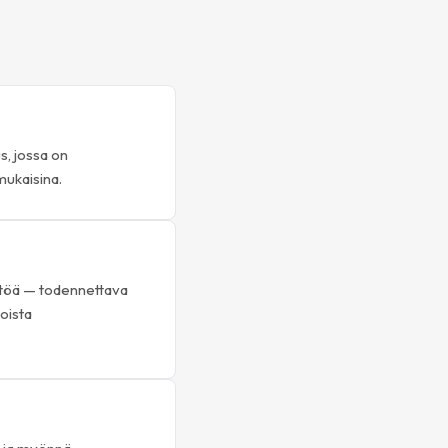
s, jossa on
ukaisina.
yttöä — todennettava
joista