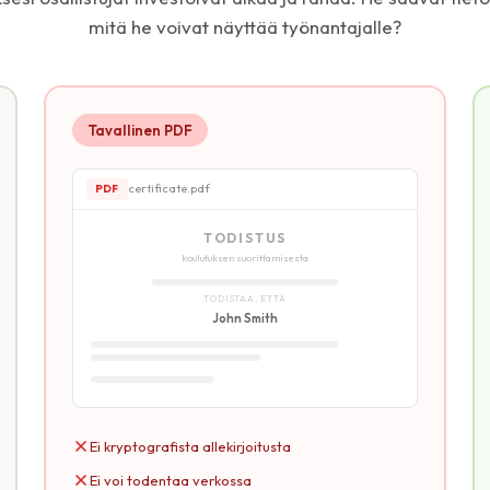
mitä he voivat näyttää työnantajalle?
Tavallinen PDF
certificate.pdf
PDF
TODISTUS
koulutuksen suorittamisesta
TODISTAA, ETTÄ
John Smith
Ei kryptografista allekirjoitusta
Ei voi todentaa verkossa