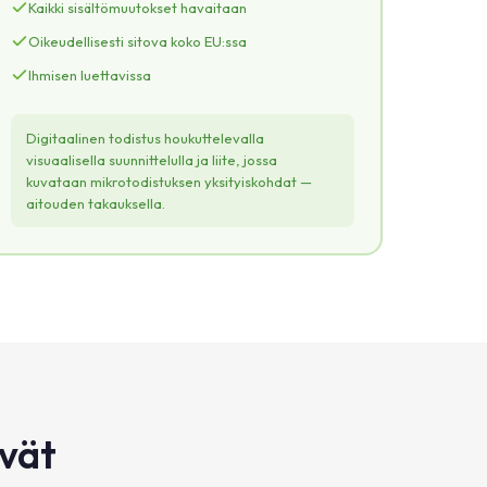
LIITE
Kaikki sisältömuutokset havaitaan
mikrotodistuksen yksityiskohdat
Oikeudellisesti sitova koko EU:ssa
MYÖNTÄJÄ
Ihmisen luettavissa
OSAAMISET
ECTS
MYÖNTÄMISPÄIVÄ
Digitaalinen todistus houkuttelevalla
qSeal
visuaalisella suunnittelulla ja liite, jossa
kuvataan mikrotodistuksen yksityiskohdat —
aitouden takauksella.
ävät