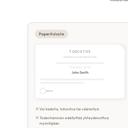
Paperituloste
TODISTUS
koulutuksen suorittamisesta
TODISTAA, ETTÄ
John Smith
leima
Voi kadota, tuhoutua tai väärentyä
Todentaminen edellyttää yhteydenottoa
myöntäjään