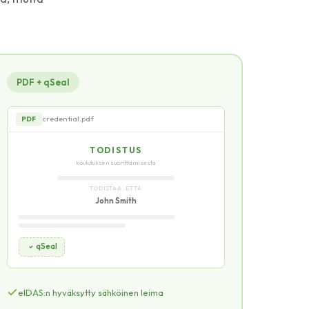
PDF + qSeal
credential.pdf
PDF
TODISTUS
koulutuksen suorittamisesta
TODISTAA, ETTÄ
John Smith
qSeal
credential.pdf — sivu 2
PDF
eIDAS:n hyväksytty sähköinen leima