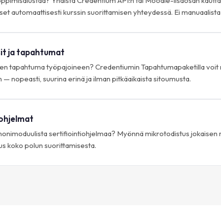
oppimisalustaa? Yhdistä Credentium API:n tai Moodle-lisäosan kautt
set automaattisesti kurssin suorittamisen yhteydessä. Ei manuaalista
it ja tapahtumat
en tapahtuma työpajoineen? Credentiumin Tapahtumapaketilla voit 
 — nopeasti, suurina erinä ja ilman pitkäaikaista sitoumusta.
iohjelmat
nimoduulista sertifiointiohjelmaa? Myönnä mikrotodistus jokaisen m
us koko polun suorittamisesta.