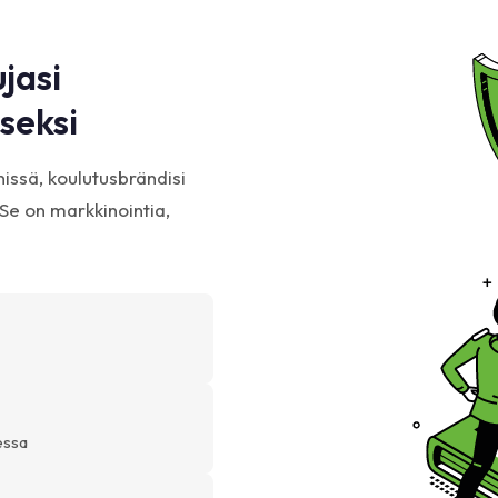
ujasi
seksi
nissä, koulutusbrändisi
Se on markkinointia,
essa