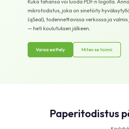
Kuka tahansa voi luoda PDF:n logolla. Anna o
mikrotodistus, joka on sinetöity hyväksytyll
(qSeal), todennettavissa verkossa ja valmis 
— heti koulutuksen jälkeen.
Varaa esittely
Miten se toimii
Paperitodistus p
Koulutuk