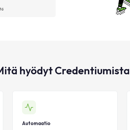
tä
Mitä hyödyt Credentiumista
Automaatio