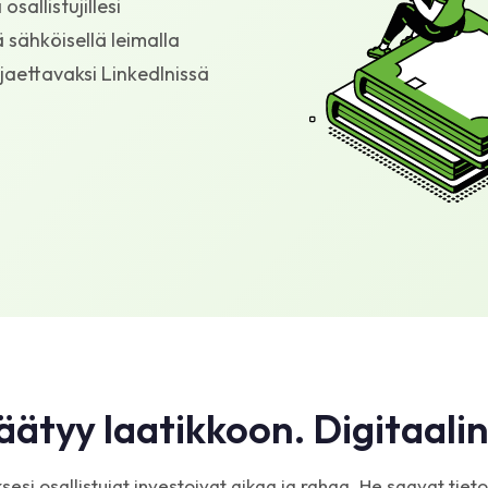
sallistujillesi
ä sähköisellä leimalla
jaettavaksi LinkedInissä
äätyy laatikkoon. Digitaalin
sesi osallistujat investoivat aikaa ja rahaa. He saavat tiet