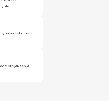
a ja myönnä
 työtä.
myöntää todistuksia
oduulin jälkeen ja