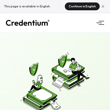
This page is available in English.
Continue in English
Ominaisuudet
Miten se toimii
Yliopistoille
Miksi Credentium
Koulutusyrityksille
Tietoa CloudTeamista
Tapahtumayrityksille
Mitä ovat mikrotodistukset?
Säädökset
Standardit ja integraatiot