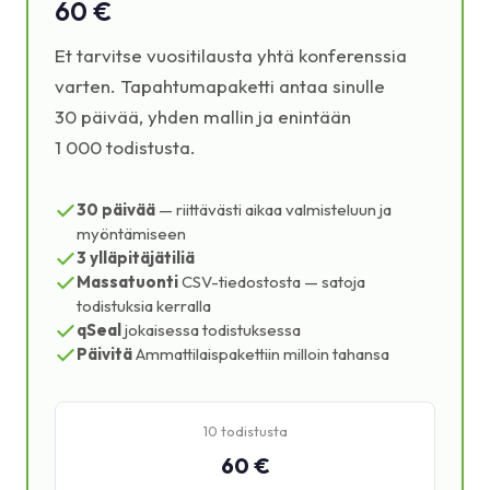
60 €
Et tarvitse vuositilausta yhtä konferenssia
varten. Tapahtumapaketti antaa sinulle
30 päivää, yhden mallin ja enintään
1 000 todistusta.
30 päivää
— riittävästi aikaa valmisteluun ja
myöntämiseen
3 ylläpitäjä­tiliä
Massatuonti
CSV-tiedostosta — satoja
todistuksia kerralla
qSeal
jokaisessa todistuksessa
Päivitä
Ammattilaispakettiin milloin tahansa
10 todistusta
60 €