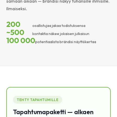
samaan aikaan — brändisi näkyy tuhansille ihmisille.
Ilmaiseksi.
200
osallistujaa jakaa todistuksensa
~500
kontaktia näkee jokaisen julkaisun
100 000
potentiaalista brändisi näyttökertaa
TEHTY TAPAHTUMILLE
Tapahtumapaketti — alkaen