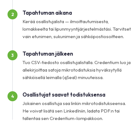
Tapahtuman aikana
2
Kerää osallistujalista — ilmoittautumisesta,
lomakkeelta tai lipunmyyntijärjestelmästäsi. Tarvitset
vain etunimen, sukunimen ja sähköpostiosoitteen.
Tapahtuman jälkeen
3
Tuo CSV-tiedosto osallistujalistalla. Credentium luo ja
allekirjoittaa satoja mikrotodistuksia hyväksytyllä
sähköisellä leimalla (qSeal) minuuteissa.
Osallistujat saavat todistuksensa
4
Jokainen osallistuja saa linkin mikrotodistukseensa.
He voivat lisätä sen LinkedIniin, ladata PDF:n tai
tallentaa sen Credentium-lompakkoon.