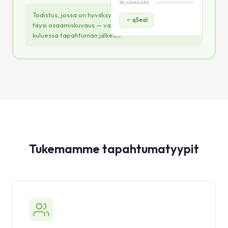
PÄIVÄMÄÄRÄ
Todistus, jossa on hyväksytty sähköinen leima, liite ja
qSeal
täysi osaamiskuvaus — valmis jaettavaksi minuuttien
kuluessa tapahtuman jälkeen.
Tukemamme tapahtumatyypit