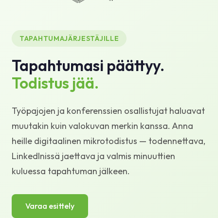
Tietopankki
Tuki
TAPAHTUMAJÄRJESTÄJILLE
Tapahtumasi päättyy.
Todistus jää.
Työpajojen ja konferenssien osallistujat haluavat
muutakin kuin valokuvan merkin kanssa. Anna
heille digitaalinen mikrotodistus — todennettava,
LinkedInissä jaettava ja valmis minuuttien
kuluessa tapahtuman jälkeen.
Varaa esittely