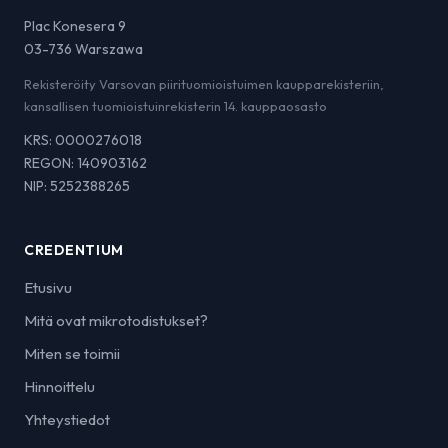
Plac Konesera 9
03-736 Warszawa
Rekisteröity Varsovan piirituomioistuimen kaupparekisteriin,
kansallisen tuomioistuinrekisterin 14. kauppaosasto
KRS: 0000276018
REGON: 140903162
NIP: 5252388265
CREDENTIUM
Etusivu
Mitä ovat mikrotodistukset?
Miten se toimii
Hinnoittelu
Yhteystiedot