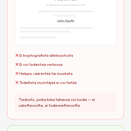
konferenssiin osallistumisesta
TODISTAA, ETTÄ
John Smith
Ei kryptografista allekirjoitusta
Ei voi todentaa verkossa
Helppo väärentää tai muokata
Todellista myöntäjää ei voi tietää
Tiedosto, jonka kuka tahansa voi luoda — ei
uskottavuutta, ei todennettavuutta.