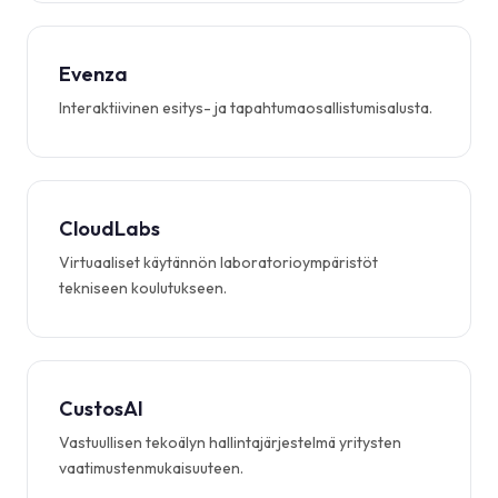
Evenza
Interaktiivinen esitys- ja tapahtumaosallistumisalusta.
CloudLabs
Virtuaaliset käytännön laboratorioympäristöt
tekniseen koulutukseen.
CustosAI
Vastuullisen tekoälyn hallintajärjestelmä yritysten
vaatimustenmukaisuuteen.