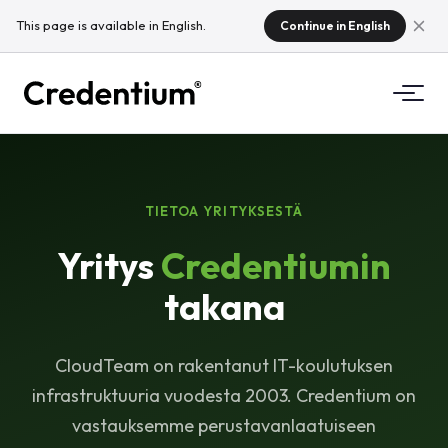
This page is available in English.
Continue in English
Ominaisuudet
Miten se toimii
TIETOA YRITYKSESTÄ
Yliopistoille
Yritys
Credentiumin
Miksi Credentium
Koulutusyrityksille
takana
Tietoa CloudTeamista
Tapahtumayrityksille
Mitä ovat mikrotodistukset?
CloudTeam on rakentanut IT-koulutuksen
Säädökset
infrastruktuuria vuodesta 2003. Credentium on
vastauksemme perustavanlaatuiseen
Standardit ja integraatiot