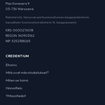
Plac Konesera 9
03-736 Warszawa
Rekisteröity Varsovan piirituomioistuimen kaupparekisteriin,
kansallisen tuomioistuinrekisterin 14. kauppaosasto
KRS: 0000276018
REGON: 140903162
NIP: 5252388265
CREDENTIUM
Etusivu
Mitä ovat mikrotodistukset?
Miten se toimii
Hinnoittelu
Yhteystiedot