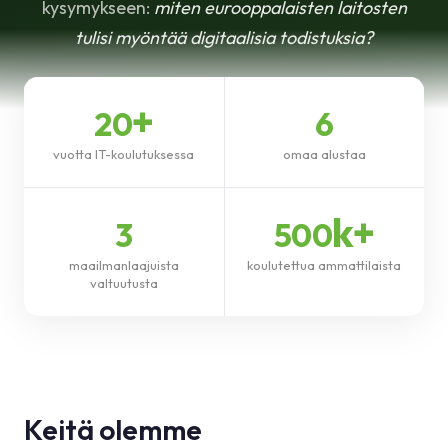
kysymykseen:
miten eurooppalaisten laitosten
Tietopankki
tulisi myöntää digitaalisia todistuksia?
Tuki
+
20
6
vuotta IT-koulutuksessa
omaa alustaa
k+
3
500
maailmanlaajuista
koulutettua ammattilaista
valtuutusta
Keitä olemme