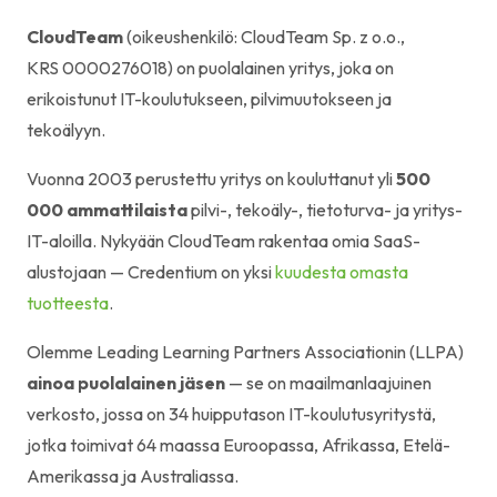
CloudTeam
(oikeushenkilö: CloudTeam Sp. z o.o.,
KRS 0000276018) on puolalainen yritys, joka on
erikoistunut IT-koulutukseen, pilvimuutokseen ja
tekoälyyn.
Vuonna 2003 perustettu yritys on kouluttanut yli
500
000 ammattilaista
pilvi-, tekoäly-, tietoturva- ja yritys-
IT-aloilla. Nykyään CloudTeam rakentaa omia SaaS-
alustojaan — Credentium on yksi
kuudesta omasta
tuotteesta
.
Olemme Leading Learning Partners Associationin (LLPA)
ainoa puolalainen jäsen
— se on maailmanlaajuinen
verkosto, jossa on 34 huipputason IT-koulutusyritystä,
jotka toimivat 64 maassa Euroopassa, Afrikassa, Etelä-
Amerikassa ja Australiassa.