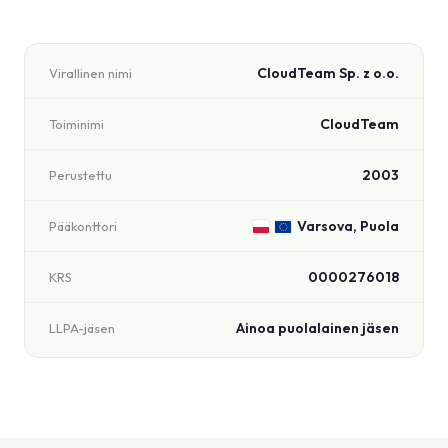
CloudTeam Sp. z o.o.
Virallinen nimi
CloudTeam
Toiminimi
2003
Perustettu
Varsova, Puola
Pääkonttori
0000276018
KRS
Ainoa puolalainen jäsen
LLPA-jäsen