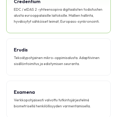
Credentium
EDC / eIDAS 2 -yhteensopiva digitaalisten todistusten
alusta eurooppalaisille laitoksille. Mallien hallinta,
hyväksytyt sähköiset leimat, Europass-synkronointi.
Erudis
Tekoälypohjainen mikro-oppimisalusta. Adaptiivinen
sisällöntoimitus ja edistymisen seuranta.
Examena
Verkkopohjaisesti valvottu tutkintojärjestelmä
biometrisellä henkilöllisyyden varmentamisella.