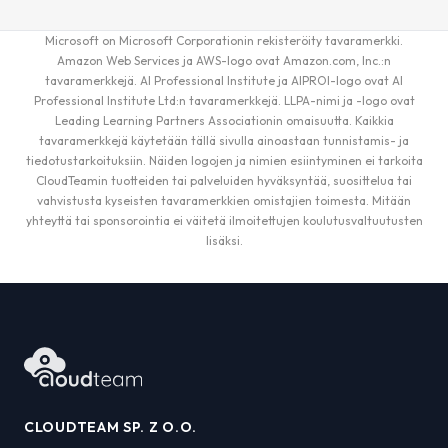
Microsoft on Microsoft Corporationin rekisteröity tavaramerkki.
Amazon Web Services ja AWS-logo ovat Amazon.com, Inc.:n
tavaramerkkejä. AI Professional Institute ja AIPROI-logo ovat AI
Professional Institute Ltd:n tavaramerkkejä. LLPA-nimi ja -logo ovat
Leading Learning Partners Associationin omaisuutta. Kaikkia
tavaramerkkejä käytetään tällä sivulla ainoastaan tunnistamis- ja
tiedotustarkoituksiin. Näiden logojen ja nimien esiintyminen ei tarkoita
CloudTeamin tuotteiden tai palveluiden hyväksyntää, suosittelua tai
vahvistusta kyseisten tavaramerkkien omistajien toimesta. Mitään
yhteyttä tai sponsorointia ei väitetä ilmoitettujen koulutusvaltuutusten
lisäksi.
CLOUDTEAM SP. Z O.O.