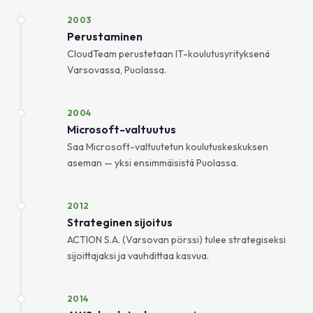
2003
Perustaminen
CloudTeam perustetaan IT-koulutusyrityksenä
Varsovassa, Puolassa.
2004
Microsoft-valtuutus
Saa Microsoft-valtuutetun koulutuskeskuksen
aseman — yksi ensimmäisistä Puolassa.
2012
Strateginen sijoitus
ACTION S.A. (Varsovan pörssi) tulee strategiseksi
sijoittajaksi ja vauhdittaa kasvua.
2014