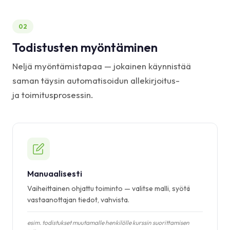
02
Todistusten myöntäminen
Neljä myöntämistapaa — jokainen käynnistää
saman täysin automatisoidun allekirjoitus-
ja toimitusprosessin.
Manuaalisesti
Vaiheittainen ohjattu toiminto — valitse malli, syötä
vastaanottajan tiedot, vahvista.
esim. todistukset muutamalle henkilölle kurssin suorittamisen