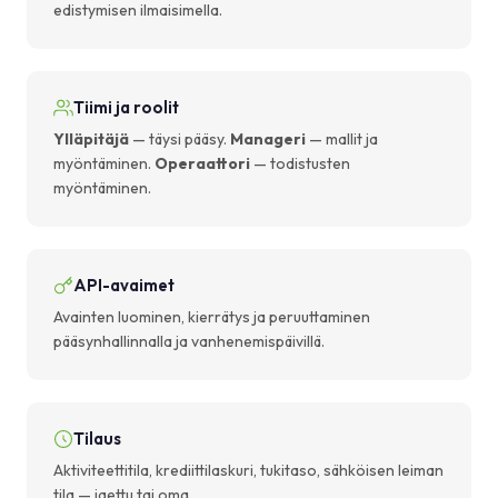
edistymisen ilmaisimella.
Tiimi ja roolit
Ylläpitäjä
— täysi pääsy.
Manageri
— mallit ja
myöntäminen.
Operaattori
— todistusten
myöntäminen.
API-avaimet
Avainten luominen, kierrätys ja peruuttaminen
pääsynhallinnalla ja vanhenemispäivillä.
Tilaus
Aktiviteettitila, krediittilaskuri, tukitaso, sähköisen leiman
tila — jaettu tai oma.