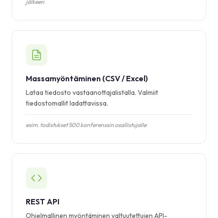
jälkeen
Massamyöntäminen (CSV / Excel)
Lataa tiedosto vastaanottajalistalla. Valmiit
tiedostomallit ladattavissa.
esim. todistukset 500 konferenssin osallistujalle
REST API
Ohjelmallinen myöntäminen valtuutettujen API-