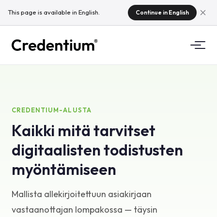
This page is available in English.
Continue in English
Ominaisuudet
Miten se toimii
Yliopistoille
CREDENTIUM-ALUSTA
Kaikki mitä tarvitset
Miksi Credentium
Koulutusyrityksille
digitaalisten todistusten
Tietoa CloudTeamista
Tapahtumayrityksille
Mitä ovat mikrotodistukset?
myöntämiseen
Säädökset
Mallista allekirjoitettuun asiakirjaan
Standardit ja integraatiot
vastaanottajan lompakossa — täysin