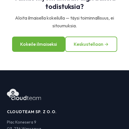
todistuksia?
Aloita ilmaisella kokeilulla — täysi toiminnallisuus, ei
sitoumuksia.
Kokeile ilmaiseksi
Keskustellaan →
CLOUDTEAM SP. Z O.O.
Plac Konesera 9
03-736 Warszawa