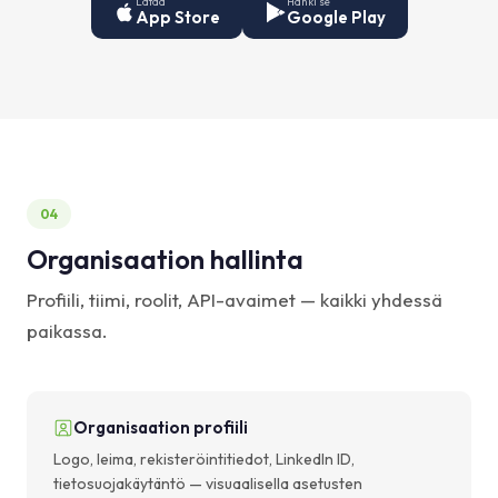
Lataa
Hanki se
App Store
Google Play
04
Organisaation hallinta
Profiili, tiimi, roolit, API-avaimet — kaikki yhdessä
paikassa.
Organisaation profiili
Logo, leima, rekisteröintitiedot, LinkedIn ID,
tietosuojakäytäntö — visuaalisella asetusten