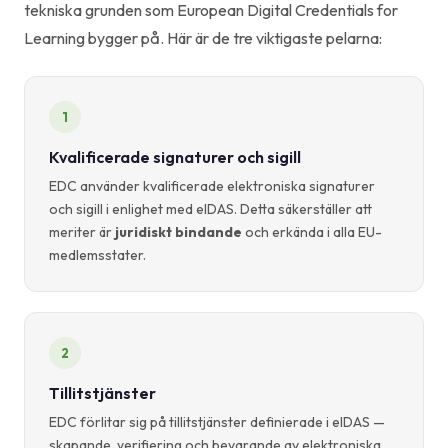
tekniska grunden som European Digital Credentials for
Learning bygger på. Här är de tre viktigaste pelarna:
1
Kvalificerade signaturer och sigill
EDC använder kvalificerade elektroniska signaturer
och sigill i enlighet med eIDAS. Detta säkerställer att
meriter är
juridiskt bindande
och erkända i alla EU-
medlemsstater.
2
Tillitstjänster
EDC förlitar sig på tillitstjänster definierade i eIDAS —
skapande, verifiering och bevarande av elektroniska