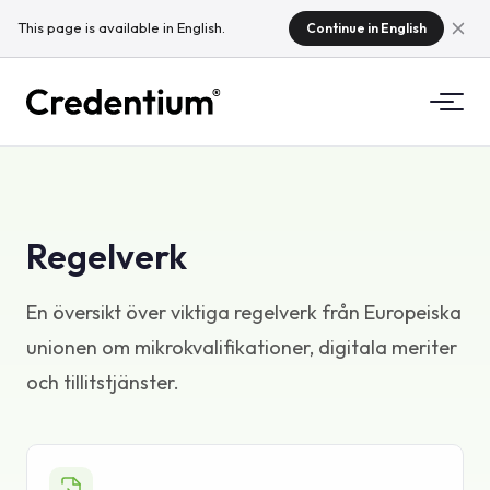
This page is available in English.
Continue in English
Funktioner
Hur det fungerar
For universitet
Regelverk
Varfor Credentium
For utbildningsforetag
En översikt över viktiga regelverk från Europeiska
Om CloudTeam
unionen om mikrokvalifikationer, digitala meriter
For evenemangsforetag
Vad ar mikromeriter?
och tillitstjänster.
Regelverk
Standarder och integrationer