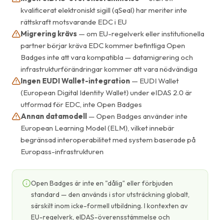
kvalificerat elektroniskt sigill (qSeal) har meriter inte
rättskraft motsvarande EDC i EU
Migrering krävs
— om EU-regelverk eller institutionella
partner börjar kräva EDC kommer befintliga Open
Badges inte att vara kompatibla — datamigrering och
infrastrukturförändringar kommer att vara nödvändiga
Ingen EUDI Wallet-integration
— EUDI Wallet
(European Digital Identity Wallet) under eIDAS 2.0 är
utformad för EDC, inte Open Badges
Annan datamodell
— Open Badges använder inte
European Learning Model (ELM), vilket innebär
begränsad interoperabilitet med system baserade på
Europass-infrastrukturen
Open Badges är inte en "dålig" eller förbjuden
standard — den används i stor utsträckning globalt,
särskilt inom icke-formell utbildning. I kontexten av
EU-regelverk, eIDAS-överensstämmelse och