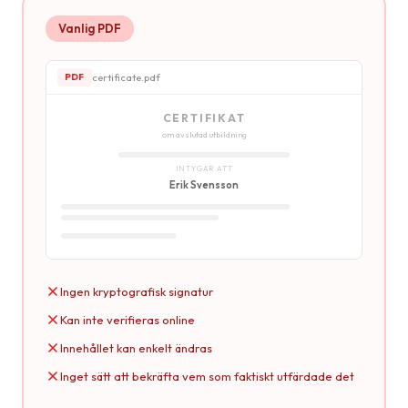
Vanlig PDF
certificate.pdf
PDF
CERTIFIKAT
om avslutad utbildning
INTYGAR ATT
Erik Svensson
Ingen kryptografisk signatur
Kan inte verifieras online
Innehållet kan enkelt ändras
Inget sätt att bekräfta vem som faktiskt utfärdade det