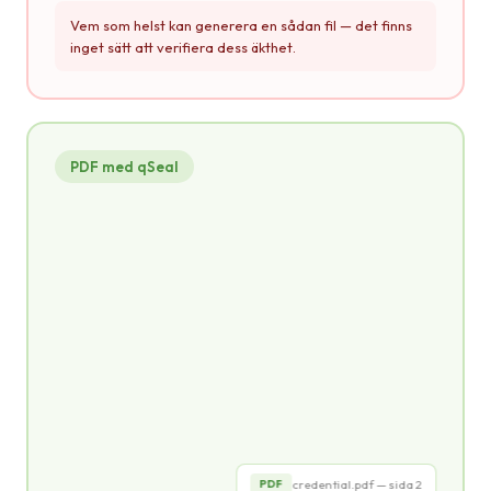
Vem som helst kan generera en sådan fil — det finns
inget sätt att verifiera dess äkthet.
PDF med qSeal
credential.pdf
PDF
CERTIFIKAT
om avslutad utbildning
INTYGAR ATT
Erik Svensson
qSeal
credential.pdf — sida 2
PDF