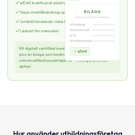
eIDAS kvalificerat elektroniskt sigill
BILAGA
Varje innehållsändring upptäcks
mikrokvalifikationsdetaljer
Juridiskt bindande i hela EU
UTFÄRDARE
Läsbart för människor
KOMPETENSER
ECTS
UTFÄRDANDEDATUM
Ett digitalt certifikat med en attraktiv visuell design
qSeal
plus en bilaga som beskriver
mikrokvalifikationsdetaljerna — med garanterad
äkthet.
Hur använder utbildningsföretag