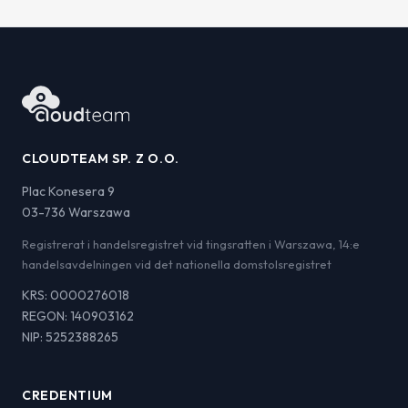
CLOUDTEAM SP. Z O.O.
Plac Konesera 9
03-736 Warszawa
Registrerat i handelsregistret vid tingsratten i Warszawa, 14:e
handelsavdelningen vid det nationella domstolsregistret
KRS: 0000276018
REGON: 140903162
NIP: 5252388265
CREDENTIUM