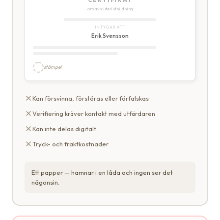
om avslutad utbildning
INTYGAR ATT
Erik Svensson
stämpel
Kan försvinna, förstöras eller förfalskas
Verifiering kräver kontakt med utfärdaren
Kan inte delas digitalt
Tryck- och fraktkostnader
Ett papper — hamnar i en låda och ingen ser det
någonsin.