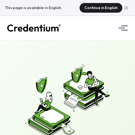
This page is available in English.
Continue in English
Funktioner
Hur det fungerar
For universitet
Varfor Credentium
For utbildningsforetag
Om CloudTeam
For evenemangsforetag
Vad ar mikromeriter?
Regelverk
Standarder och integrationer