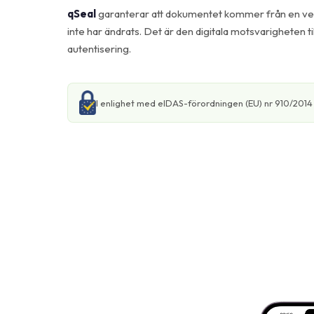
qSeal
garanterar att dokumentet kommer från en ver
inte har ändrats. Det är den digitala motsvarigheten til
autentisering.
I enlighet med eIDAS-förordningen (EU) nr 910/2014