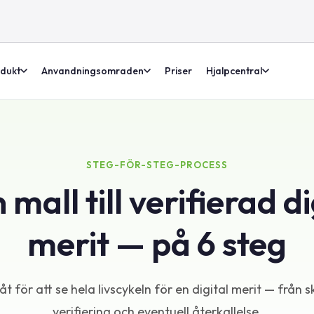
dukt
Anvandningsomraden
Priser
Hjalpcentral
STEG-FÖR-STEG-PROCESS
 mall till verifierad di
merit — på 6 steg
åt för att se hela livscykeln för en digital merit — från s
verifiering och eventuell återkallelse.