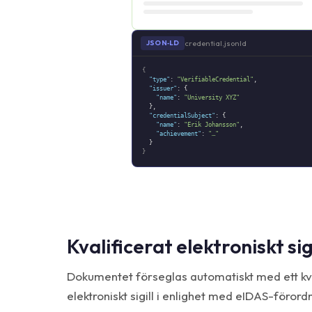
credential.jsonld
JSON‑LD
{
"type"
:
"VerifiableCredential"
,
"issuer"
: {
"name"
:
"University XYZ"
},
"credentialSubject"
: {
"name"
:
"Erik Johansson"
,
"achievement"
:
"…"
}
}
Kvalificerat elektroniskt sig
Dokumentet förseglas automatiskt med ett kva
elektroniskt sigill i enlighet med eIDAS-förord