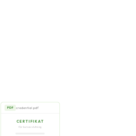
credential.pdf
PDF
CERTIFIKAT
för kursavslutning