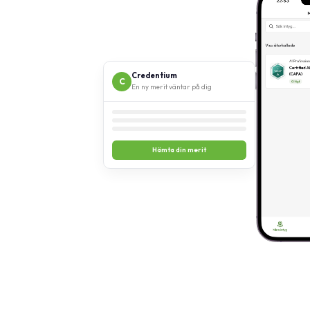
Credentium
C
En ny merit väntar på dig
Hämta din merit