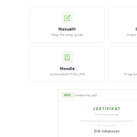
Manuellt
Steg-för-steg-guide
Impor
Moodle
Automatiskt från LMS
Program
credential.pdf
EDC
CERTIFIKAT
för kursavslutning
INTYGAR ATT
Erik Johansson