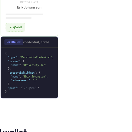
INTYGAR ATT
Erik Johansson
qSeal
credential.jsonld
JSON‑LD
{
"type"
:
"VerifiableCredential"
,
"issuer"
: {
"name"
:
"University XYZ"
},
"credentialSubject"
: {
"name"
:
"Erik Johansson"
,
"achievement"
:
"…"
},
"proof"
: {
// qSeal
}
}
l wallet