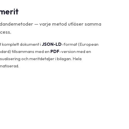
merit
färdandemetoder — varje metod utlöser samma
cess.
t komplett dokument i
JSON-LD
-format (European
andard) tillsammans med en
PDF
-version med en
isualisering och meritdetaljer i bilagan. Hela
matiserad.