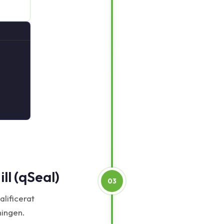
ill (qSeal)
03
lificerat
ningen.