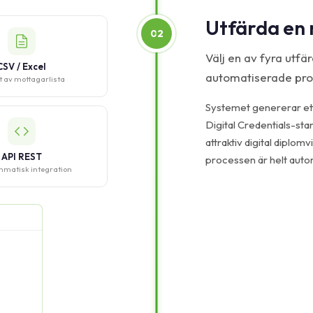
Utfärda en 
02
Välj en av fyra ut
CSV / Excel
automatiserade pro
t av mottagarlista
Systemet genererar et
Digital Credentials-st
attraktiv digital diplomv
API REST
processen är helt auto
matisk integration