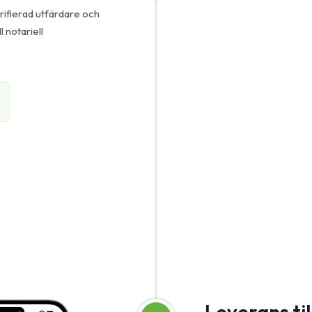
ifierad utfärdare och
l notariell
Leverans til