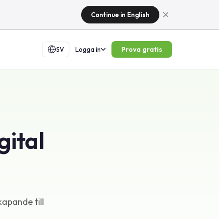
Continue in English
Prova gratis
SV
Logga in
gital
kapande till