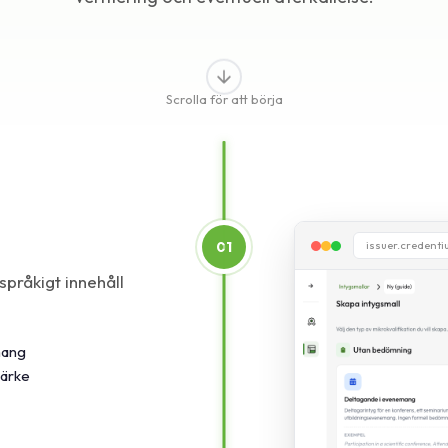
Scrolla för att börja
01
issuer.credent
språkigt innehåll
emang
märke