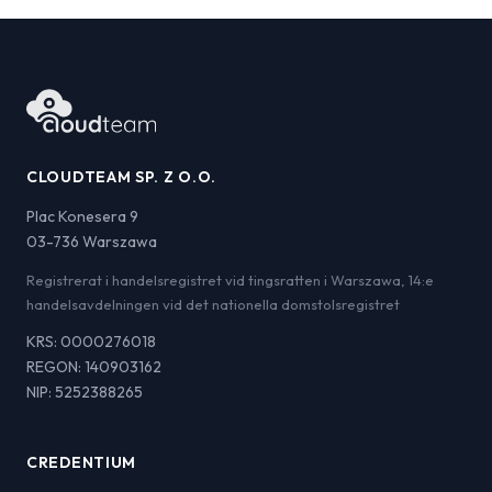
CLOUDTEAM SP. Z O.O.
Plac Konesera 9
03-736 Warszawa
Registrerat i handelsregistret vid tingsratten i Warszawa, 14:e
handelsavdelningen vid det nationella domstolsregistret
KRS: 0000276018
REGON: 140903162
NIP: 5252388265
CREDENTIUM