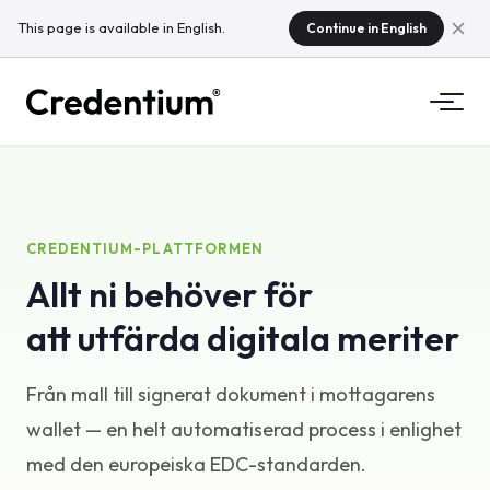
This page is available in English.
Continue in English
Funktioner
Hur det fungerar
For universitet
CREDENTIUM-PLATTFORMEN
Allt ni behöver för
Varfor Credentium
For utbildningsforetag
att utfärda digitala meriter
Om CloudTeam
For evenemangsforetag
Vad ar mikromeriter?
Från mall till signerat dokument i mottagarens
Regelverk
wallet — en helt automatiserad process i enlighet
med den europeiska EDC-standarden.
Standarder och integrationer