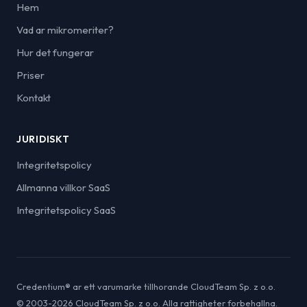
Hem
Vad ar mikromeriter?
Hur det fungerar
Priser
Kontakt
JURIDISKT
Integritetspolicy
Allmanna villkor SaaS
Integritetspolicy SaaS
Credentium® ar ett varumarke tillhorande CloudTeam Sp. z o.o.
© 2003-2026 CloudTeam Sp. z o.o. Alla rattigheter forbehallna.