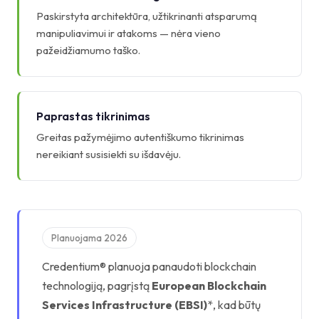
Paskirstyta architektūra, užtikrinanti atsparumą
manipuliavimui ir atakoms — nėra vieno
pažeidžiamumo taško.
Paprastas tikrinimas
Greitas pažymėjimo autentiškumo tikrinimas
nereikiant susisiekti su išdavėju.
Planuojama 2026
Credentium® planuoja panaudoti blockchain
technologiją, pagrįstą
European Blockchain
Services Infrastructure (EBSI)
*, kad būtų