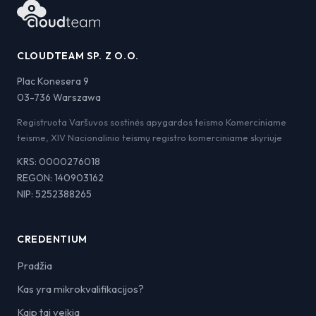
CLOUDTEAM SP. Z O.O.
Plac Konesera 9
03-736 Warszawa
Registruota Varšuvos sostinės apygardos teismo Komerciniame
teisme, XIV Nacionalinio teismų registro komerciniame skyriuje
KRS: 0000276018
REGON: 140903162
NIP: 5252388265
CREDENTIUM
Pradžia
Kas yra mikrokvalifikacijos?
Kaip tai veikia