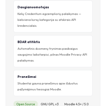
Daugianuomotojas
Kelių Credentium egzempliorių palaikymas —
kiekviena kursų kategorija su atskirais API
kredencialais.
BDAR atitiktis
Automatinis duomenų trynimas pasibaigus
saugojimo laikotarpiui, pilnas Moodle Privacy API
palaikymas.
Pranešimai
Studentai gauna pranešimus apie išduotus
pažymėjimus tiesiogiai Moodle.
Open Source
GNU GPL v3
Moodle 4.5+ / 5.0