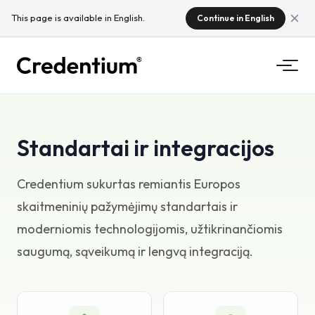
This page is available in English.
Continue in English
Funkcijos
Standartai ir integracijos
Kaip tai veikia
Universitetams
Kodėl Credentium
Credentium sukurtas remiantis Europos
Mokymo įmonėms
skaitmeninių pažymėjimų standartais ir
Apie CloudTeam
Renginių įmonėms
moderniomis technologijomis, užtikrinančiomis
Kas yra mikrokvalifikacijos?
saugumą, sąveikumą ir lengvą integraciją.
Reglamentai
Standartai ir integracijos