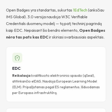
Open Badges yra standartas, sukurtas
1EdTech
(anksčiau
IMS Global). 3.0 versija naudoja W3C Verifiable
Credentials duomenų modelį — tą patį techninį pagrindą
kaip EDC. Nepaisant šio bendro elemento,
Open Badges
nėra tas pats kas EDC
ir skiriasi svarbiausiais aspektais.
EDC
Reikalauja
kvalifikuoto elektroninio spaudo (qSeal),
atitinkančio eIDAS. Naudoja European Learning Model
(ELM). Pripažįstamas pagal ES reglamentus. Išduodamas
per Europass infrastruktūrą.