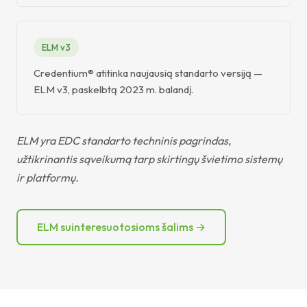
ELM v3
Credentium® atitinka naujausią standarto versiją —
ELM v3, paskelbtą 2023 m. balandį.
ELM yra EDC standarto techninis pagrindas,
užtikrinantis sąveikumą tarp skirtingų švietimo sistemų
ir platformų.
ELM suinteresuotosioms šalims →