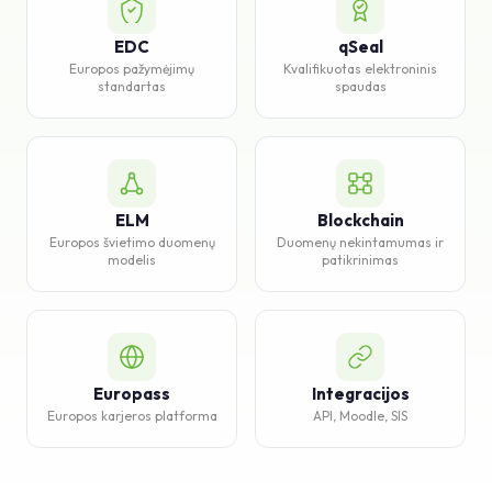
Žinių bazė
EDC
qSeal
Europos pažymėjimų
Kvalifikuotas elektroninis
Pagalba
standartas
spaudas
ELM
Blockchain
Europos švietimo duomenų
Duomenų nekintamumas ir
modelis
patikrinimas
Europass
Integracijos
Europos karjeros platforma
API, Moodle, SIS