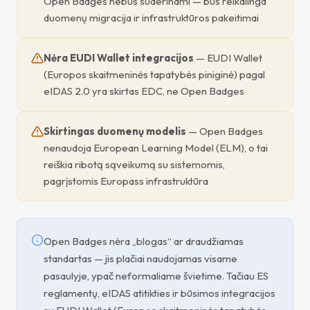
Open Badges nebus suderinami — bus reikalinga
duomenų migracija ir infrastruktūros pakeitimai
Nėra EUDI Wallet integracijos
— EUDI Wallet
(Europos skaitmeninės tapatybės piniginė) pagal
eIDAS 2.0 yra skirtas EDC, ne Open Badges
Skirtingas duomenų modelis
— Open Badges
nenaudoja European Learning Model (ELM), o tai
reiškia ribotą sąveikumą su sistemomis,
pagrįstomis Europass infrastruktūra
Open Badges nėra „blogas“ ar draudžiamas
standartas — jis plačiai naudojamas visame
pasaulyje, ypač neformaliame švietime. Tačiau ES
reglamentų, eIDAS atitikties ir būsimos integracijos