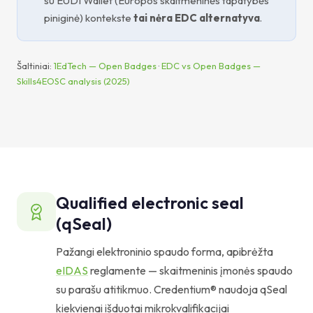
su EUDI Wallet (Europos skaitmeninės tapatybės
piniginė) kontekste
tai nėra EDC alternatyva
.
Šaltiniai:
1EdTech — Open Badges
·
EDC vs Open Badges —
Skills4EOSC analysis (2025)
Qualified electronic seal
(qSeal)
Pažangi elektroninio spaudo forma, apibrėžta
eIDAS
reglamente — skaitmeninis įmonės spaudo
su parašu atitikmuo. Credentium® naudoja qSeal
kiekvienai išduotai mikrokvalifikacijai