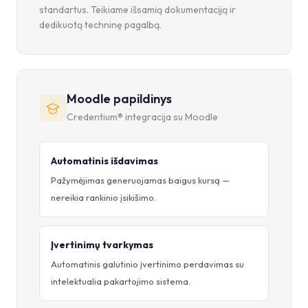
standartus. Teikiame išsamią dokumentaciją ir
dedikuotą techninę pagalbą.
Moodle papildinys
Credentium® integracija su Moodle
Automatinis išdavimas
Pažymėjimas generuojamas baigus kursą —
nereikia rankinio įsikišimo.
Įvertinimų tvarkymas
Automatinis galutinio įvertinimo perdavimas su
intelektualia pakartojimo sistema.