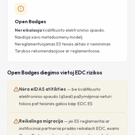
Open Badges
Nereikalauja
kvalifikuoto elektroninio spaudo.
Naudoja savo metaduomenų modelį.
Nereglamentuojamas ES teisės aktais ir neminimas
Tarybos rekomendacijose ar reglamentuose.
Open Badges diegimo vietoj EDC rizikos
Nėra eIDAS atitikties
— be kvalifikuoto
elektroninio spaudo (qSeal) pažymėjimai neturi
tokios pat teisinės galios kaip EDC ES
Reikalinga migracija
— jei ES reglamentai ar
instituciniai partneriai pradės reikalauti EDC, esami