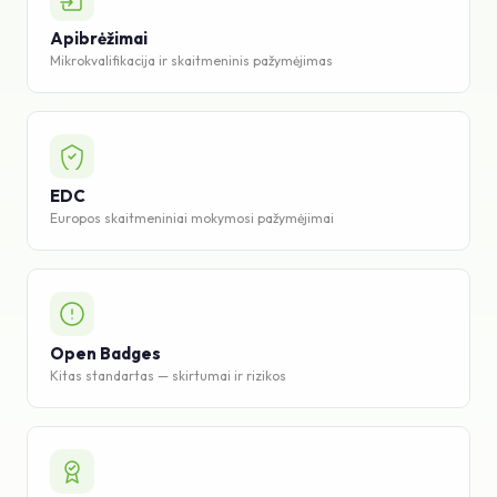
Žinių bazė
Apibrėžimai
Mikrokvalifikacija ir skaitmeninis pažymėjimas
Pagalba
EDC
Europos skaitmeniniai mokymosi pažymėjimai
Open Badges
Kitas standartas — skirtumai ir rizikos