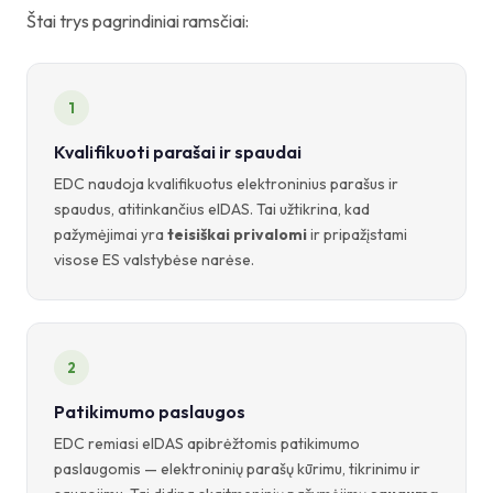
Štai trys pagrindiniai ramsčiai:
1
Kvalifikuoti parašai ir spaudai
EDC naudoja kvalifikuotus elektroninius parašus ir
spaudus, atitinkančius eIDAS. Tai užtikrina, kad
pažymėjimai yra
teisiškai privalomi
ir pripažįstami
visose ES valstybėse narėse.
2
Patikimumo paslaugos
EDC remiasi eIDAS apibrėžtomis patikimumo
paslaugomis — elektroninių parašų kūrimu, tikrinimu ir