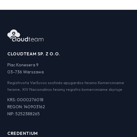
CLOUDTEAM SP. Z O.O.
Plac Konesera 9
03-736 Warszawa
Registruota Varšuvos sostinės apygardos teismo Komerciniame
teisme, XIV Nacionalinio teismų registro komerciniame skyriuje
KRS: 0000276018
REGON: 140903162
NIP: 5252388265
CREDENTIUM