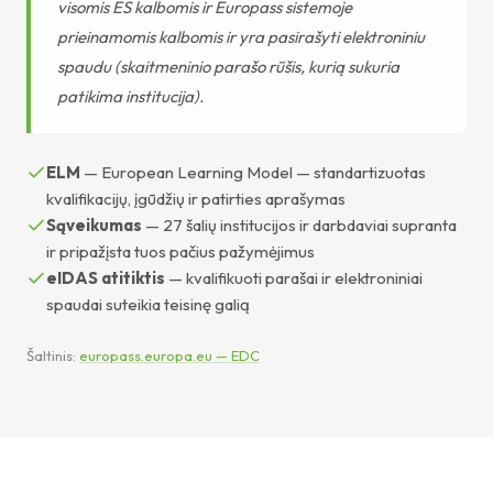
visomis ES kalbomis ir Europass sistemoje
prieinamomis kalbomis ir yra pasirašyti elektroniniu
spaudu (skaitmeninio parašo rūšis, kurią sukuria
patikima institucija).
ELM
— European Learning Model — standartizuotas
kvalifikacijų, įgūdžių ir patirties aprašymas
Sąveikumas
— 27 šalių institucijos ir darbdaviai supranta
ir pripažįsta tuos pačius pažymėjimus
eIDAS atitiktis
— kvalifikuoti parašai ir elektroniniai
spaudai suteikia teisinę galią
Šaltinis:
europass.europa.eu — EDC