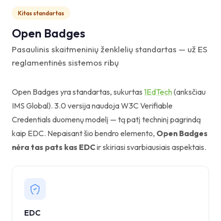
Kitas standartas
Open Badges
Pasaulinis skaitmeninių ženklelių standartas — už ES
reglamentinės sistemos ribų
Open Badges yra standartas, sukurtas
1EdTech
(anksčiau
IMS Global). 3.0 versija naudoja W3C Verifiable
Credentials duomenų modelį — tą patį techninį pagrindą
kaip EDC. Nepaisant šio bendro elemento,
Open Badges
nėra tas pats kas EDC
ir skiriasi svarbiausiais aspektais.
EDC