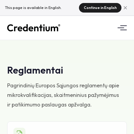
This page is available in English.
Continue in English
Funkcijos
Kaip tai veikia
Universitetams
Reglamentai
Kodėl Credentium
Mokymo įmonėms
Pagrindinių Europos Sąjungos reglamentų apie
Apie CloudTeam
mikrokvalifikacijas, skaitmeninius pažymėjimus
Renginių įmonėms
Kas yra mikrokvalifikacijos?
ir patikimumo paslaugas apžvalga.
Reglamentai
Standartai ir integracijos