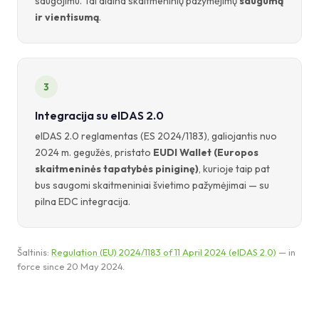
saugojimu. Tai didina skaitmeninių pažymėjimų
saugumą
ir vientisumą
.
3
Integracija su eIDAS 2.0
eIDAS 2.0 reglamentas (ES 2024/1183), galiojantis nuo
2024 m. gegužės, pristato
EUDI Wallet (Europos
skaitmeninės tapatybės piniginę)
, kurioje taip pat
bus saugomi skaitmeniniai švietimo pažymėjimai — su
pilna EDC integracija.
Šaltinis:
Regulation (EU) 2024/1183 of 11 April 2024 (eIDAS 2.0)
— in
force since 20 May 2024.