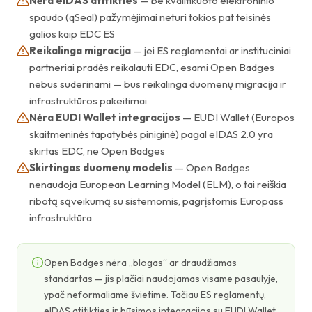
Nėra eIDAS atitikties
— be kvalifikuoto elektroninio
spaudo (qSeal) pažymėjimai neturi tokios pat teisinės
galios kaip EDC ES
Reikalinga migracija
— jei ES reglamentai ar instituciniai
partneriai pradės reikalauti EDC, esami Open Badges
nebus suderinami — bus reikalinga duomenų migracija ir
infrastruktūros pakeitimai
Nėra EUDI Wallet integracijos
— EUDI Wallet (Europos
skaitmeninės tapatybės piniginė) pagal eIDAS 2.0 yra
skirtas EDC, ne Open Badges
Skirtingas duomenų modelis
— Open Badges
nenaudoja European Learning Model (ELM), o tai reiškia
ribotą sąveikumą su sistemomis, pagrįstomis Europass
infrastruktūra
Open Badges nėra „blogas“ ar draudžiamas
standartas — jis plačiai naudojamas visame pasaulyje,
ypač neformaliame švietime. Tačiau ES reglamentų,
eIDAS atitikties ir būsimos integracijos su EUDI Wallet