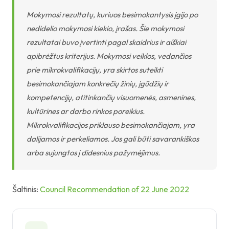
Mokymosi rezultatų, kuriuos besimokantysis įgijo po
nedidelio mokymosi kiekio, įrašas. Šie mokymosi
rezultatai buvo įvertinti pagal skaidrius ir aiškiai
apibrėžtus kriterijus. Mokymosi veiklos, vedančios
prie mikrokvalifikacijų, yra skirtos suteikti
besimokančiajam konkrečių žinių, įgūdžių ir
kompetencijų, atitinkančių visuomenės, asmenines,
kultūrines ar darbo rinkos poreikius.
Mikrokvalifikacijos priklauso besimokančiajam, yra
dalijamos ir perkeliamos. Jos gali būti savarankiškos
arba sujungtos į didesnius pažymėjimus.
Šaltinis:
Council Recommendation of 22 June 2022