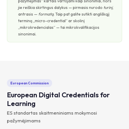
pažymėjimas“ kartais vartojami kaip sinonimai, nors
jie reiškia skirtingus dalykus — pirmasis nurodo
turinį
,
antrasis —
formatą
. Taip pat galite sutikti angliškąjį
terminą „micro-credential“ ar skolinį
„mikrokredencialas“ — tai mikrokvalifikacijos
sinonimai.
European Commission
European Digital Credentials for
Learning
ES standartas skaitmeniniams mokymosi
pažymėjimams