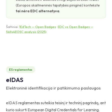
(Europos skaitmeninės tapatybės piniginė) kontekste
tai nėra EDC alternatyva
.
Šaltiniai:
1EdTech — Open Badges
·
EDC vs Open Badges —
Skills4EOSC analysis (2025)
ES reglamentas
eIDAS
Elektroninė identifikacija ir patikimumo paslaugos
eIDAS reglamentas suteikia teisinį ir techninį pagrindą, ant
kurio sukurti European Digital Credentials for Learning.