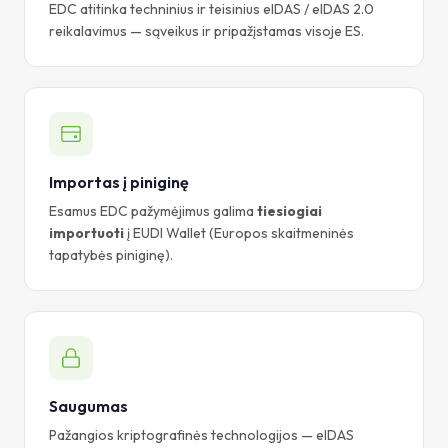
EDC atitinka techninius ir teisinius eIDAS / eIDAS 2.0
reikalavimus — sąveikus ir pripažįstamas visoje ES.
Importas į piniginę
Esamus EDC pažymėjimus galima
tiesiogiai
importuoti
į EUDI Wallet (Europos skaitmeninės
tapatybės piniginę).
Saugumas
Pažangios kriptografinės technologijos — eIDAS