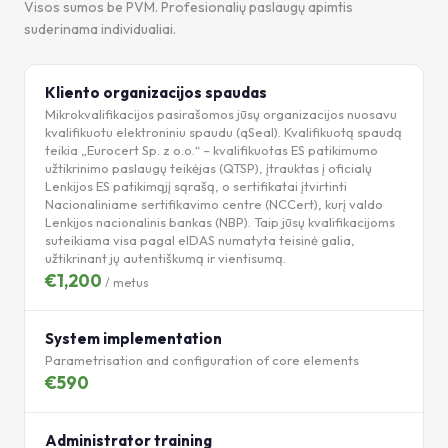
Visos sumos be PVM. Profesionalių paslaugų apimtis
suderinama individualiai.
Kliento organizacijos spaudas
Mikrokvalifikacijos pasirašomos jūsų organizacijos nuosavu
kvalifikuotu elektroniniu spaudu (qSeal). Kvalifikuotą spaudą
teikia „Eurocert Sp. z o.o.“ – kvalifikuotas ES patikimumo
užtikrinimo paslaugų teikėjas (QTSP), įtrauktas į oficialų
Lenkijos ES patikimąjį sąrašą, o sertifikatai įtvirtinti
Nacionaliniame sertifikavimo centre (NCCert), kurį valdo
Lenkijos nacionalinis bankas (NBP). Taip jūsų kvalifikacijoms
suteikiama visa pagal eIDAS numatyta teisinė galia,
užtikrinant jų autentiškumą ir vientisumą.
€1,200
/ metus
System implementation
Parametrisation and configuration of core elements
€590
Administrator training