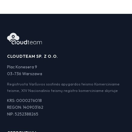
CLOUDTEAM SP. Z O.O.
Plac Konesera 9
03-736 Warszawa
Registruota Varšuvos sostinės apygardos teismo Komerciniame
teisme, XIV Nacionalinio teismų registro komerciniame skyriuje
KRS: 0000276018
REGON: 140903162
NIP: 5252388265