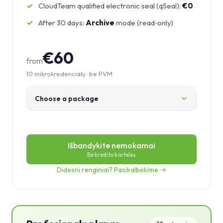
CloudTeam qualified electronic seal (qSeal):
€0
After 30 days:
Archive
mode (read‑only)
€60
from
10 mikrokredencialų · be PVM
Choose a package
Išbandykite nemokamai
Be kredito kortelės
Didesni renginiai? Pasikalbėkime →