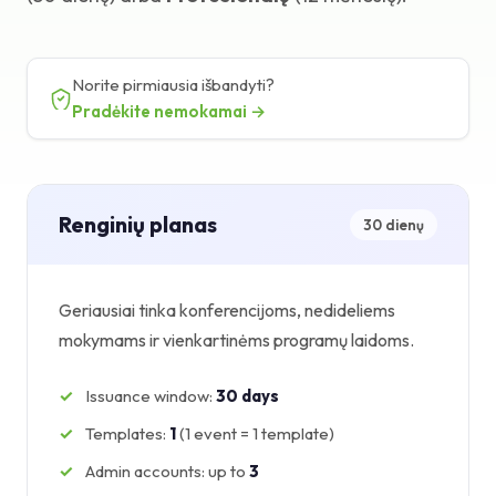
Žinių bazė
Pagalba
Norite pirmiausia išbandyti?
Pradėkite nemokamai →
Renginių planas
30 dienų
Geriausiai tinka konferencijoms, nedideliems
mokymams ir vienkartinėms programų laidoms.
Issuance window:
30 days
Templates:
1
(1 event = 1 template)
Admin accounts: up to
3