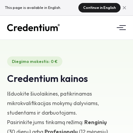
This page is available in English.
Continue in English
Funkcijos
Diegimo mokestis: 0 €
Kaip tai veikia
Universitetams
Credentium kainos
Kodėl Credentium
Mokymo įmonėms
Apie CloudTeam
Išduokite šiuolaikines, patikrinamas
Renginių įmonėms
Kas yra mikrokvalifikacijos?
mikrokvalifikacijas mokymų dalyviams,
studentams ir darbuotojams.
Reglamentai
Pasirinkite jums tinkamą režimą:
Renginių
Standartai ir integracijos
(30 dienų) arba
Profesionalų
(12 mėnesių).