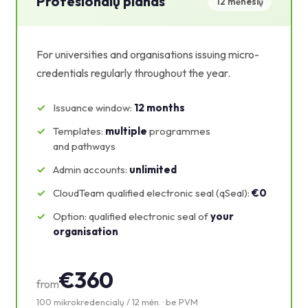
Profesionalų planas
12 mėnesių
For universities and organisations issuing micro-
credentials regularly throughout the year.
Issuance window:
12 months
Templates:
multiple
programmes
and pathways
Admin accounts:
unlimited
CloudTeam qualified electronic seal (qSeal):
€0
Option: qualified electronic seal of
your
organisation
€360
from
100 mikrokredencialų / 12 mėn. · be PVM