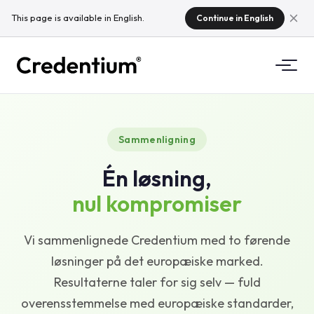
This page is available in English.
Continue in English
Funktioner
Sammenligning
Sådan fungerer det
For universiteter
Én løsning,
Hvorfor Credentium
For uddannelsesvirksomheder
nul kompromiser
Om CloudTeam
For eventvirksomheder
Hvad er mikrokvalifikationer?
Vi sammenlignede Credentium med to førende
løsninger på det europæiske marked.
Regulering
Resultaterne taler for sig selv — fuld
Standarder og integrationer
overensstemmelse med europæiske standarder,