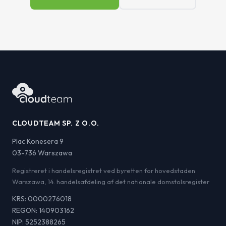
CLOUDTEAM SP. Z O.O.
Plac Konesera 9
03-736 Warszawa
Registreret i handelsregistret ved byretten for hovedstaden
Warszawa, 14. handelsafdeling af det nationale domstolsregister
KRS: 0000276018
REGON: 140903162
NIP: 5252388265