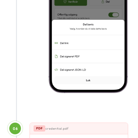
06
credential.pdf
PDF