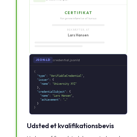
CERTIFIKAT
for gennemførelse af kursus
BEKRÆFTER, AT
Lars Hansen
credential.jsonld
JSON‑LD
{
"type"
:
"VerifiableCredential"
,
"issuer"
: {
"name"
:
"University XYZ"
},
"credentialSubject"
: {
"name"
:
"Lars Hansen"
,
"achievement"
:
"…"
}
}
Udsted et kvalifikationsbevis