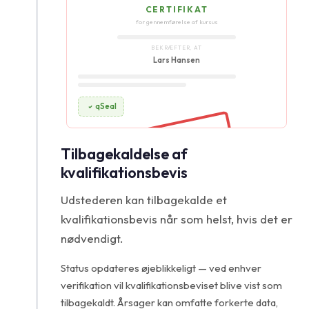
CERTIFIKAT
for gennemførelse af kursus
BEKRÆFTER, AT
Lars Hansen
qSeal
REVOKED
Tilbagekaldelse af
kvalifikationsbevis
Udstederen kan tilbagekalde et
kvalifikationsbevis når som helst, hvis det er
nødvendigt.
Status opdateres øjeblikkeligt — ved enhver
verifikation vil kvalifikationsbeviset blive vist som
tilbagekaldt. Årsager kan omfatte forkerte data,