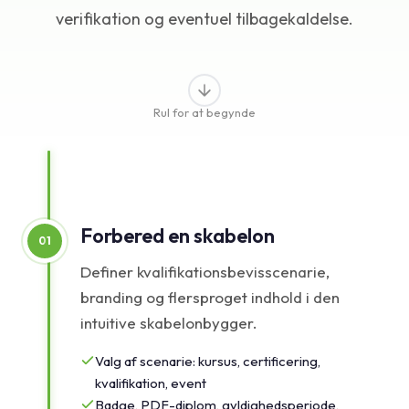
verifikation og eventuel tilbagekaldelse.
Vidensbase
Support
Rul for at begynde
Forbered en skabelon
01
Definer kvalifikationsbevisscenarie,
branding og flersproget indhold i den
intuitive skabelonbygger.
Valg af scenarie: kursus, certificering,
kvalifikation, event
Badge, PDF-diplom, gyldighedsperiode,