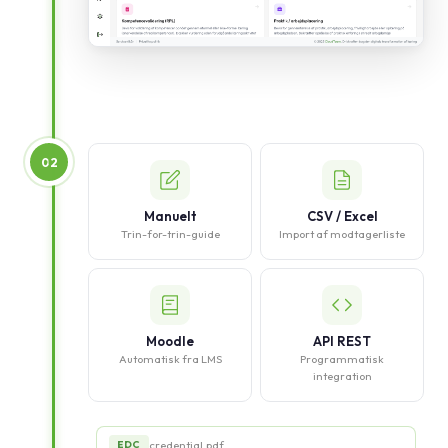
02
Manuelt
CSV / Excel
Trin-for-trin-guide
Import af modtagerliste
Moodle
API REST
Automatisk fra LMS
Programmatisk
integration
credential.pdf
EDC