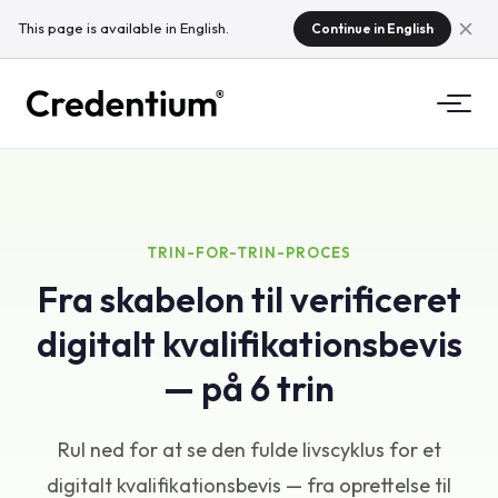
This page is available in English.
Continue in English
Funktioner
Sådan fungerer det
For universiteter
TRIN-FOR-TRIN-PROCES
Fra skabelon til verificeret
Hvorfor Credentium
For uddannelsesvirksomheder
digitalt kvalifikationsbevis
Om CloudTeam
For eventvirksomheder
Hvad er mikrokvalifikationer?
— på 6 trin
Regulering
Rul ned for at se den fulde livscyklus for et
Standarder og integrationer
digitalt kvalifikationsbevis — fra oprettelse til