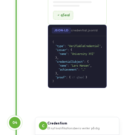
qSeal
credential.jsonld
JSON‑LD
{
"type"
:
"VerifiableCredential"
,
"issuer"
: {
"name"
:
"University XYZ"
},
"credentialSubject"
: {
"name"
:
"Lars Hansen"
,
"achievement"
:
"…"
},
"proof"
: {
// qSeal
}
}
04
Credentium
C
Et nyt kvalifikationsbevis venter på dig