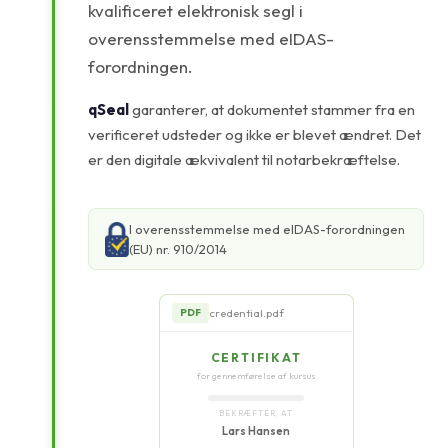
kvalificeret elektronisk segl i
overensstemmelse med eIDAS-
forordningen.
qSeal
garanterer, at dokumentet stammer fra en
verificeret udsteder og ikke er blevet ændret. Det
er den digitale ækvivalent til notarbekræftelse.
I overensstemmelse med eIDAS-forordningen
(EU) nr. 910/2014
credential.pdf
PDF
CERTIFIKAT
for gennemførelse af kursus
BEKRÆFTER, AT
Lars Hansen