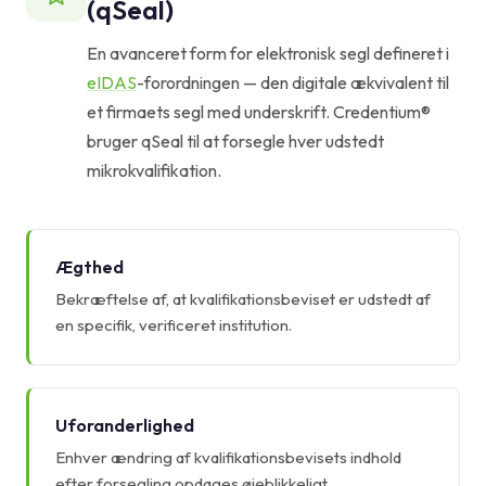
(qSeal)
En avanceret form for elektronisk segl defineret i
eIDAS
-forordningen — den digitale ækvivalent til
et firmaets segl med underskrift. Credentium®
bruger qSeal til at forsegle hver udstedt
mikrokvalifikation.
Ægthed
Bekræftelse af, at kvalifikationsbeviset er udstedt af
en specifik, verificeret institution.
Uforanderlighed
Enhver ændring af kvalifikationsbevisets indhold
efter forsegling opdages øjeblikkeligt.