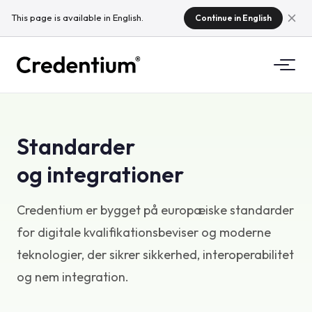
This page is available in English.
Continue in English
Funktioner
Standarder
Sådan fungerer det
For universiteter
og integrationer
Hvorfor Credentium
For uddannelsesvirksomheder
Credentium er bygget på europæiske standarder
Om CloudTeam
For eventvirksomheder
for digitale kvalifikationsbeviser og moderne
Hvad er mikrokvalifikationer?
teknologier, der sikrer sikkerhed, interoperabilitet
Regulering
og nem integration.
Standarder og integrationer