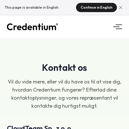
This page is available in English.
Continue in English
Funktioner
Sådan fungerer det
For universiteter
Kontakt os
Hvorfor Credentium
For uddannelsesvirksomheder
Vil du vide mere, eller vil du have os til at vise dig,
Om CloudTeam
hvordan Credentium fungerer? Efterlad dine
For eventvirksomheder
Hvad er mikrokvalifikationer?
kontaktoplysninger, og vores repræsentant vil
kontakte dig hurtigst muligt.
Regulering
Standarder og integrationer
CloudTeam Sp. z o.o.