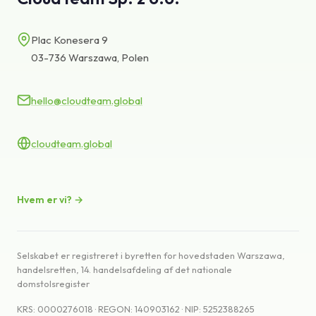
Vidensbase
Plac Konesera 9
Support
03-736 Warszawa, Polen
hello@cloudteam.global
cloudteam.global
Hvem er vi? →
Selskabet er registreret i byretten for hovedstaden Warszawa,
handelsretten, 14. handelsafdeling af det nationale
domstolsregister
KRS: 0000276018 · REGON: 140903162 · NIP: 5252388265