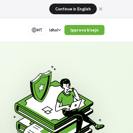
Continue in English
Ipprova b'xejn
MT
Idħol