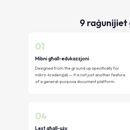
9 raġunijiet
01
Mibni għall-edukazzjoni
Designed from the ground up specifically for
mikro-kredenzjali — it is not just another feature
of a general-purpose document platform.
04
Lest għall-użu