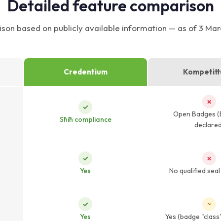
Detailed feature comparison
on based on publicly available information — as of 3 Ma
Credentium
Kompetitt
✗
✓
Open Badges (
Sħiħ compliance
declare
✓
✗
Yes
No qualified sea
✓
~
Yes
Yes (badge "class