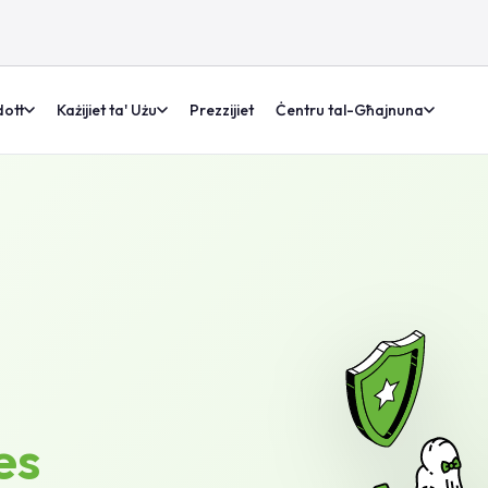
ott
Każijiet ta' Użu
Prezzijiet
Ċentru tal-Għajnuna
es