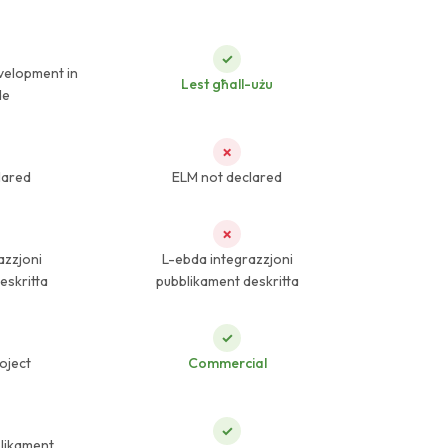
✓
velopment in
Lest għall-użu
de
✗
lared
ELM not declared
✗
azzjoni
L-ebda integrazzjoni
eskritta
pubblikament deskritta
✓
oject
Commercial
✓
likament