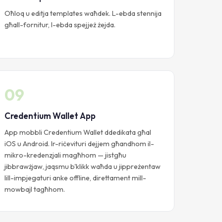
Oħloq u editja templates waħdek. L-ebda stennija
għall-fornitur, l-ebda spejjeż żejda.
09
Credentium Wallet App
App mobbli Credentium Wallet ddedikata għal
iOS u Android. Ir-riċevituri dejjem għandhom il-
mikro-kredenzjali magħhom — jistgħu
jibbrawżjaw, jaqsmu b'klikk waħda u jippreżentaw
lill-impjegaturi anke offline, direttament mill-
mowbajl tagħhom.