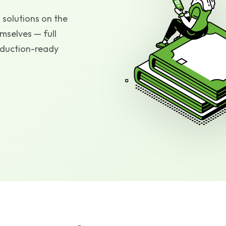
solutions on the
mselves — full
oduction-ready