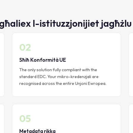
 għaliex l-istituzzjonijiet jagħż
02
Sħiħ Konformità UE
The only solution fully compliant with the
standard EDC. Your mikro-kredenzjali are
recognised across the entire Unjoni Ewropea.
05
Metadata rikka