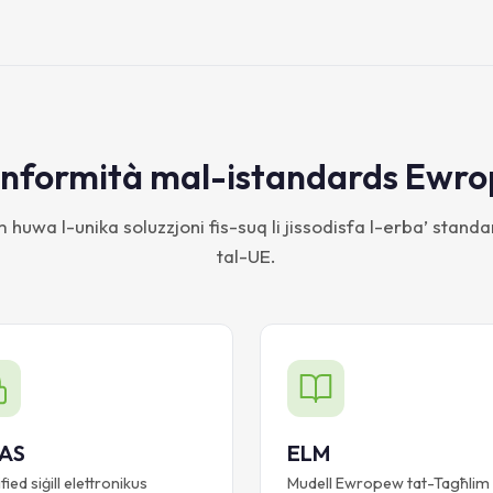
nformità mal-istandards Ewro
huwa l-unika soluzzjoni fis-suq li jissodisfa l-erba’ stand
tal-UE.
DAS
ELM
fied siġill elettronikus
Mudell Ewropew tat-Tagħlim