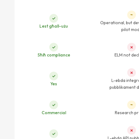
~
✓
Operational, but de
Lest għall-użu
pilot mo
✓
✗
Sħiħ compliance
ELM not dec
✗
✓
L-ebda integr
Yes
pubblikament d
✓
~
Commercial
Research pr
✗
✓
L-ebda API pubb