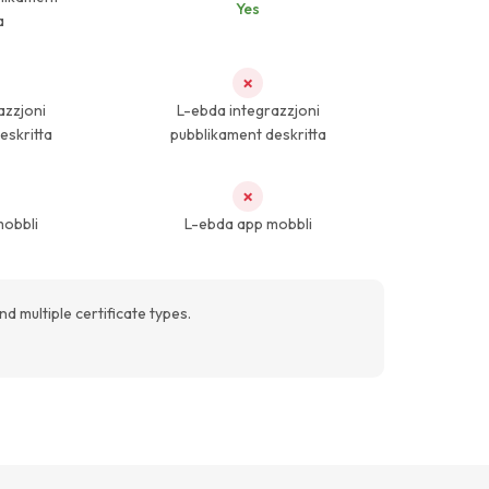
Yes
a
✗
azzjoni
L-ebda integrazzjoni
eskritta
pubblikament deskritta
✗
mobbli
L-ebda app mobbli
 multiple certificate types.