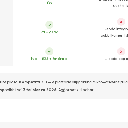
Yes
deskritt
✗
✓
L-ebda integr
Iva + gradi
pubblikament d
✓
✗
Iva — iOS + Android
L-ebda app 
lità pilota.
Kompetittur B
— a platform supporting mikro-kredenzjali and
sponibbli sa’
3 ta’ Marzu 2026
. Aġġornat kull xahar.