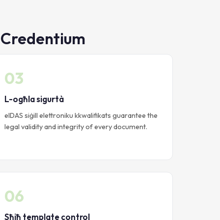
lu Credentium
03
L-ogħla sigurtà
eIDAS siġill elettroniku kkwalifikats guarantee the
legal validity and integrity of every document.
06
Sħiħ template control