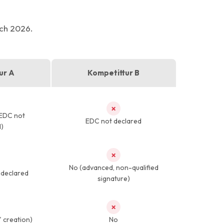
rch 2026.
ur A
Kompetittur B
✗
EDC not
EDC not declared
d)
✗
No (advanced, non-qualified
l declared
signature)
✗
" creation)
No