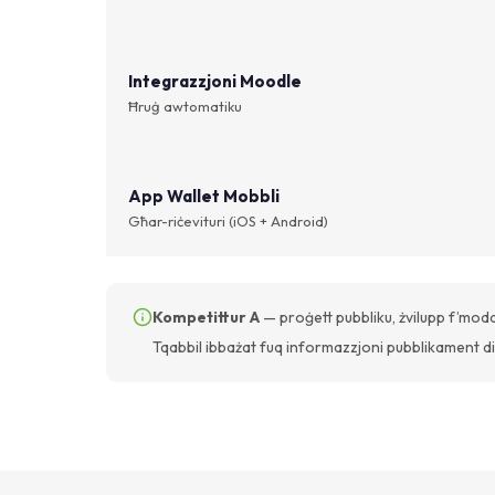
Integrazzjoni Moodle
Ħruġ awtomatiku
App Wallet Mobbli
Għar-riċevituri (iOS + Android)
Kompetittur A
— proġett pubbliku, żvilupp f’moda
Tqabbil ibbażat fuq informazzjoni pubblikament di