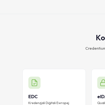
Ko
Credentium 
EDC
eI
Kredenzjali Diġitali Ewropej
Quali