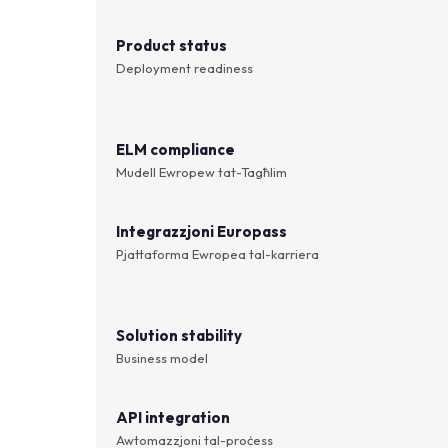
Product status
Deployment readiness
ELM compliance
Mudell Ewropew tat-Tagħlim
Integrazzjoni Europass
Pjattaforma Ewropea tal-karriera
Solution stability
Business model
API integration
Awtomazzjoni tal-proċess