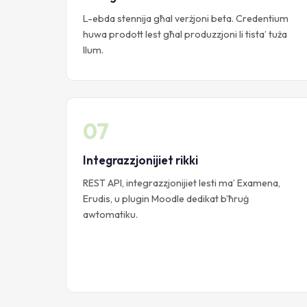
L-ebda stennija għal verżjoni beta. Credentium
huwa prodott lest għal produzzjoni li tista’ tuża
llum.
07
Integrazzjonijiet rikki
REST API, integrazzjonijiet lesti ma’ Examena,
Erudis, u plugin Moodle dedikat b’ħruġ
awtomatiku.