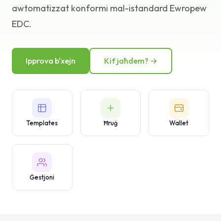
awtomatizzat konformi mal-istandard Ewropew
Bażi tal-Għarfien
EDC.
Appoġġ
Ipprova b'xejn
Kif jaħdem? →
Templates
Ħruġ
Wallet
Ġestjoni