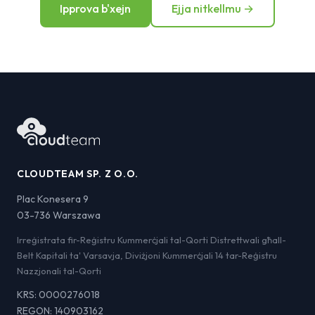
Ipprova b'xejn
Ejja nitkellmu →
CLOUDTEAM SP. Z O.O.
Plac Konesera 9
03-736 Warszawa
Irreġistrata fir-Reġistru Kummerċjali tal-Qorti Distrettwali għall-
Belt Kapitali ta' Varsavja, Diviżjoni Kummerċjali 14 tar-Reġistru
Nazzjonali tal-Qorti
KRS: 0000276018
REGON: 140903162