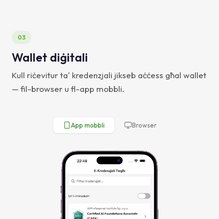
03
Wallet diġitali
Kull riċevitur ta' kredenzjali jikseb aċċess għal wallet
— fil-browser u fl-app mobbli.
App mobbli
Browser