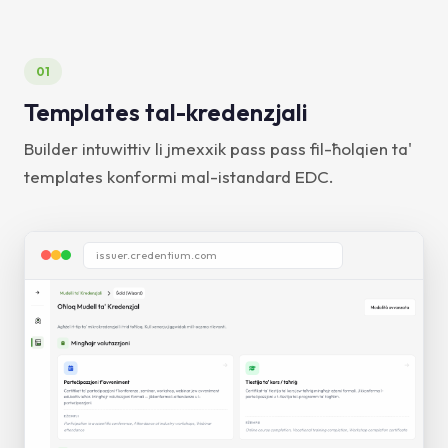
01
Templates tal-kredenzjali
Builder intuwittiv li jmexxik pass pass fil-ħolqien ta'
templates konformi mal-istandard EDC.
issuer.credentium.com