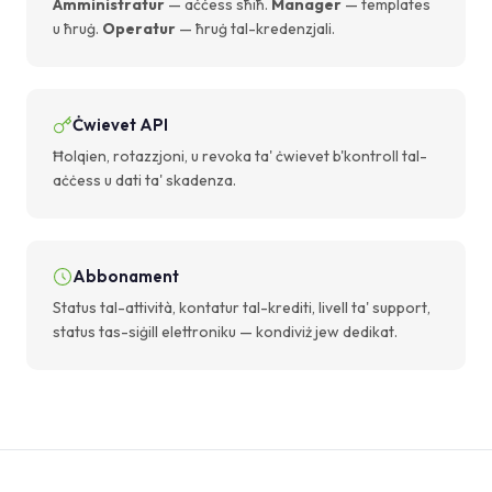
Amministratur
— aċċess sħiħ.
Manager
— templates
u ħruġ.
Operatur
— ħruġ tal-kredenzjali.
Ċwievet API
Ħolqien, rotazzjoni, u revoka ta' ċwievet b'kontroll tal-
aċċess u dati ta' skadenza.
Abbonament
Status tal-attività, kontatur tal-krediti, livell ta' support,
status tas-siġill elettroniku — kondiviż jew dedikat.