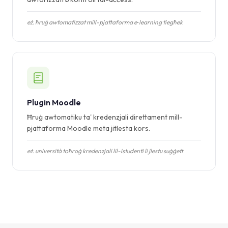
eż. ħruġ awtomatizzat mill-pjattaforma e‑learning tiegħek
Plugin Moodle
Ħruġ awtomatiku ta' kredenzjali direttament mill-
pjattaforma Moodle meta jitlesta kors.
eż. università toħroġ kredenzjali lil-istudenti li jlestu suġġett