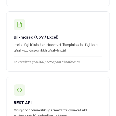
Bil-massa (CSV / Excel)
Ittella' fajl b'lista tar-riċevituri. Templates ta' fajl lesti
għall-użu disponibbli għat-tniżżil.
eż. ċertifikati għal 500 parteċipant f'konferenza
REST API
Ħruġ programmatiku permezz ta' ċwievet API
awtorizzati b'kontroll tal-aċċess.