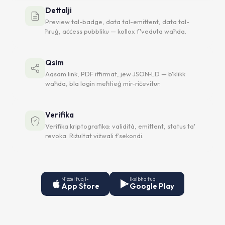
Dettalji
Preview tal-badge, data tal-emittent, data tal-
ħruġ, aċċess pubbliku — kollox f'veduta waħda.
Qsim
Aqsam link, PDF iffirmat, jew JSON‑LD — b'klikk
waħda, bla login meħtieġ mir-riċevitur.
Verifika
Verifika kriptografika: validità, emittent, status ta'
revoka. Riżultat viżwali f'sekondi.
Niżżel fuq l-
Iksibha fuq
App Store
Google Play