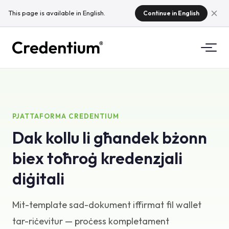
This page is available in English.
Continue in English
Karatteristiċi
Kif Jaħdem
Għall-Universitajiet
PJATTAFORMA CREDENTIUM
Dak kollu li għandek bżonn
Għaliex Credentium
Għall-Kumpaniji tat-Taħriġ
biex toħroġ kredenzjali
Dwar CloudTeam
Għall-Kumpaniji tal-Avvenimenti
X'inhuma l-mikro-kredenzjali?
diġitali
Regolamenti
Mit-template sad-dokument iffirmat fil wallet
Standards u Integrazzjonijiet
tar-riċevitur — proċess kompletament