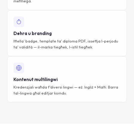
meħtieġa.
Dehra u branding
Ittella' badge, template ta' diploma PDF, issettja l-perjodu
ta' validità — il-marka tiegħek, l-istil tiegħek.
Kontenut multilingwi
Kredenzjali waħda f'diversi lingwi — eż. Ingliż + Malti. Barra
tal-lingwa għal editjar komdu.