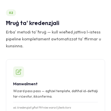
02
Ħruġ ta' kredenzjali
Erba' metodi ta' ħruġ — kull wieħed jattiva l-istess
pipeline kompletament awtomatizzat ta' ffirmar u
kunsinna.
Manwalment
Wizard pass pass — agħżel template, daħħal id-dettalji
tar-riċevitur, ikkonferma.
eż. kredenzjali għal ftit nies wara li jlestu kors