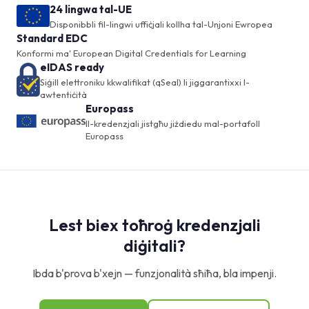
24 lingwa tal-UE
Disponibbli fil-lingwi uffiċjali kollha tal-Unjoni Ewropea
Standard EDC
Konformi ma' European Digital Credentials for Learning
eIDAS ready
Siġill elettroniku kkwalifikat (qSeal) li jiggarantixxi l-
awtentiċità
Europass
Il-kredenzjali jistgħu jiżdiedu mal-portafoll
Europass
Lest biex toħroġ kredenzjali
diġitali?
Ibda b'prova b'xejn — funzjonalità sħiħa, bla impenji.