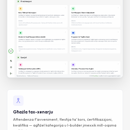
Għażla tax-xenarju
Attendenza f'avveniment, tlestija ta' kors, ċertifikazzjoni,
kwalifika — agħżel kategorija u l-builder jmexxik mill-oqsma