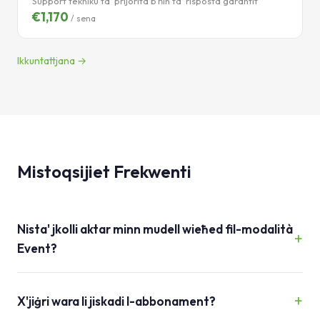
Support tekniku ta' prijorità b'ħin ta' risposta garantit
€1,170
/ sena
Ikkuntattjana →
Mistoqsijiet Frekwenti
Nista' jkolli aktar minn mudell wieħed fil-modalità
Event?
X'jiġri wara li jiskadi l-abbonament?