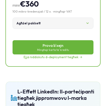
€360
minn
100 mikro-kredenzjali / 12 x. · mingħajr VAT
Agħżel pakkett
Prova b'xejn
Mingħajr karta ta' kreditu
Ejja niddiskutu d-deployment tiegħek →
L-Effett LinkedIn: Il-parteċipanti
tiegħek jippromwovu l-marka
tiegħek