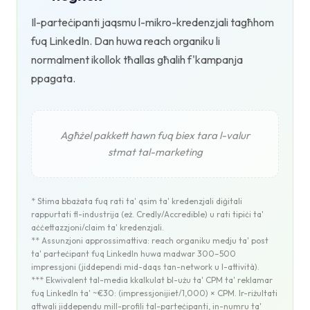
Il-parteċipanti jaqsmu l-mikro-kredenzjali tagħhom
fuq LinkedIn. Dan huwa reach organiku li
normalment ikollok tħallas għalih f'kampanja
ppagata.
Agħżel pakkett hawn fuq biex tara l-valur
stmat tal-marketing
* Stima bbażata fuq rati ta' qsim ta' kredenzjali diġitali
rappurtati fl-industrija (eż. Credly/Accredible) u rati tipiċi ta'
aċċettazzjoni/claim ta' kredenzjali.
** Assunzjoni approssimattiva: reach organiku medju ta' post
ta' parteċipant fuq LinkedIn huwa madwar 300–500
impressjoni (jiddependi mid-daqs tan-network u l-attività).
*** Ekwivalent tal-media kkalkulat bl-użu ta' CPM ta' reklamar
fuq LinkedIn ta' ~€30: (impressjonijiet/1,000) × CPM. Ir-riżultati
attwali jiddependu mill-profili tal-parteċipanti, in-numru ta'