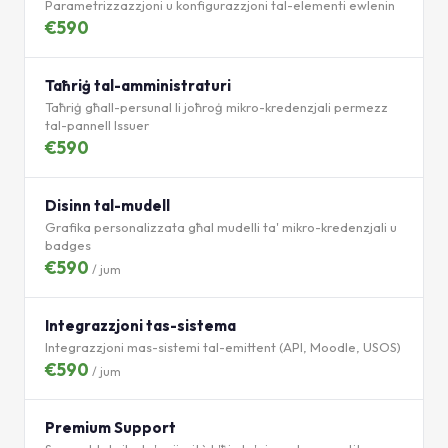
Parametrizzazzjoni u konfigurazzjoni tal-elementi ewlenin
€590
Taħriġ tal-amministraturi
Taħriġ għall-persunal li joħroġ mikro-kredenzjali permezz
tal-pannell Issuer
€590
Disinn tal-mudell
Grafika personalizzata għal mudelli ta' mikro-kredenzjali u
badges
€590
/ jum
Integrazzjoni tas-sistema
Integrazzjoni mas-sistemi tal-emittent (API, Moodle, USOS)
€590
/ jum
Premium Support