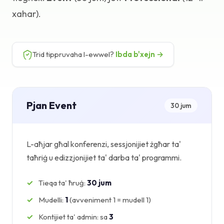
xahar).
Bażi tal-Għarfien
Appoġġ
Trid tippruvaha l-ewwel?
Ibda b'xejn →
Pjan Event
30 jum
L-aħjar għal konferenzi, sessjonijiet żgħar ta'
taħriġ u edizzjonijiet ta' darba ta' programmi.
Tieqa ta' ħruġ:
30 jum
Mudelli:
1
(avveniment 1 = mudell 1)
Kontijiet ta' admin: sa
3