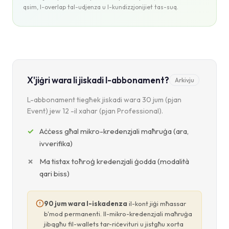
qsim, l-overlap tal-udjenza u l-kundizzjonijiet tas-suq.
X'jiġri wara li jiskadi l-abbonament?
Arkivju
L-abbonament tiegħek jiskadi wara 30 jum (pjan
Event) jew 12 -il xahar (pjan Professional).
Aċċess għal mikro-kredenzjali maħruġa (ara,
ivverifika)
Ma tistax toħroġ kredenzjali ġodda (modalità
qari biss)
90 jum wara l-iskadenza
il-kont jiġi mħassar
b'mod permanenti. Il-mikro-kredenzjali maħruġa
jibqgħu fil-wallets tar-riċevituri u jistgħu xorta