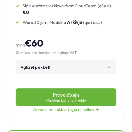
Siġill elettroniku kkwalifikat CloudTeam (qSeal):
€0
Wara 30 jum: Modalità
Arkivju
(qari biss)
€60
minn
10 mikro-kredenzjali · mingħajr VAT
Agħżel pakkett
Prova b'xejn
Mingħajr karta ta' kreditu
Avvenimenti akbar? Ejja nitkellmu →