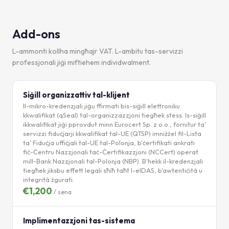
Add-ons
L-ammonti kollha mingħajr VAT. L-ambitu tas-servizzi
professjonali jiġi miftiehem individwalment.
Siġill organizzattiv tal-klijent
Il-mikro-kredenzjali jiġu ffirmati bis-siġill elettroniku
kkwalifikat (qSeal) tal-organizzazzjoni tiegħek stess. Is-siġill
ikkwalifikat jiġi pprovdut minn Eurocert Sp. z o.o., fornitur ta'
servizzi fiduċjarji kkwalifikat tal-UE (QTSP) imniżżel fil-Lista
ta' Fiduċja uffiċjali tal-UE tal-Polonja, b'ċertifikati ankrati
fiċ-Ċentru Nazzjonali taċ-Ċertifikazzjoni (NCCert) operat
mill-Bank Nazzjonali tal-Polonja (NBP). B'hekk il-kredenzjali
tiegħek jiksbu effett legali sħiħ taħt l-eIDAS, b'awtentiċità u
integrità żgurati.
€1,200
/ sena
Implimentazzjoni tas-sistema