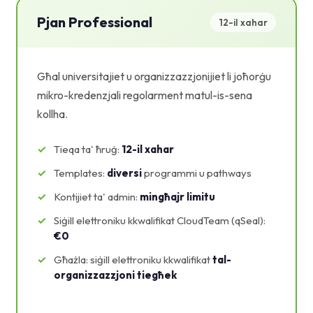
Pjan Professional
12-il xahar
Għal universitajiet u organizzazzjonijiet li joħorġu
mikro-kredenzjali regolarment matul-is-sena
kollha.
Tieqa ta' ħruġ:
12-il xahar
Templates:
diversi
programmi u pathways
Kontijiet ta' admin:
mingħajr limitu
Siġill elettroniku kkwalifikat CloudTeam (qSeal):
€0
Għażla: siġill elettroniku kkwalifikat
tal-
organizzazzjoni tiegħek