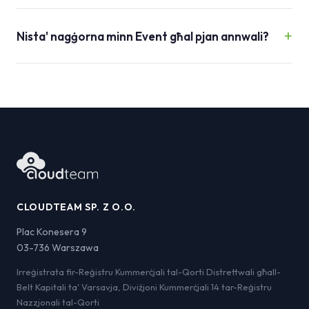
Nista' nagġorna minn Event għal pjan annwali?
CLOUDTEAM SP. Z O.O.
Plac Konesera 9
03-736 Warszawa
Irreġistrata fir-Reġistru Kummerċjali tal-Qorti Distrettwali għall-
Belt Kapitali ta' Varsavja, Diviżjoni Kummerċjali 14 tar-Reġistru
Nazzjonali tal-Qorti