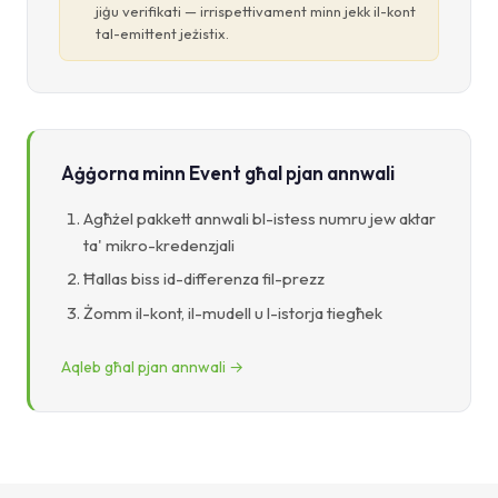
jiġu verifikati — irrispettivament minn jekk il-kont
tal-emittent jeżistix.
Aġġorna minn Event għal pjan annwali
Agħżel pakkett annwali bl-istess numru jew aktar
ta' mikro-kredenzjali
Ħallas biss id-differenza fil-prezz
Żomm il-kont, il-mudell u l-istorja tiegħek
Aqleb għal pjan annwali →