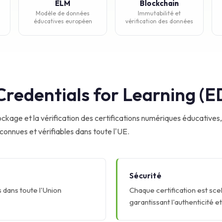
ELM
Blockchain
Modèle de données
Immutabilité et
éducatives européen
vérification des données
Credentials for Learning (E
ockage et la vérification des certifications numériques éducative
econnues et vérifiables dans toute l'UE.
Sécurité
 dans toute l'Union
Chaque certification est sce
garantissant l'authenticité et