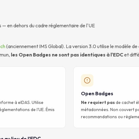
 — en dehors du cadre réglementaire de l'UE
ech
(anciennement IMS Global). La version 3.0 utilise le modèle d
mmun,
les Open Badges ne sont pas identiques à l'EDC
et diff
Open Badges
nforme à eIDAS. Utilise
Ne requiert pas
de cachet él
églementations de l'UE. Émis
métadonnées. Non couvert par
recommandations ou règlemen
 au lieu de l'EDC