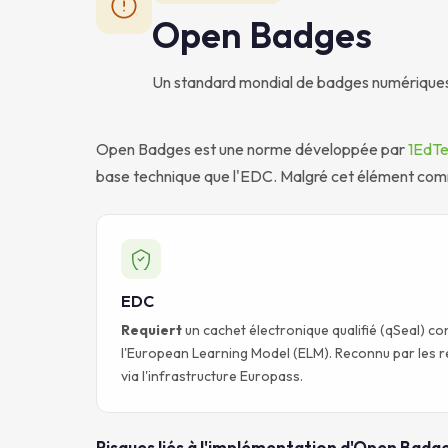
Open Badges
Un standard mondial de badges numériques
Open Badges est une norme développée par
1EdT
base technique que l'EDC. Malgré cet élément co
EDC
Requiert
un cachet électronique qualifié (qSeal) co
l'European Learning Model (ELM). Reconnu par les r
via l'infrastructure Europass.
Risques liés à l'implémentation d'Open Badges