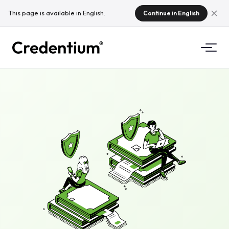
This page is available in English.
Continue in English
Fonctionnalités
Comment ça marche
Pour les universités
Pourquoi Credentium
Pour les organismes de formation
À propos de CloudTeam
Pour les organisateurs d'événements
Que sont les micro-certifications ?
Réglementations
Normes et intégrations