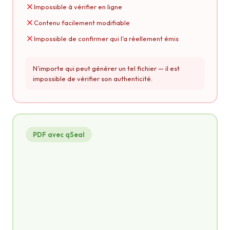
Impossible à vérifier en ligne
Contenu facilement modifiable
Impossible de confirmer qui l'a réellement émis
N'importe qui peut générer un tel fichier — il est
impossible de vérifier son authenticité.
PDF avec qSeal
credential.pdf
PDF
CERTIFICAT
de fin de formation
CERTIFIE QUE
Jean Dupont