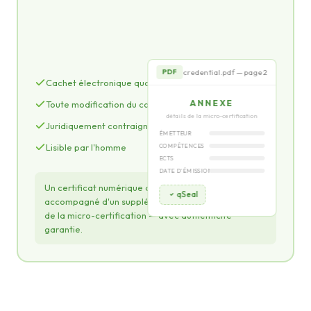
qSeal
credential.pdf — page 2
PDF
Cachet électronique qualifié eIDAS
ANNEXE
Toute modification du contenu est détectée
détails de la micro-certification
Juridiquement contraignant dans toute l'UE
ÉMETTEUR
Lisible par l'homme
COMPÉTENCES
ECTS
DATE D'ÉMISSION
Un certificat numérique au design visuel attractif
qSeal
accompagné d'un supplément décrivant les détails
de la micro-certification — avec authenticité
garantie.