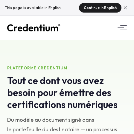
This page is available in English.
Continue in English
Fonctionnalités
Comment ça marche
Pour les universités
PLATEFORME CREDENTIUM
Tout ce dont vous avez
Pourquoi Credentium
Pour les organismes de formation
besoin pour émettre des
À propos de CloudTeam
Pour les organisateurs d'événements
Que sont les micro-certifications ?
certifications numériques
Réglementations
Du modèle au document signé dans
Normes et intégrations
le portefeuille du destinataire — un processus