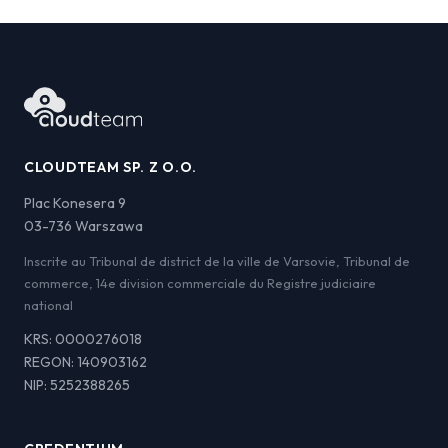
CLOUDTEAM SP. Z O.O.
Plac Konesera 9
03-736 Warszawa
Inscrite au Tribunal de district de la ville de Varsovie, Tribunal de
commerce, 14e division commerciale du Registre judiciaire
national
KRS: 0000276018
REGON: 140903162
NIP: 5252388265