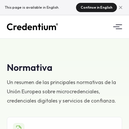
This page is available in English.
Continue in English
Funcionalidades
Cómo funciona
Para universidades
Normativa
Por qué Credentium
Para empresas de formación
Un resumen de las principales normativas de la
Sobre CloudTeam
Unión Europea sobre microcredenciales,
Para empresas de eventos
¿Qué son las microcredenciales?
credenciales digitales y servicios de confianza.
Normativa
Estándares e integraciones