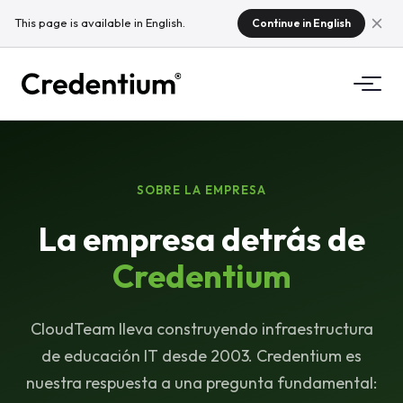
This page is available in English.
Continue in English
Funcionalidades
Cómo funciona
SOBRE LA EMPRESA
Para universidades
La empresa detrás de
Por qué Credentium
Para empresas de formación
Credentium
Sobre CloudTeam
Para empresas de eventos
¿Qué son las microcredenciales?
CloudTeam lleva construyendo infraestructura
Normativa
de educación IT desde 2003. Credentium es
nuestra respuesta a una pregunta fundamental:
Estándares e integraciones