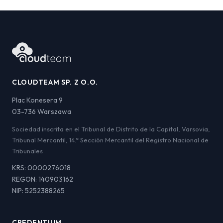
CLOUDTEAM SP. Z O.O.
Plac Konesera 9
03-736 Warszawa
Sociedad inscrita en el Tribunal de Distrito de la Capital, Varsovia,
Tribunal Mercantil, 14.ª Sección Mercantil del Registro Nacional de
Tribunales
KRS: 0000276018
REGON: 140903162
NIP: 5252388265
CREDENTIUM