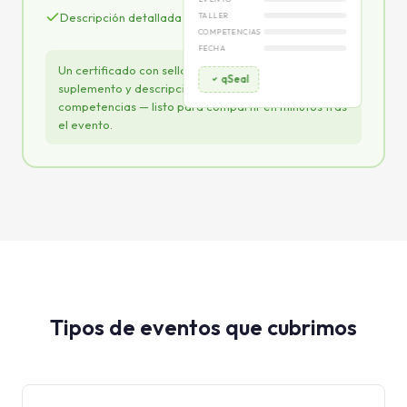
Descripción detallada de competencias
TALLER
COMPETENCIAS
FECHA
Un certificado con sello electrónico cualificado,
qSeal
suplemento y descripción completa de
competencias — listo para compartir en minutos tras
el evento.
Tipos de eventos que cubrimos