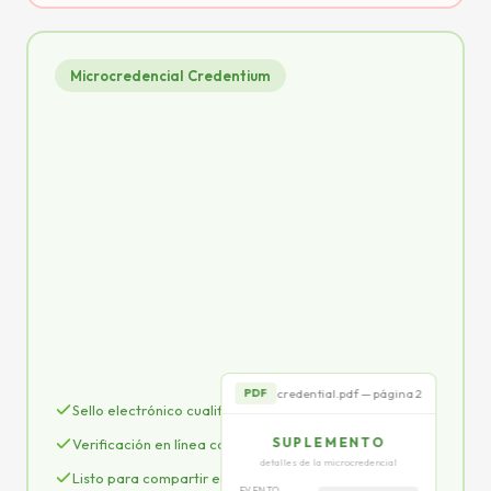
Microcredencial Credentium
credential.pdf
PDF
CERTIFICADO
de participación en la conferencia
CERTIFICA QUE
Juan García
qSeal
credential.pdf — página 2
PDF
Sello electrónico cualificado eIDAS (qSeal)
SUPLEMENTO
Verificación en línea con un clic
detalles de la microcredencial
Listo para compartir en LinkedIn
EVENTO