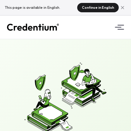
This page is available in English.
Continue in English
Funcionalidades
Cómo funciona
Para universidades
Por qué Credentium
Para empresas de formación
Sobre CloudTeam
Para empresas de eventos
¿Qué son las microcredenciales?
Normativa
Estándares e integraciones