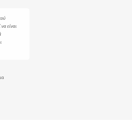
κού
 να είναι
ά
ι
ια