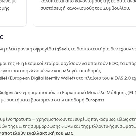
φωνα με
καλύπτεται από κανονισμούς της ΕΕ ούτε ανα
δομής
συστάσεις ή κανονισμούς του Συμβουλίου.
DC
η ηλεκτρονική σφραγίδα (qSeal), τα διαπιστευτήρια δεν έχουν ν
μοί της ΕΕ ή θεσμικοί εταίροι αρχίσουν να απαιτούν EDC, τα υπ
ετεγκατάσταση δεδομένων και αλλαγές υποδομής
let (European Digital Identity Wallet) στο πλαίσιο του eIDAS 2.0 έ
Badges δεν χρησιμοποιούν το Ευρωπαϊκό Μοντέλο Μάθησης (EL
α με συστήματα βασισμένα στην υποδομή Europass
ρευμένο πρότυπο — χρησιμοποιούνται ευρέως παγκοσμίως, ιδίως στ
μών της ΕΕ, της συμμόρφωσης eIDAS και της μελλοντικής ενσωμάτω
ν αποτελούν εναλλακτική του EDC
.