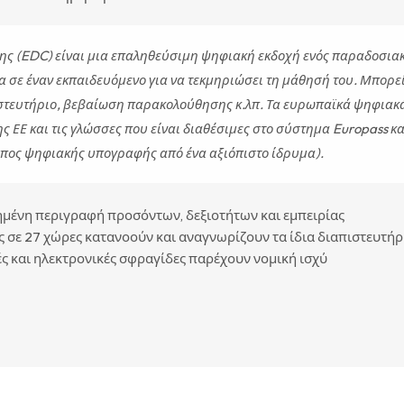
ς (EDC) είναι μια επαληθεύσιμη ψηφιακή εκδοχή ενός παραδοσια
 σε έναν εκπαιδευόμενο για να τεκμηριώσει τη μάθησή του. Μπορεί
ιστευτήριο, βεβαίωση παρακολούθησης κ.λπ. Τα ευρωπαϊκά ψηφιακ
ης ΕΕ και τις γλώσσες που είναι διαθέσιμες στο σύστημα Europass κα
ύπος ψηφιακής υπογραφής από ένα αξιόπιστο ίδρυμα).
ημένη περιγραφή προσόντων, δεξιοτήτων και εμπειρίας
 σε 27 χώρες κατανοούν και αναγνωρίζουν τα ίδια διαπιστευτήρ
 και ηλεκτρονικές σφραγίδες παρέχουν νομική ισχύ