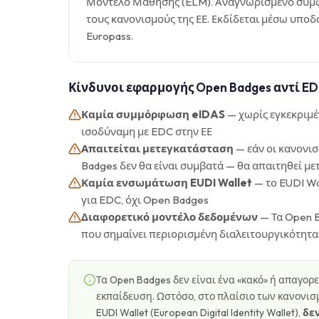
Μοντέλο Μάθησης (ELM). Αναγνωρισμένο σύμ
τους κανονισμούς της ΕΕ. Εκδίδεται μέσω υπο
Europass.
Κίνδυνοι εφαρμογής Open Badges αντί E
Καμία συμμόρφωση eIDAS
— χωρίς εγκεκριμέν
ισοδύναμη με EDC στην ΕΕ
Απαιτείται μετεγκατάσταση
— εάν οι κανονισ
Badges δεν θα είναι συμβατά — θα απαιτηθεί μ
Καμία ενσωμάτωση EUDI Wallet
— το EUDI Wal
για EDC, όχι Open Badges
Διαφορετικό μοντέλο δεδομένων
— Τα Open 
που σημαίνει περιορισμένη διαλειτουργικότητ
Τα Open Badges δεν είναι ένα «κακό» ή απαγο
εκπαίδευση. Ωστόσο, στο πλαίσιο των κανονισ
EUDI Wallet (European Digital Identity Wallet),
δε