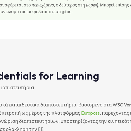
 αναφέρεται στο
περιεχόμενο
, ο δεύτερος στη
μορφή
. Μπορεί επίσης 
 συνώνυμο του μικροδιαπιστευτηρίου.
dentials for Learning
διαπιστευτήρια
κά εκπαιδευτικά διαπιστευτήρια, βασισμένο στα W3C Veri
ή Επιτροπή ως μέρος της πλατφόρμας
Europass
, παρέχοντας 
αγνώριση διαπιστευτηρίων, υποστηρίζοντας την κινητικότ
σε ολόκληρη την ΕΕ.