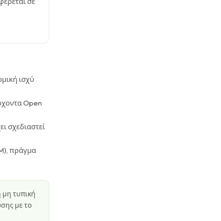
φέρεται σε
ομική ισχύ
άρχοντα Open
χει σχεδιαστεί
M), πράγμα
η μη τυπική
σης με το