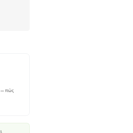
) — πώς
ι