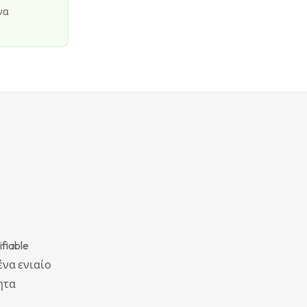
να
fiable
ένα ενιαίο
ητα