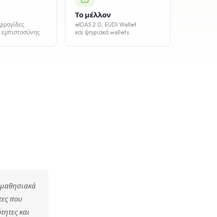
Το μέλλον
φραγίδες
eIDAS 2.0, EUDI Wallet
ς εμπιστοσύνης
και ψηφιακά wallets
α μαθησιακά
τες που
τητες και