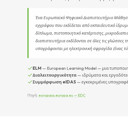
Ένα Ευρωπαϊκό Ψηφιακό Διαπιστευτήριο Μάθηση
εγγράφου που εκδίδεται από εκπαιδευτικό ίδρυμα
δίπλωμα, πιστοποιητικό κατάρτισης, μικροδιαπ
διαπιστευτήρια εκδίδονται σε όλες τις γλώσσες τ
υπογράφονται με ηλεκτρονική σφραγίδα (ένας τ
ELM
— European Learning Model — μια τυποποι
Διαλειτουργικότητα
— ιδρύματα και εργοδότες
Συμμόρφωση eIDAS
— εγκεκριμένες υπογραφές
Πηγή:
europass.europa.eu — EDC