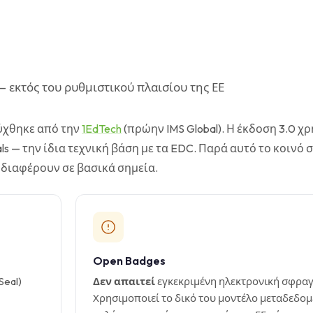
εκτός του ρυθμιστικού πλαισίου της ΕΕ
ύχθηκε από την
1EdTech
(πρώην IMS Global). Η έκδοση 3.0 χ
ls — την ίδια τεχνική βάση με τα EDC. Παρά αυτό το κοινό 
 διαφέρουν σε βασικά σημεία.
Open Badges
Seal)
Δεν απαιτεί
εγκεκριμένη ηλεκτρονική σφραγ
Χρησιμοποιεί το δικό του μοντέλο μεταδεδομ